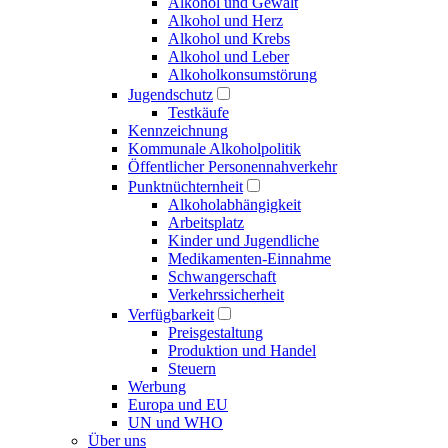
Alkohol und Gewalt
Alkohol und Herz
Alkohol und Krebs
Alkohol und Leber
Alkoholkonsumstörung
Jugendschutz
Testkäufe
Kennzeichnung
Kommunale Alkoholpolitik
Öffentlicher Personennahverkehr
Punktnüchternheit
Alkoholabhängigkeit
Arbeitsplatz
Kinder und Jugendliche
Medikamenten-Einnahme
Schwangerschaft
Verkehrssicherheit
Verfügbarkeit
Preisgestaltung
Produktion und Handel
Steuern
Werbung
Europa und EU
UN und WHO
Über uns