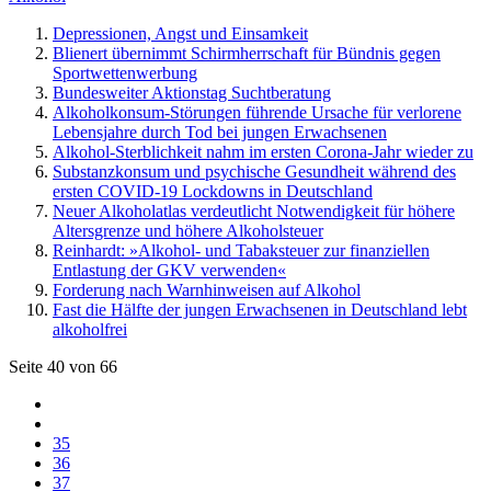
Depressionen, Angst und Einsamkeit
Blienert übernimmt Schirmherrschaft für Bündnis gegen
Sportwettenwerbung
Bundesweiter Aktionstag Suchtberatung
Alkoholkonsum-Störungen führende Ursache für verlorene
Lebensjahre durch Tod bei jungen Erwachsenen
Alkohol-Sterblichkeit nahm im ersten Corona-Jahr wieder zu
Substanzkonsum und psychische Gesundheit während des
ersten COVID-19 Lockdowns in Deutschland
Neuer Alkoholatlas verdeutlicht Notwendigkeit für höhere
Altersgrenze und höhere Alkoholsteuer
Reinhardt: »Alkohol- und Tabaksteuer zur finanziellen
Entlastung der GKV verwenden«
Forderung nach Warnhinweisen auf Alkohol
Fast die Hälfte der jungen Erwachsenen in Deutschland lebt
alkoholfrei
Seite 40 von 66
35
36
37