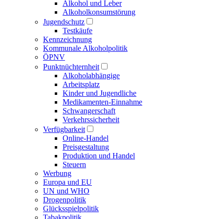
Alkohol und Leber
Alkoholkonsumstörung
Jugendschutz
Testkäufe
Kennzeichnung
Kommunale Alkoholpolitik
ÖPNV
Punktnüchternheit
Alkoholabhängige
Arbeitsplatz
Kinder und Jugendliche
Medikamenten-Einnahme
Schwangerschaft
Verkehrssicherheit
Verfügbarkeit
Online-Handel
Preisgestaltung
Produktion und Handel
Steuern
Werbung
Europa und EU
UN und WHO
Drogenpolitik
Glücksspielpolitik
Tabakpolitik