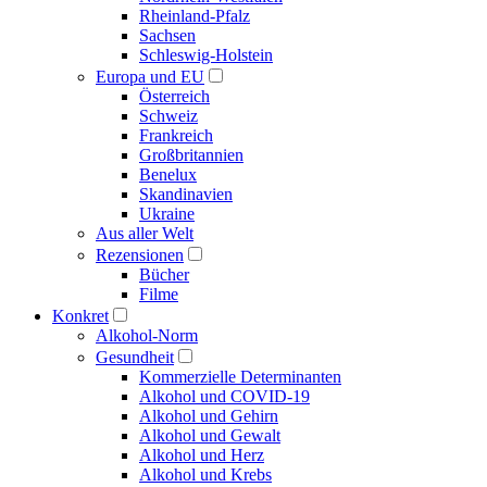
Rheinland-Pfalz
Sachsen
Schleswig-Holstein
Europa und EU
Österreich
Schweiz
Frankreich
Großbritannien
Benelux
Skandinavien
Ukraine
Aus aller Welt
Rezensionen
Bücher
Filme
Konkret
Alkohol-Norm
Gesundheit
Kommerzielle Determinanten
Alkohol und COVID-19
Alkohol und Gehirn
Alkohol und Gewalt
Alkohol und Herz
Alkohol und Krebs