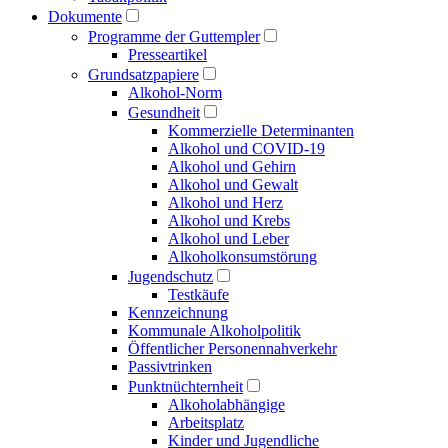
Dokumente
Programme der Guttempler
Presse­artikel
Grundsatzpapiere
Alkohol-Norm
Gesundheit
Kommerzielle Determinanten
Alkohol und COVID-19
Alkohol und Gehirn
Alkohol und Gewalt
Alkohol und Herz
Alkohol und Krebs
Alkohol und Leber
Alkoholkonsumstörung
Jugendschutz
Testkäufe
Kennzeichnung
Kommunale Alkoholpolitik
Öffentlicher Personen­nahverkehr
Passivtrinken
Punkt­nüchternheit
Alkohol­abhängige
Arbeitsplatz
Kinder und Jugendliche