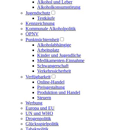
Alkohol und Leber
Alkoholkonsumstörung
Jugendschutz
Testkäufe
Kennzeichnung
Kommunale Alkoholpolitik
ÖPNV
Punktnüchternheit
Alkoholabhängige
Arbeitsplatz
Kinder und Jugendliche
Medikamenten-Einnahme
Schwangerschaft
Verkehrssicherheit
Verfügbarkeit
Online-Handel
Preisgestaltung
Produktion und Handel
Steuern
Werbung
Europa und EU
UN und WHO
Drogenpolitik
Glücksspielpolitik
Tabakpolitik