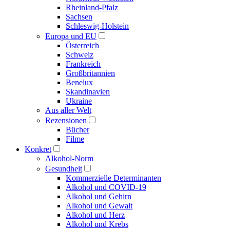
Rheinland-Pfalz
Sachsen
Schleswig-Holstein
Europa und EU
Österreich
Schweiz
Frankreich
Großbritannien
Benelux
Skandinavien
Ukraine
Aus aller Welt
Rezensionen
Bücher
Filme
Konkret
Alkohol-Norm
Gesundheit
Kommerzielle Determinanten
Alkohol und COVID-19
Alkohol und Gehirn
Alkohol und Gewalt
Alkohol und Herz
Alkohol und Krebs