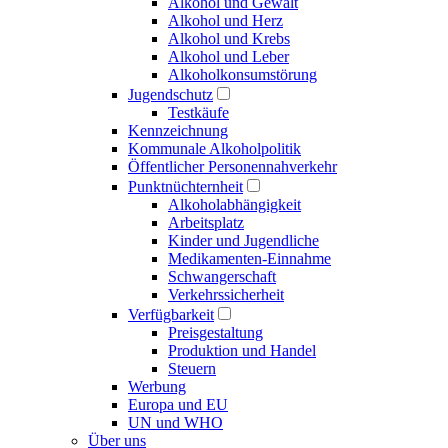
Alkohol und Gewalt
Alkohol und Herz
Alkohol und Krebs
Alkohol und Leber
Alkoholkonsumstörung
Jugendschutz
Testkäufe
Kennzeichnung
Kommunale Alkoholpolitik
Öffentlicher Personennahverkehr
Punktnüchternheit
Alkoholabhängigkeit
Arbeitsplatz
Kinder und Jugendliche
Medikamenten-Einnahme
Schwangerschaft
Verkehrssicherheit
Verfügbarkeit
Preisgestaltung
Produktion und Handel
Steuern
Werbung
Europa und EU
UN und WHO
Über uns