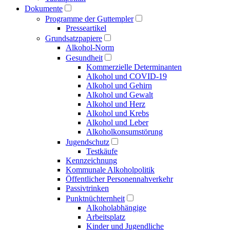
Dokumente
Programme der Guttempler
Presse­artikel
Grundsatzpapiere
Alkohol-Norm
Gesundheit
Kommerzielle Determinanten
Alkohol und COVID-19
Alkohol und Gehirn
Alkohol und Gewalt
Alkohol und Herz
Alkohol und Krebs
Alkohol und Leber
Alkoholkonsumstörung
Jugendschutz
Testkäufe
Kennzeichnung
Kommunale Alkoholpolitik
Öffentlicher Personen­nahverkehr
Passivtrinken
Punkt­nüchternheit
Alkohol­abhängige
Arbeitsplatz
Kinder und Jugendliche