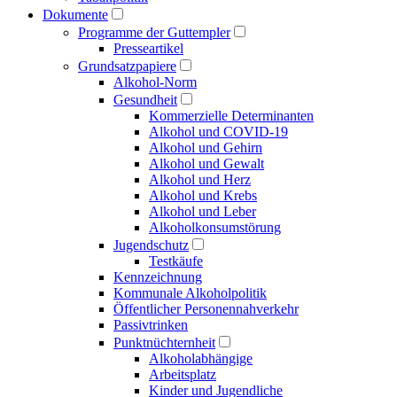
Dokumente
Programme der Guttempler
Presse­artikel
Grundsatzpapiere
Alkohol-Norm
Gesundheit
Kommerzielle Determinanten
Alkohol und COVID-19
Alkohol und Gehirn
Alkohol und Gewalt
Alkohol und Herz
Alkohol und Krebs
Alkohol und Leber
Alkoholkonsumstörung
Jugendschutz
Testkäufe
Kennzeichnung
Kommunale Alkoholpolitik
Öffentlicher Personen­nahverkehr
Passivtrinken
Punkt­nüchternheit
Alkohol­abhängige
Arbeitsplatz
Kinder und Jugendliche