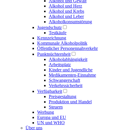
Alkohol und Gewalt
Alkohol und Herz
Alkohol und Krebs
Alkohol und Leber
Alkoholkonsumstörung
Jugendschutz
Testkäufe
Kennzeichnung
Kommunale Alkoholpolitik
Öffentlicher Personennahverkehr
Punktnüchternheit
Alkoholabhängigkeit
Arbeitsplatz
Kinder und Jugendliche
Medikamenten-Einnahme
Schwangerschaft
Verkehrssicherheit
Verfügbarkeit
Preisgestaltung
Produktion und Handel
Steuern
Werbung
Europa und EU
UN und WHO
Über uns