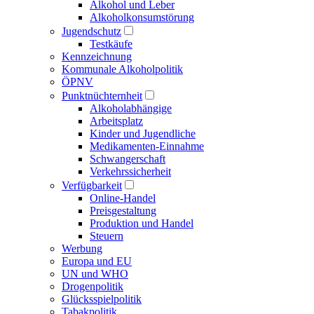
Alkohol und Leber
Alkoholkonsumstörung
Jugendschutz
Testkäufe
Kennzeichnung
Kommunale Alkoholpolitik
ÖPNV
Punktnüchternheit
Alkoholabhängige
Arbeitsplatz
Kinder und Jugendliche
Medikamenten-Einnahme
Schwangerschaft
Verkehrssicherheit
Verfügbarkeit
Online-Handel
Preisgestaltung
Produktion und Handel
Steuern
Werbung
Europa und EU
UN und WHO
Drogenpolitik
Glücksspielpolitik
Tabakpolitik