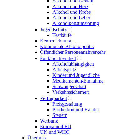
Alkohol und Gewalt
Alkohol und Herz
Alkohol und Krebs
Alkohol und Leber
Alkoholkonsumstörung
Jugendschutz
Testkäufe
Kennzeichnung
Kommunale Alkoholpolitik
Öffentlicher Personennahverkehr
Punktnüchternheit
Alkoholabhängigkeit
Arbeitsplatz
Kinder und Jugendliche
Medikamenten-Einnahme
Schwangerschaft
Verkehrssicherheit
Verfügbarkeit
Preisgestaltung
Produktion und Handel
Steuern
Werbung
Europa und EU
UN und WHO
Über uns