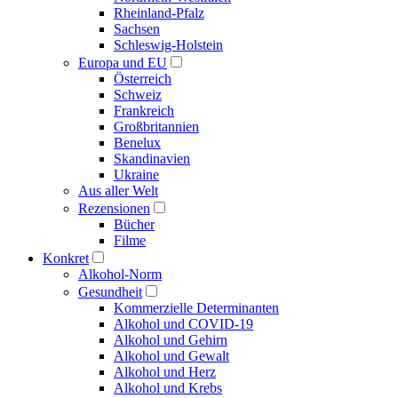
Rheinland-Pfalz
Sachsen
Schleswig-Holstein
Europa und EU
Österreich
Schweiz
Frankreich
Großbritannien
Benelux
Skandinavien
Ukraine
Aus aller Welt
Rezensionen
Bücher
Filme
Konkret
Alkohol-Norm
Gesundheit
Kommerzielle Determinanten
Alkohol und COVID-19
Alkohol und Gehirn
Alkohol und Gewalt
Alkohol und Herz
Alkohol und Krebs