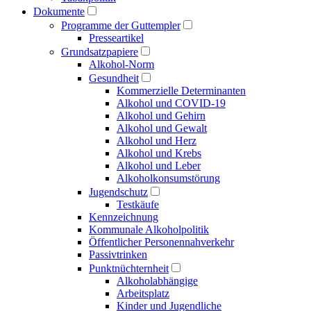
Dokumente
Programme der Guttempler
Presse­artikel
Grundsatzpapiere
Alkohol-Norm
Gesundheit
Kommerzielle Determinanten
Alkohol und COVID-19
Alkohol und Gehirn
Alkohol und Gewalt
Alkohol und Herz
Alkohol und Krebs
Alkohol und Leber
Alkoholkonsumstörung
Jugendschutz
Testkäufe
Kennzeichnung
Kommunale Alkoholpolitik
Öffentlicher Personen­nahverkehr
Passivtrinken
Punkt­nüchternheit
Alkohol­abhängige
Arbeitsplatz
Kinder und Jugendliche