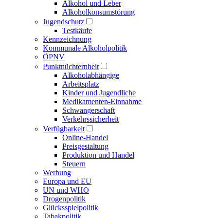
Alkohol und Leber
Alkoholkonsumstörung
Jugendschutz
Testkäufe
Kennzeichnung
Kommunale Alkoholpolitik
ÖPNV
Punktnüchternheit
Alkoholabhängige
Arbeitsplatz
Kinder und Jugendliche
Medikamenten-Einnahme
Schwangerschaft
Verkehrssicherheit
Verfügbarkeit
Online-Handel
Preisgestaltung
Produktion und Handel
Steuern
Werbung
Europa und EU
UN und WHO
Drogenpolitik
Glücksspielpolitik
Tabakpolitik