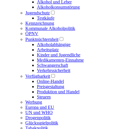
Alkohol und Leber
Alkoholkonsumstörung
Jugendschutz
Testkäufe
Kennzeichnung
Kommunale Alkoholpolitik
ÖPNV
Punktnüchternheit
Alkoholabhängige
Arbeitsplatz
Kinder und Jugendliche
Medikamenten-Einnahme
Schwangerschaft
Verkehrssicherheit
Verfügbarkeit
Online-Handel
Preisgestaltung
Produktion und Handel
Steuern
Werbung
Europa und EU
UN und WHO
Drogenpolitik
Glücksspielpolitik
Tabakpolitik