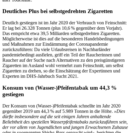
Deutliches Plus bei selbstgedrehten Zigaretten
Deutlich gestiegen ist im Jahr 2020 der Verbrauch von Feinschnitt:
Er lag bei 26.328 Tonnen (plus 10,6 % gegenüber dem Vorjahr).
Das entspricht etwa 39,5 Milliarden selbstgedrehten Zigaretten.
Möglicherweise ist dies auf die besonderen Handelsbedingungen
und Maßnahmen zur Eindämmung der Coronapandemie
zurückzuführen: Da viele Urlaubsreisen in Nachbarländer
pandemiebedingt ausfielen, griff ein Teil der Raucherinnen und
Raucher auf der Suche nach Alternativen zu den preisgünstigeren
Zigaretten im Ausland wohl vermehrt zum Feinschnitt, um selbst
Zigaretten zu drehen, so die Einschätzung der Expertinnen und
Experten im DHS-Jahrbuch Sucht 2021.
Konsum von (Wasser-)Pfeifentabak um 44,3 %
gestiegen
Der Konsum von (Wasser-)Pfeifentabak schnellte im Jahr 2020
gegenüber 2019 um 44,3 % auf 5.989 Tonnen in die Höhe.
»Dies
dürfte insbesondere auf die seit einigen Jahren anhaltende
Beliebtheit des speziellen Wasserpfeifentabaks zurückzuführen sein,
der vor allem von Jugendlichen und jungen Erwachsenen Zuhause
oder in sogenannten Shisha-Bars geraucht wird«,
berichten die