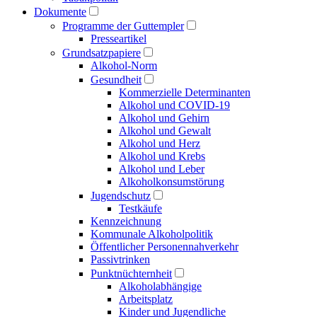
Dokumente
Programme der Guttempler
Presse­artikel
Grundsatzpapiere
Alkohol-Norm
Gesundheit
Kommerzielle Determinanten
Alkohol und COVID-19
Alkohol und Gehirn
Alkohol und Gewalt
Alkohol und Herz
Alkohol und Krebs
Alkohol und Leber
Alkoholkonsumstörung
Jugendschutz
Testkäufe
Kennzeichnung
Kommunale Alkoholpolitik
Öffentlicher Personen­nahverkehr
Passivtrinken
Punkt­nüchternheit
Alkohol­abhängige
Arbeitsplatz
Kinder und Jugendliche