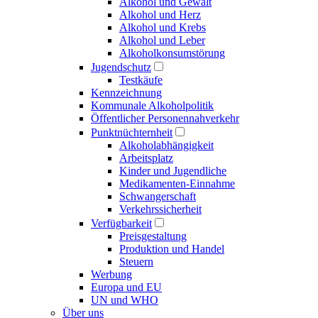
Alkohol und Gewalt
Alkohol und Herz
Alkohol und Krebs
Alkohol und Leber
Alkoholkonsumstörung
Jugendschutz
Testkäufe
Kennzeichnung
Kommunale Alkoholpolitik
Öffentlicher Personennahverkehr
Punktnüchternheit
Alkoholabhängigkeit
Arbeitsplatz
Kinder und Jugendliche
Medikamenten-Einnahme
Schwangerschaft
Verkehrssicherheit
Verfügbarkeit
Preisgestaltung
Produktion und Handel
Steuern
Werbung
Europa und EU
UN und WHO
Über uns