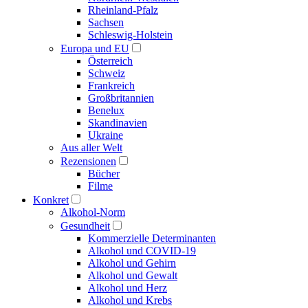
Rheinland-Pfalz
Sachsen
Schleswig-Holstein
Europa und EU
Österreich
Schweiz
Frankreich
Großbritannien
Benelux
Skandinavien
Ukraine
Aus aller Welt
Rezensionen
Bücher
Filme
Konkret
Alkohol-Norm
Gesundheit
Kommerzielle Determinanten
Alkohol und COVID-19
Alkohol und Gehirn
Alkohol und Gewalt
Alkohol und Herz
Alkohol und Krebs