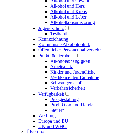
Alkohol und Gewalt
Alkohol und Herz
Alkohol und Krebs
Alkohol und Leber
Alkoholkonsumstörung
Jugendschutz
Testkäufe
Kennzeichnung
Kommunale Alkoholpolitik
Öffentlicher Personennahverkehr
Punktnüchternheit
Alkoholabhängigkeit
Arbeitsplatz
Kinder und Jugendliche
Medikamenten-Einnahme
Schwangerschaft
Verkehrssicherheit
Verfügbarkeit
Preisgestaltung
Produktion und Handel
Steuern
Werbung
Europa und EU
UN und WHO
Über uns