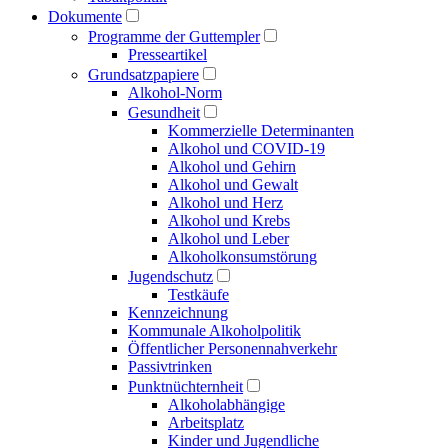
Dokumente
Programme der Guttempler
Presse­artikel
Grundsatzpapiere
Alkohol-Norm
Gesundheit
Kommerzielle Determinanten
Alkohol und COVID-19
Alkohol und Gehirn
Alkohol und Gewalt
Alkohol und Herz
Alkohol und Krebs
Alkohol und Leber
Alkoholkonsumstörung
Jugendschutz
Testkäufe
Kennzeichnung
Kommunale Alkoholpolitik
Öffentlicher Personen­nahverkehr
Passivtrinken
Punkt­nüchternheit
Alkohol­abhängige
Arbeitsplatz
Kinder und Jugendliche