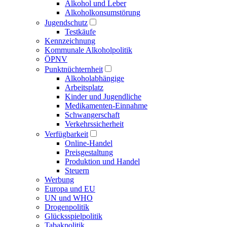
Alkohol und Leber
Alkoholkonsumstörung
Jugendschutz
Testkäufe
Kennzeichnung
Kommunale Alkoholpolitik
ÖPNV
Punktnüchternheit
Alkoholabhängige
Arbeitsplatz
Kinder und Jugendliche
Medikamenten-Einnahme
Schwangerschaft
Verkehrssicherheit
Verfügbarkeit
Online-Handel
Preisgestaltung
Produktion und Handel
Steuern
Werbung
Europa und EU
UN und WHO
Drogenpolitik
Glücksspielpolitik
Tabakpolitik