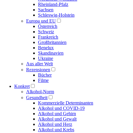
Rheinland-Pfalz
Sachsen
Schleswig-Holstein
Europa und EU
Österreich
Schweiz
Frankreich
Großbritannien
Benelux
Skandinavien
Ukraine
Aus aller Welt
Rezensionen
Bücher
Filme
Konkret
Alkohol-Norm
Gesundheit
Kommerzielle Determinanten
Alkohol und COVID-19
Alkohol und Gehirn
Alkohol und Gewalt
Alkohol und Herz
Alkohol und Krebs