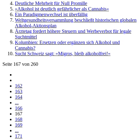
Deutliche Mehrheit für Null Promille
»Alkohol ist deutlich gefährlicher als Cannabis«
Ein Paradigmenwechsel ist überfällig
Welt­gesundheits­versammlung beschließt historischen globalen
Alkohol-Aktionsplan
Ärztetag fordert höhere Steuern und Werbeverbot für legale
Suchtmittel
Kolumbien: Ersetzen oder ergänzen sich Alkohol und
Cannabis?
Sucht Schweiz sagt: »Migros, bleib alkoholfrei!«
Seite 167 von 260
162
163
164
...
166
167
168
169
...
171