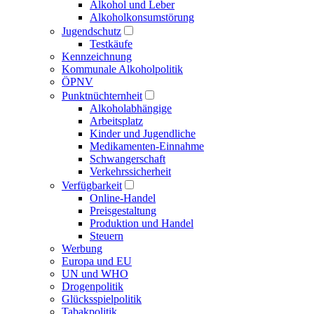
Alkohol und Leber
Alkoholkonsumstörung
Jugendschutz
Testkäufe
Kennzeichnung
Kommunale Alkoholpolitik
ÖPNV
Punktnüchternheit
Alkoholabhängige
Arbeitsplatz
Kinder und Jugendliche
Medikamenten-Einnahme
Schwangerschaft
Verkehrssicherheit
Verfügbarkeit
Online-Handel
Preisgestaltung
Produktion und Handel
Steuern
Werbung
Europa und EU
UN und WHO
Drogenpolitik
Glücksspielpolitik
Tabakpolitik