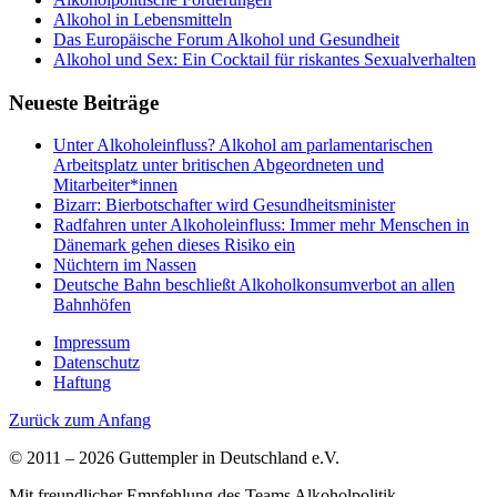
Alkohol in Lebensmitteln
Das Europäische Forum Alkohol und Gesundheit
Alkohol und Sex: Ein Cocktail für riskantes Sexualverhalten
Neueste Beiträge
Unter Alkoholeinfluss? Alkohol am parlamentarischen
Arbeitsplatz unter britischen Abgeordneten und
Mitarbeiter*innen
Bizarr: Bierbotschafter wird Gesundheitsminister
Radfahren unter Alkoholeinfluss: Immer mehr Menschen in
Dänemark gehen dieses Risiko ein
Nüchtern im Nassen
Deutsche Bahn beschließt Alkoholkonsumverbot an allen
Bahnhöfen
Impressum
Datenschutz
Haftung
Zurück zum Anfang
© 2011 – 2026 Guttempler in Deutschland e.V.
Mit freundlicher Empfehlung des Teams Alkoholpolitik