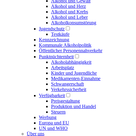
Alkohol und Gewalt
Alkohol und Herz
Alkohol und Krebs
Alkohol und Leber
Alkoholkonsumstörung
Jugendschutz
Testkäufe
Kennzeichnung
Kommunale Alkoholpolitik
Öffentlicher Personennahverkehr
Punktnüchternheit
Alkoholabhängigkeit
Arbeitsplatz
Kinder und Jugendliche
Medikamenten-Einnahme
Schwangerschaft
Verkehrssicherheit
Verfügbarkeit
Preisgestaltung
Produktion und Handel
Steuern
Werbung
Europa und EU
UN und WHO
Über uns