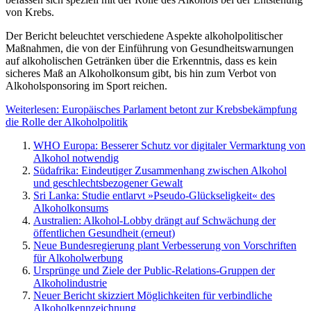
von Krebs.
Der Bericht beleuchtet verschiedene Aspekte alkoholpolitischer
Maßnahmen, die von der Einführung von Gesundheitswarnungen
auf alkoholischen Getränken über die Erkenntnis, dass es kein
sicheres Maß an Alkoholkonsum gibt, bis hin zum Verbot von
Alkoholsponsoring im Sport reichen.
Weiterlesen: Europäisches Parlament betont zur Krebsbekämpfung
die Rolle der Alkoholpolitik
WHO Europa: Besserer Schutz vor digitaler Vermarktung von
Alkohol notwendig
Südafrika: Eindeutiger Zusammenhang zwischen Alkohol
und geschlechtsbezogener Gewalt
Sri Lanka: Studie entlarvt »Pseudo-Glückseligkeit« des
Alkoholkonsums
Australien: Alkohol-Lobby drängt auf Schwächung der
öffentlichen Gesundheit (erneut)
Neue Bundesregierung plant Verbesserung von Vorschriften
für Alkoholwerbung
Ursprünge und Ziele der Public-Relations-Gruppen der
Alkoholindustrie
Neuer Bericht skizziert Möglichkeiten für verbindliche
Alkoholkennzeichnung