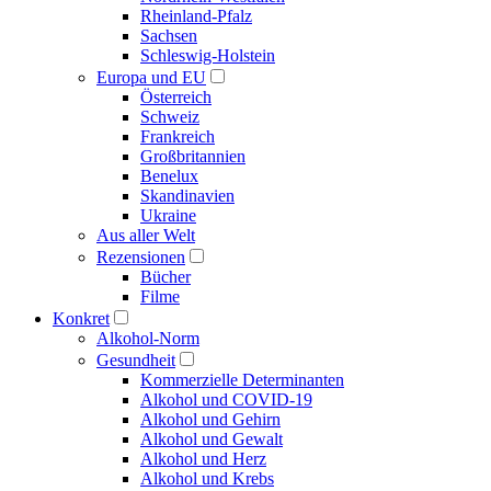
Rheinland-Pfalz
Sachsen
Schleswig-Holstein
Europa und EU
Österreich
Schweiz
Frankreich
Großbritannien
Benelux
Skandinavien
Ukraine
Aus aller Welt
Rezensionen
Bücher
Filme
Konkret
Alkohol-Norm
Gesundheit
Kommerzielle Determinanten
Alkohol und COVID-19
Alkohol und Gehirn
Alkohol und Gewalt
Alkohol und Herz
Alkohol und Krebs