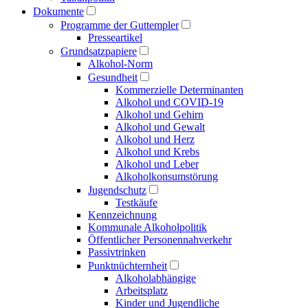
Dokumente
Programme der Guttempler
Presse­artikel
Grundsatzpapiere
Alkohol-Norm
Gesundheit
Kommerzielle Determinanten
Alkohol und COVID-19
Alkohol und Gehirn
Alkohol und Gewalt
Alkohol und Herz
Alkohol und Krebs
Alkohol und Leber
Alkoholkonsumstörung
Jugendschutz
Testkäufe
Kennzeichnung
Kommunale Alkoholpolitik
Öffentlicher Personen­nahverkehr
Passivtrinken
Punkt­nüchternheit
Alkohol­abhängige
Arbeitsplatz
Kinder und Jugendliche