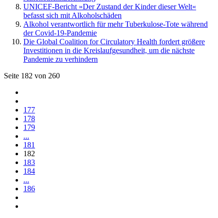
UNICEF-Bericht »Der Zustand der Kinder dieser Welt«
befasst sich mit Alkoholschäden
Alkohol verantwortlich für mehr Tuberkulose-Tote während
der Covid-19-Pandemie
Die Global Coalition for Circulatory Health fordert größere
Investitionen in die Kreislaufgesundheit, um die nächste
Pandemie zu verhindern
Seite 182 von 260
177
178
179
...
181
182
183
184
...
186