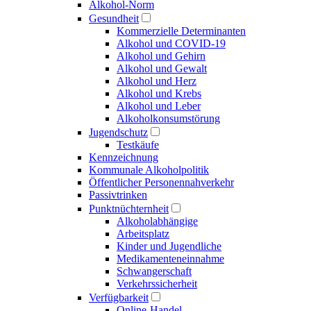
Alkohol-Norm
Gesundheit
Kommerzielle Determinanten
Alkohol und COVID-19
Alkohol und Gehirn
Alkohol und Gewalt
Alkohol und Herz
Alkohol und Krebs
Alkohol und Leber
Alkoholkonsumstörung
Jugendschutz
Testkäufe
Kennzeichnung
Kommunale Alkoholpolitik
Öffentlicher Personen­nahverkehr
Passivtrinken
Punkt­nüchternheit
Alkohol­abhängige
Arbeitsplatz
Kinder und Jugendliche
Medikamenten­einnahme
Schwangerschaft
Verkehrs­sicherheit
Verfügbarkeit
Online-Handel