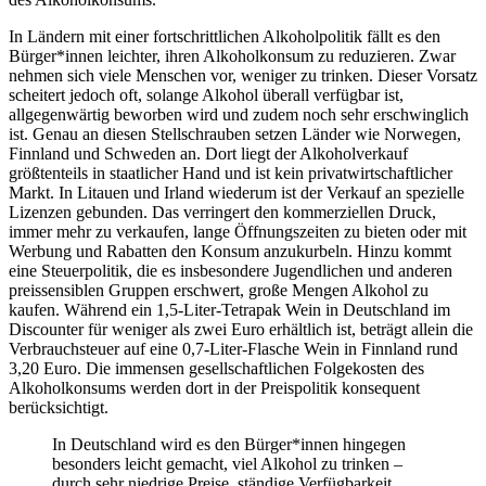
In Ländern mit einer fortschrittlichen Alkoholpolitik fällt es den
Bürger*innen leichter, ihren Alkoholkonsum zu reduzieren. Zwar
nehmen sich viele Menschen vor, weniger zu trinken. Dieser Vorsatz
scheitert jedoch oft, solange Alkohol überall verfügbar ist,
allgegenwärtig beworben wird und zudem noch sehr erschwinglich
ist. Genau an diesen Stellschrauben setzen Länder wie Norwegen,
Finnland und Schweden an. Dort liegt der Alkoholverkauf
größtenteils in staatlicher Hand und ist kein privatwirtschaftlicher
Markt. In Litauen und Irland wiederum ist der Verkauf an spezielle
Lizenzen gebunden. Das verringert den kommerziellen Druck,
immer mehr zu verkaufen, lange Öffnungszeiten zu bieten oder mit
Werbung und Rabatten den Konsum anzukurbeln. Hinzu kommt
eine Steuerpolitik, die es insbesondere Jugendlichen und anderen
preissensiblen Gruppen erschwert, große Mengen Alkohol zu
kaufen. Während ein 1,5-Liter-Tetrapak Wein in Deutschland im
Discounter für weniger als zwei Euro erhältlich ist, beträgt allein die
Verbrauchsteuer auf eine 0,7-Liter-Flasche Wein in Finnland rund
3,20 Euro. Die immensen gesellschaftlichen Folgekosten des
Alkoholkonsums werden dort in der Preispolitik konsequent
berücksichtigt.
In Deutschland wird es den Bürger*innen hingegen
besonders leicht gemacht, viel Alkohol zu trinken –
durch sehr niedrige Preise, ständige Verfügbarkeit