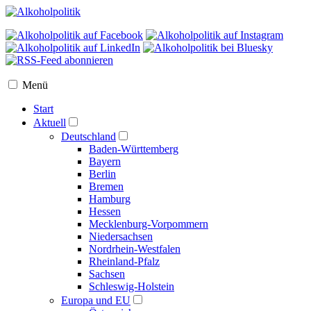
Menü
Start
Aktuell
Deutschland
Baden-Württemberg
Bayern
Berlin
Bremen
Hamburg
Hessen
Mecklenburg-Vorpommern
Niedersachsen
Nordrhein-Westfalen
Rheinland-Pfalz
Sachsen
Schleswig-Holstein
Europa und EU