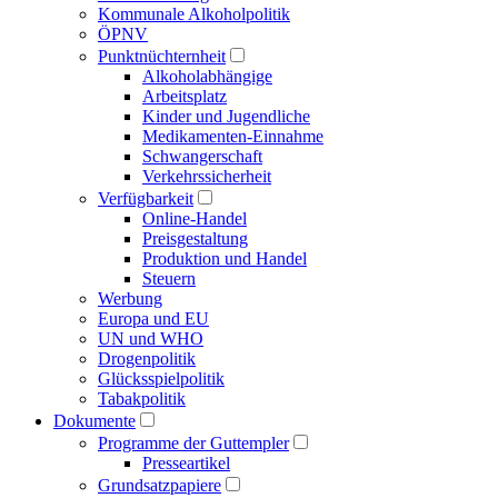
Kommunale Alkoholpolitik
ÖPNV
Punktnüchternheit
Alkoholabhängige
Arbeitsplatz
Kinder und Jugendliche
Medikamenten-Einnahme
Schwangerschaft
Verkehrssicherheit
Verfügbarkeit
Online-Handel
Preisgestaltung
Produktion und Handel
Steuern
Werbung
Europa und EU
UN und WHO
Drogenpolitik
Glücksspielpolitik
Tabakpolitik
Dokumente
Programme der Guttempler
Presse­artikel
Grundsatzpapiere