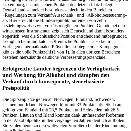
Luxemburg, das mit sieben Punkten den letzten Platz belegt.
Deutschland schneidet besonders schlecht in den Bereichen
»Regelungen zum Verkauf/Ausschank« und »Alkoholbesteuerung«
ab. Hier erreicht die Bundesrepublik nur einen von zehn
beziehungsweise zwei von 16 möglichen Punkten. Gerade bei den
wirksamsten Instrumenten zeigt sich Deutschland damit besonders
zögerlich, was die Schlusslicht-Position entscheidend mitbegründet.
Lediglich beim Indikator »Öffentliche Politik« – also beim
Vorliegen einer nationalen Präventionsstrategie oder Kampagne –
gibt es die volle Punktzahl (1 von 1). In allen übrigen Bereichen
bestehen hierzulande deutliche Verbesserungspotenziale.
Erfolgreiche Länder begrenzen die Verfügbarkeit
und Werbung für Alkohol und dämpfen den
Verkauf durch konsequente, steuerbasierte
Preispolitik
Die Spitzenplätze gehen an Norwegen, Finnland, Schweden,
Litauen und Irland. Norwegen führt mit 33 Punkten die Skala an,
gefolgt von Finnland mit 28,5 Punkten und Schweden mit 26,5
Punkten. Litauen und Irland konnten dank umfassender Reformen
in der Alkoholpolitik in den vergangenen Jahren deutlich aufholen.
Sie zählen heute zu den weltweiten Vorreitern bei der Eindämmung
des Alkoholkonsums.