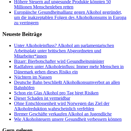
Höhere Steuern auf ungesunde Produkte könnten 50
Millionen Menschenleben retten
Europäische Gesundheitsallianz gegen Alkohol gegründet,
um die inakzeptablen Folgen des Alkoholkonsums in Europa
zu verringern
Neueste Beiträge
Unter Alkoholeinfluss? Alkohol am parlamentarischen
Arbeitsplatz unter britischen Abgeordneten und
Mitarbeiter*innen
Bizarr: Bierbotschafter wird Gesundheitsminister
Radfahren unter Alkoholeinfluss: Immer mehr Menschen in
Dänemark gehen dieses Risiko ein
Nüchtern im Nassen
Deutsche Bahn beschließt Alkoholkonsumverbot an allen
Bahnhöfen
Schon ein Glas Alkohol pro Tag birgt Risiken
Dieser Schaden ist vermeidbar
Ohne Entschlossenheit wird Norwegen das Ziel der
Alkoholreduktion wahrscheinlich verfehlen
Bremer Geschäfte verkaufen Alkohol an Jugendliche
Wie Alkoholsteuern unsere Gesundheit verbessern können
Gern gelesen