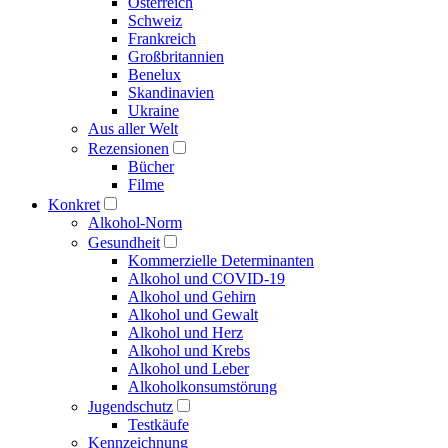
Österreich
Schweiz
Frankreich
Großbritannien
Benelux
Skandinavien
Ukraine
Aus aller Welt
Rezensionen
Bücher
Filme
Konkret
Alkohol-Norm
Gesundheit
Kommerzielle Determinanten
Alkohol und COVID-19
Alkohol und Gehirn
Alkohol und Gewalt
Alkohol und Herz
Alkohol und Krebs
Alkohol und Leber
Alkoholkonsumstörung
Jugendschutz
Testkäufe
Kennzeichnung