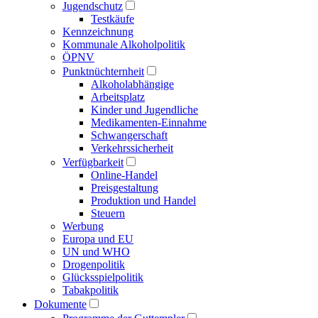
Jugendschutz
Testkäufe
Kennzeichnung
Kommunale Alkoholpolitik
ÖPNV
Punktnüchternheit
Alkoholabhängige
Arbeitsplatz
Kinder und Jugendliche
Medikamenten-Einnahme
Schwangerschaft
Verkehrssicherheit
Verfügbarkeit
Online-Handel
Preisgestaltung
Produktion und Handel
Steuern
Werbung
Europa und EU
UN und WHO
Drogenpolitik
Glücksspielpolitik
Tabakpolitik
Dokumente