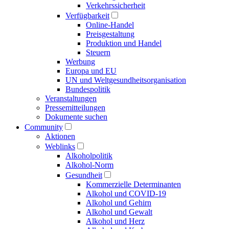
Verkehrs­sicherheit
Verfügbarkeit
Online-Handel
Preisgestaltung
Produktion und Handel
Steuern
Werbung
Europa und EU
UN und Welt­gesundheits­organisation
Bundespolitik
Veranstaltungen
Presse­mitteilungen
Dokumente suchen
Community
Aktionen
Weblinks
Alkoholpolitik
Alkohol-Norm
Gesundheit
Kommerzielle Determinanten
Alkohol und COVID-19
Alkohol und Gehirn
Alkohol und Gewalt
Alkohol und Herz