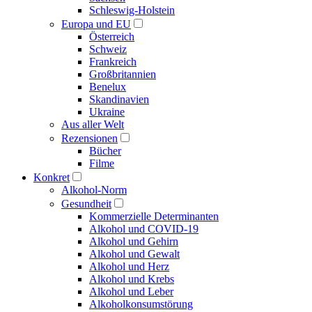
Schleswig-Holstein
Europa und EU
Österreich
Schweiz
Frankreich
Großbritannien
Benelux
Skandinavien
Ukraine
Aus aller Welt
Rezensionen
Bücher
Filme
Konkret
Alkohol-Norm
Gesundheit
Kommerzielle Determinanten
Alkohol und COVID-19
Alkohol und Gehirn
Alkohol und Gewalt
Alkohol und Herz
Alkohol und Krebs
Alkohol und Leber
Alkoholkonsumstörung