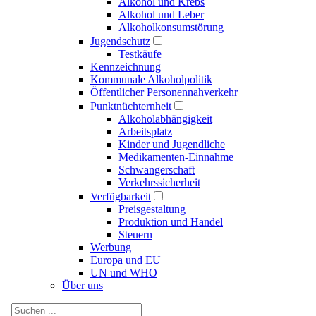
Alkohol und Krebs
Alkohol und Leber
Alkoholkonsumstörung
Jugendschutz
Testkäufe
Kennzeichnung
Kommunale Alkoholpolitik
Öffentlicher Personennahverkehr
Punktnüchternheit
Alkoholabhängigkeit
Arbeitsplatz
Kinder und Jugendliche
Medikamenten-Einnahme
Schwangerschaft
Verkehrssicherheit
Verfügbarkeit
Preisgestaltung
Produktion und Handel
Steuern
Werbung
Europa und EU
UN und WHO
Über uns