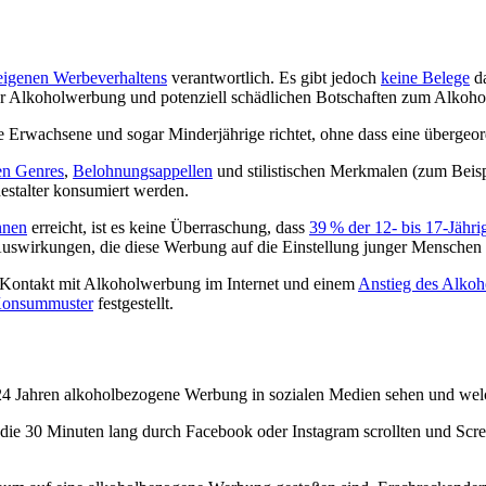
 eigenen Werbeverhaltens
verantwortlich. Es gibt jedoch
keine Belege
da
vor Alkoholwerbung und potenziell schädlichen Botschaften zum Alkoho
nge Erwachsene und sogar Minderjährige richtet, ohne dass eine überge
en Genres
,
Belohnungsappellen
und stilistischen Merkmalen (zum Beis
stalter konsumiert werden.
nnen
erreicht, ist es keine Überraschung, dass
39 % der 12- bis 17-Jähri
Auswirkungen, die diese Werbung auf die Einstellung junger Mensch
Kontakt mit Alkoholwerbung im Internet und einem
Anstieg des Alko
 Konsummuster
festgestellt.
 24 Jahren alkoholbezogene Werbung in sozialen Medien sehen und wel
 die 30 Minuten lang durch Facebook oder Instagram scrollten und Scr