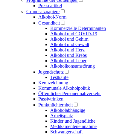
Programme der Guttempler
Presse­artikel
Grundsatzpapiere
Alkohol-Norm
Gesundheit
Kommerzielle Determinanten
Alkohol und COVID-19
Alkohol und Gehirn
Alkohol und Gewalt
Alkohol und Herz
Alkohol und Krebs
Alkohol und Leber
Alkoholkonsumstörung
Jugendschutz
Testkäufe
Kennzeichnung
Kommunale Alkoholpolitik
Öffentlicher Personen­nahverkehr
Passivtrinken
Punkt­nüchternheit
Alkohol­abhängige
Arbeitsplatz
Kinder und Jugendliche
Medikamenten­einnahme
Schwangerschaft