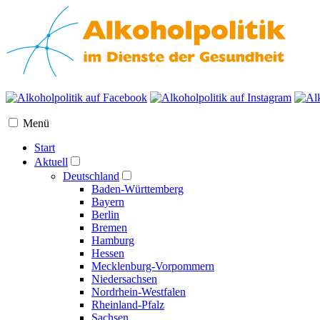
Menü
Start
Aktuell
Deutschland
Baden-Württemberg
Bayern
Berlin
Bremen
Hamburg
Hessen
Mecklenburg-Vorpommern
Niedersachsen
Nordrhein-Westfalen
Rheinland-Pfalz
Sachsen