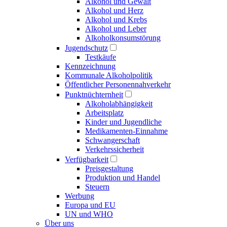
Alkohol und Gewalt
Alkohol und Herz
Alkohol und Krebs
Alkohol und Leber
Alkoholkonsumstörung
Jugendschutz
Testkäufe
Kennzeichnung
Kommunale Alkoholpolitik
Öffentlicher Personennahverkehr
Punktnüchternheit
Alkoholabhängigkeit
Arbeitsplatz
Kinder und Jugendliche
Medikamenten-Einnahme
Schwangerschaft
Verkehrssicherheit
Verfügbarkeit
Preisgestaltung
Produktion und Handel
Steuern
Werbung
Europa und EU
UN und WHO
Über uns