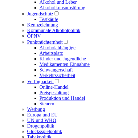
Alkohol und Leber
Alkoholkonsumstörung
Jugendschutz
Testkäufe
Kennzeichnung
Kommunale Alkoholpolitik
ÖPNV
Punktnüchternheit
Alkoholabhängige
Arbeitsplatz
Kinder und Jugendliche
Medikamenten-Einnahme
Schwangerschaft
Verkehrssicherheit
Verfügbarkeit
Online-Handel
Preisgestaltung
Produktion und Handel
Steuern
Werbung
Europa und EU
UN und WHO
Drogenpolitik
Glücksspielpolitik
Tabakpolitik