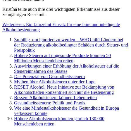
Kristína teilte auch ihre drei wichtigsten Erkenntnisse aus dieser
zehnjährigen Reise mit.
Weiterlesen: Ein Jahrzehnt Einsatz für eine faire und intelligente
Alkoholbesteuerung
Zu billig, um ignoriert zu werden – WHO hilft Ländern bei
der Reduzierung alkoholbedingter Schäden durch Steuer- und
Preispolitik
Höhere Steuern auf ungesunde Produkte könnten 50
Millionen Menschenleben retten
Auswirkungen einer Erhöhung der Alkoholsteuer auf die
Steuereinnahmen des Staates
Das Potenzial von Gesundheitssteuern
Mythen über Alkoholsteuern unter der Lupe
RESET Alcohol: Neue Initiative zur Bekämpfung von
Alkoholschäden konzentriert sich auf die Besteuerung
Bessere Alkoholsteuern können Leben retten
Gesundheitssteuern: Politik und Praxis
Wie eine Mindestalkoholsteuer die Gesundheit in Europa
verbessern könnte
Höhere Alkoholsteuern könnten jährlich 130.000
Menschenleben retten