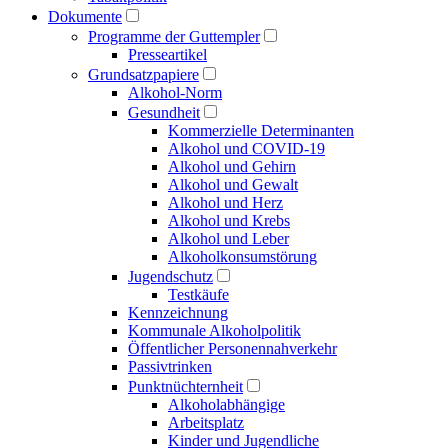
Dokumente
Programme der Guttempler
Presse­artikel
Grundsatzpapiere
Alkohol-Norm
Gesundheit
Kommerzielle Determinanten
Alkohol und COVID-19
Alkohol und Gehirn
Alkohol und Gewalt
Alkohol und Herz
Alkohol und Krebs
Alkohol und Leber
Alkoholkonsumstörung
Jugendschutz
Testkäufe
Kennzeichnung
Kommunale Alkoholpolitik
Öffentlicher Personen­nahverkehr
Passivtrinken
Punkt­nüchternheit
Alkohol­abhängige
Arbeitsplatz
Kinder und Jugendliche