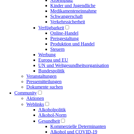
Arbeitsplatz
Kinder und Jugendliche
Medikamenten­einnahme
Schwangerschaft
Verkehrs­sicherheit
Verfügbarkeit
Online-Handel
Preisgestaltung
Produktion und Handel
Steuern
Werbung
Europa und EU
UN und Welt­gesundheits­organisation
Bundespolitik
Veranstaltungen
Presse­mitteilungen
Dokumente suchen
Community
Aktionen
Weblinks
Alkoholpolitik
Alkohol-Norm
Gesundheit
Kommerzielle Determinanten
Alkohol und COVID-19