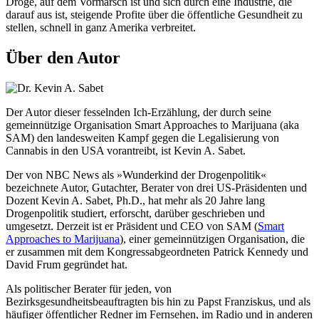
Droge, auf dem Vormarsch ist und sich durch eine Industrie, die
darauf aus ist, steigende Profite über die öffentliche Gesundheit zu
stellen, schnell in ganz Amerika verbreitet.
Über den Autor
Der Autor dieser fesselnden Ich-Erzählung, der durch seine
gemeinnützige Organisation Smart Approaches to Marijuana (aka
SAM) den landesweiten Kampf gegen die Legalisierung von
Cannabis in den USA vorantreibt, ist Kevin A. Sabet.
Der von NBC News als »Wunderkind der Drogenpolitik«
bezeichnete Autor, Gutachter, Berater von drei US-Präsidenten und
Dozent Kevin A. Sabet, Ph.D., hat mehr als 20 Jahre lang
Drogenpolitik studiert, erforscht, darüber geschrieben und
umgesetzt. Derzeit ist er Präsident und CEO von SAM (
Smart
Approaches to Marijuana
), einer gemeinnützigen Organisation, die
er zusammen mit dem Kongressabgeordneten Patrick Kennedy und
David Frum gegründet hat.
Als politischer Berater für jeden, von
Bezirksgesundheitsbeauftragten bis hin zu Papst Franziskus, und als
häufiger öffentlicher Redner im Fernsehen, im Radio und in anderen