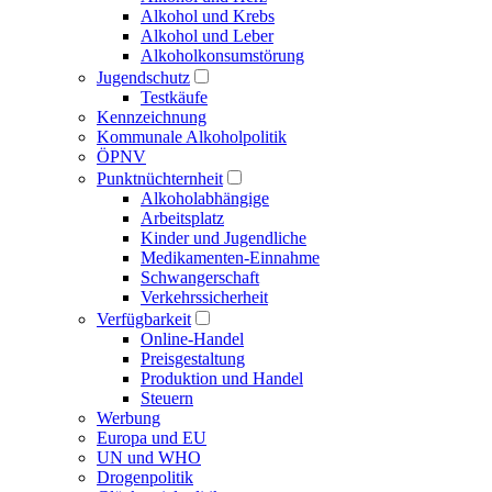
Alkohol und Krebs
Alkohol und Leber
Alkoholkonsumstörung
Jugendschutz
Testkäufe
Kennzeichnung
Kommunale Alkoholpolitik
ÖPNV
Punktnüchternheit
Alkoholabhängige
Arbeitsplatz
Kinder und Jugendliche
Medikamenten-Einnahme
Schwangerschaft
Verkehrssicherheit
Verfügbarkeit
Online-Handel
Preisgestaltung
Produktion und Handel
Steuern
Werbung
Europa und EU
UN und WHO
Drogenpolitik