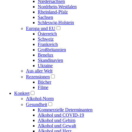
Niedersachsen
Nordrhein-Westfalen
Rheinland-Pfalz
Sachsen
Schleswig-Holstein
Europa und EU
Österreich
Schweiz
Frankreich
Großbritannien
Benelux
Skandinavien
Ukraine
Aus aller Welt
Rezensionen
Bücher
Filme
Konkret
Alkohol-Norm
Gesundheit
Kommerzielle Determinanten
Alkohol und COVID-19
Alkohol und Gehirn
Alkohol und Gewalt
Alkohol und Herz