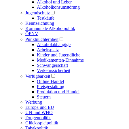
Alkohol und Leber
Alkoholkonsumstörung
Jugendschutz
Testkäufe
Kennzeichnung
Kommunale Alkoholpolitik
ÖPNV
Punktnüchternheit
Alkoholabhängige
Arbeitsplatz
Kinder und Jugendliche
Medikamenten-Einnahme
Schwangerschaft
Verkehrssicherheit
Verfügbarkeit
Online-Handel
Preisgestaltung
Produktion und Handel
Steuern
Werbung
Europa und EU
UN und WHO
Drogenpolitik
Glücksspielpolitik
Tabakpolitik