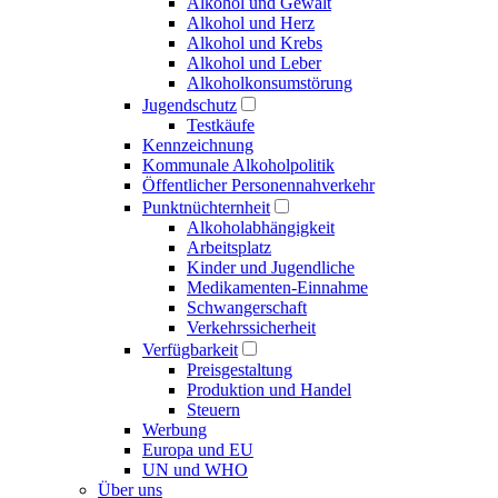
Alkohol und Gewalt
Alkohol und Herz
Alkohol und Krebs
Alkohol und Leber
Alkoholkonsumstörung
Jugendschutz
Testkäufe
Kennzeichnung
Kommunale Alkoholpolitik
Öffentlicher Personennahverkehr
Punktnüchternheit
Alkoholabhängigkeit
Arbeitsplatz
Kinder und Jugendliche
Medikamenten-Einnahme
Schwangerschaft
Verkehrssicherheit
Verfügbarkeit
Preisgestaltung
Produktion und Handel
Steuern
Werbung
Europa und EU
UN und WHO
Über uns