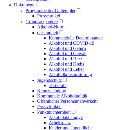
Dokumente
Programme der Guttempler
Presse­artikel
Grundsatzpapiere
Alkohol-Norm
Gesundheit
Kommerzielle Determinanten
Alkohol und COVID-19
Alkohol und Gehirn
Alkohol und Gewalt
Alkohol und Herz
Alkohol und Krebs
Alkohol und Leber
Alkoholkonsumstörung
Jugendschutz
Testkäufe
Kennzeichnung
Kommunale Alkoholpolitik
Öffentlicher Personen­nahverkehr
Passivtrinken
Punkt­nüchternheit
Alkohol­abhängige
Arbeitsplatz
Kinder und Jugendliche