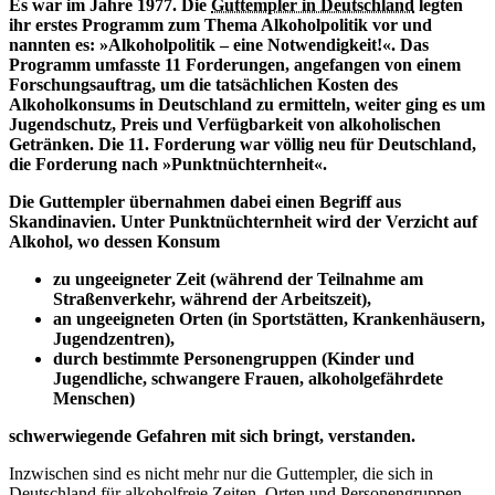
E
s war im Jahre 1977. Die
Guttempler in Deutschland
legten
ihr erstes Programm zum Thema Alkoholpolitik vor und
nannten es: »Alkoholpolitik – eine Notwendigkeit!«. Das
Programm umfasste 11 Forderungen, angefangen von einem
Forschungsauftrag, um die tatsächlichen Kosten des
Alkoholkonsums in Deutschland zu ermitteln, weiter ging es um
Jugendschutz, Preis und Verfügbarkeit von alkoholischen
Getränken. Die 11. Forderung war völlig neu für Deutschland,
die Forderung nach »Punktnüchternheit«.
Die Guttempler übernahmen dabei einen Begriff aus
Skandinavien. Unter Punktnüchternheit wird der Verzicht auf
Alkohol, wo dessen Konsum
zu ungeeigneter Zeit (während der Teilnahme am
Straßenverkehr, während der Arbeitszeit),
an ungeeigneten Orten (in Sportstätten, Krankenhäusern,
Jugendzentren),
durch bestimmte Personengruppen (Kinder und
Jugendliche, schwangere Frauen, alkoholgefährdete
Menschen)
schwerwiegende Gefahren mit sich bringt, verstanden.
Inzwischen sind es nicht mehr nur die Guttempler, die sich in
Deutschland für alkoholfreie Zeiten, Orten und Personengruppen