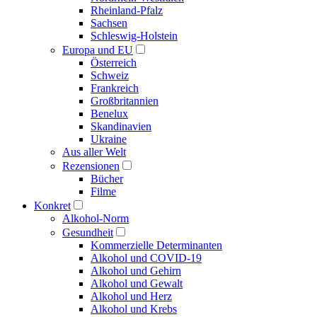
Rheinland-Pfalz
Sachsen
Schleswig-Holstein
Europa und EU
Österreich
Schweiz
Frankreich
Großbritannien
Benelux
Skandinavien
Ukraine
Aus aller Welt
Rezensionen
Bücher
Filme
Konkret
Alkohol-Norm
Gesundheit
Kommerzielle Determinanten
Alkohol und COVID-19
Alkohol und Gehirn
Alkohol und Gewalt
Alkohol und Herz
Alkohol und Krebs