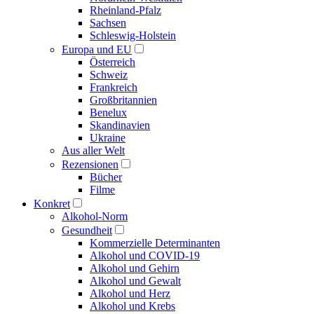
Rheinland-Pfalz
Sachsen
Schleswig-Holstein
Europa und EU
Österreich
Schweiz
Frankreich
Großbritannien
Benelux
Skandinavien
Ukraine
Aus aller Welt
Rezensionen
Bücher
Filme
Konkret
Alkohol-Norm
Gesundheit
Kommerzielle Determinanten
Alkohol und COVID-19
Alkohol und Gehirn
Alkohol und Gewalt
Alkohol und Herz
Alkohol und Krebs