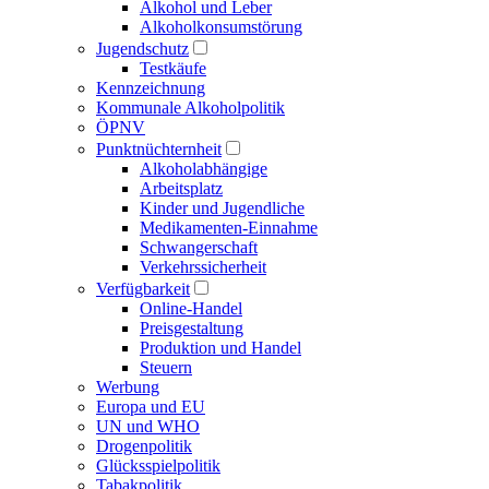
Alkohol und Leber
Alkoholkonsumstörung
Jugendschutz
Testkäufe
Kennzeichnung
Kommunale Alkoholpolitik
ÖPNV
Punktnüchternheit
Alkoholabhängige
Arbeitsplatz
Kinder und Jugendliche
Medikamenten-Einnahme
Schwangerschaft
Verkehrssicherheit
Verfügbarkeit
Online-Handel
Preisgestaltung
Produktion und Handel
Steuern
Werbung
Europa und EU
UN und WHO
Drogenpolitik
Glücksspielpolitik
Tabakpolitik