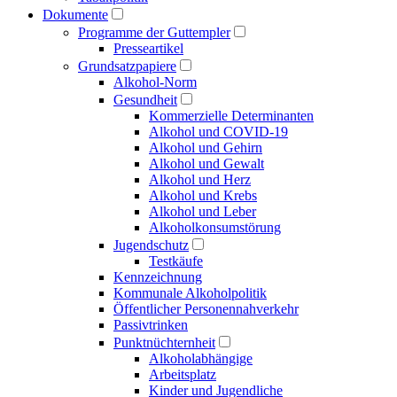
Dokumente
Programme der Guttempler
Presse­artikel
Grundsatzpapiere
Alkohol-Norm
Gesundheit
Kommerzielle Determinanten
Alkohol und COVID-19
Alkohol und Gehirn
Alkohol und Gewalt
Alkohol und Herz
Alkohol und Krebs
Alkohol und Leber
Alkoholkonsumstörung
Jugendschutz
Testkäufe
Kennzeichnung
Kommunale Alkoholpolitik
Öffentlicher Personen­nahverkehr
Passivtrinken
Punkt­nüchternheit
Alkohol­abhängige
Arbeitsplatz
Kinder und Jugendliche