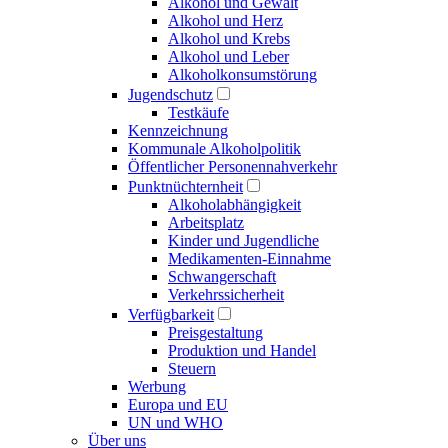
Alkohol und Gewalt
Alkohol und Herz
Alkohol und Krebs
Alkohol und Leber
Alkoholkonsumstörung
Jugendschutz
Testkäufe
Kennzeichnung
Kommunale Alkoholpolitik
Öffentlicher Personennahverkehr
Punktnüchternheit
Alkoholabhängigkeit
Arbeitsplatz
Kinder und Jugendliche
Medikamenten-Einnahme
Schwangerschaft
Verkehrssicherheit
Verfügbarkeit
Preisgestaltung
Produktion und Handel
Steuern
Werbung
Europa und EU
UN und WHO
Über uns