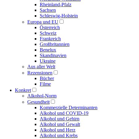
Rheinland-Pfalz
Sachsen
Schleswig-Holstein
Europa und EU
Österreich
Schweiz
Frankreich
Großbritannien
Benelux
Skandinavien
Ukraine
Aus aller Welt
Rezensionen
Bücher
Filme
Konkret
Alkohol-Norm
Gesundheit
Kommerzielle Determinanten
Alkohol und COVID-19
Alkohol und Gehirn
Alkohol und Gewalt
Alkohol und Herz
Alkohol und Krebs