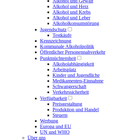
Alkohol und Gewalt
Alkohol und Herz
Alkohol und Krebs
Alkohol und Leber
Alkoholkonsumstörung
Jugendschutz
Testkäufe
Kennzeichnung
Kommunale Alkoholpolitik
Öffentlicher Personennahverkehr
Punktnüchternheit
Alkoholabhängigkeit
Arbeitsplatz
Kinder und Jugendliche
Medikamenten-Einnahme
Schwangerschaft
Verkehrssicherheit
Verfügbarkeit
Preisgestaltung
Produktion und Handel
Steuern
Werbung
Europa und EU
UN und WHO
Über uns