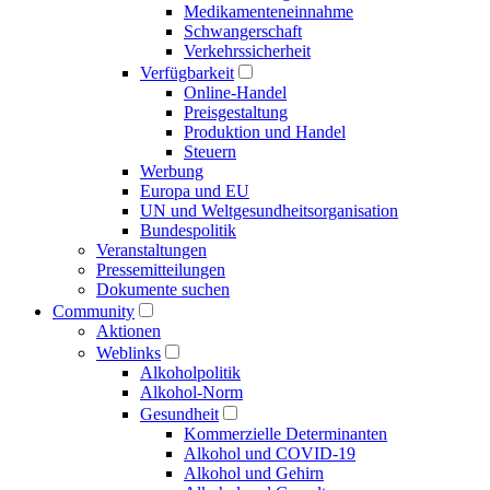
Medikamenten­einnahme
Schwangerschaft
Verkehrs­sicherheit
Verfügbarkeit
Online-Handel
Preisgestaltung
Produktion und Handel
Steuern
Werbung
Europa und EU
UN und Welt­gesundheits­organisation
Bundespolitik
Veranstaltungen
Presse­mitteilungen
Dokumente suchen
Community
Aktionen
Weblinks
Alkoholpolitik
Alkohol-Norm
Gesundheit
Kommerzielle Determinanten
Alkohol und COVID-19
Alkohol und Gehirn