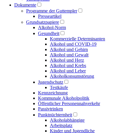
Dokumente
Programme der Guttempler
Presse­artikel
Grundsatzpapiere
Alkohol-Norm
Gesundheit
Kommerzielle Determinanten
Alkohol und COVID-19
Alkohol und Gehirn
Alkohol und Gewalt
Alkohol und Herz
Alkohol und Krebs
Alkohol und Leber
Alkoholkonsumstörung
Jugendschutz
Testkäufe
Kennzeichnung
Kommunale Alkoholpolitik
Öffentlicher Personen­nahverkehr
Passivtrinken
Punkt­nüchternheit
Alkohol­abhängige
Arbeitsplatz
Kinder und Jugendliche