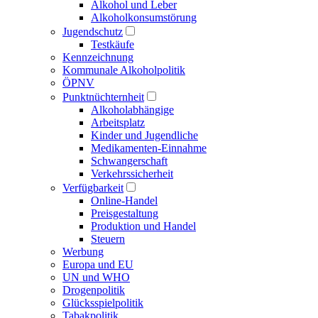
Alkohol und Leber
Alkoholkonsumstörung
Jugendschutz
Testkäufe
Kennzeichnung
Kommunale Alkoholpolitik
ÖPNV
Punktnüchternheit
Alkoholabhängige
Arbeitsplatz
Kinder und Jugendliche
Medikamenten-Einnahme
Schwangerschaft
Verkehrssicherheit
Verfügbarkeit
Online-Handel
Preisgestaltung
Produktion und Handel
Steuern
Werbung
Europa und EU
UN und WHO
Drogenpolitik
Glücksspielpolitik
Tabakpolitik