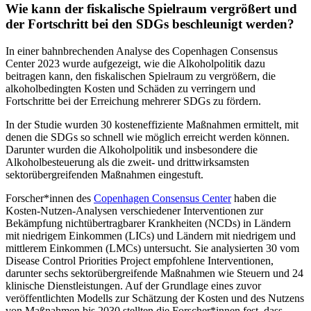
Wie kann der fiskalische Spielraum vergrößert und
der Fortschritt bei den SDGs beschleunigt werden?
In einer bahnbrechenden Analyse des Copenhagen Consensus
Center 2023 wurde aufgezeigt, wie die Alkoholpolitik dazu
beitragen kann, den fiskalischen Spielraum zu vergrößern, die
alkoholbedingten Kosten und Schäden zu verringern und
Fortschritte bei der Erreichung mehrerer SDGs zu fördern.
In der Studie wurden 30 kosteneffiziente Maßnahmen ermittelt, mit
denen die SDGs so schnell wie möglich erreicht werden können.
Darunter wurden die Alkoholpolitik und insbesondere die
Alkoholbesteuerung als die zweit- und drittwirksamsten
sektorübergreifenden Maßnahmen eingestuft.
Forscher*innen des
Copenhagen Consensus Center
haben die
Kosten-Nutzen-Analysen verschiedener Interventionen zur
Bekämpfung nichtübertragbarer Krankheiten (NCDs) in Ländern
mit niedrigem Einkommen (LICs) und Ländern mit niedrigem und
mittlerem Einkommen (LMCs) untersucht. Sie analysierten 30 vom
Disease Control Priorities Project empfohlene Interventionen,
darunter sechs sektorübergreifende Maßnahmen wie Steuern und 24
klinische Dienstleistungen. Auf der Grundlage eines zuvor
veröffentlichten Modells zur Schätzung der Kosten und des Nutzens
von Maßnahmen bis 2030 stellten die Forscher*innen fest, dass