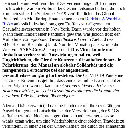
heimsuchte und während der SDG-Verhandlungen 2015 immer
noch wütete, war ein Vorbote der Gesundheitsunsicherheit, die noch
kommen sollte. Im September 2019 veröffentlichte das Global
Preparedness Monitoring Board seinen ersten
Bericht »A World at
Risk«
anlässlich des hochrangigen Treffens zur allgemeinen
Gesundheitsversorgung in New York. Darin wurde vor der hohen
Wahrscheinlichkeit einer Pandemie gewarnt, was jedoch trotz der
Aufnahme von
»globalen Gesundheitsrisiken«
in Ziel 3.d des
SDG 3 kaum Beachtung fand. Nur drei Monate später wurde die
Welt von SARS-CoV-2 heimgesucht.
Das Virus konnte nur
deshalb so verheerende Auswirkungen haben, weil
Ungleichheiten, die Gier der Konzerne, die anhaltende soziale
Polarisierung, der Mangel an globaler Solidarität und die
mangelnden Fortschritte bei der allgemeinen
Gesundheitsversorgung fortbestehen.
Die COVID-19-Pandemie
hat zu der Erkenntnis geführt, dass eine Gesundheitskrise leicht zu
einer Polykrise werden kann,
»bei der verschiedene Krisen so
zusammenwirken, dass die Gesamtauswirkungen die Summe der
einzelnen Teile bei weitem übersteigen«.
Niemand hätte erwartet, dass eine Pandemie mit ihren vielfältigen
Auswirkungen die Fortschritte bei der Verwirklichung der SDGs
aufhalten würde. Noch weniger hätte jemand erwartet, dass so
wenig getan wird, um eine Wiederholung einer solchen Tragödie zu
verhindern. In einer Zeit der Ungewissheit, die durch die anhaltende