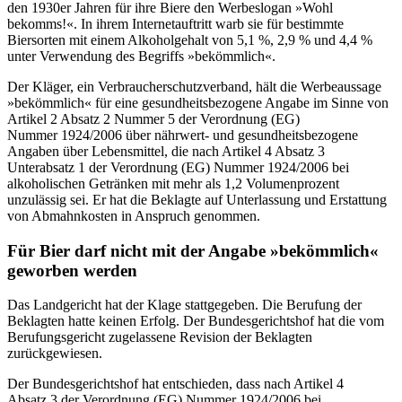
den 1930er Jahren für ihre Biere den Werbeslogan »Wohl
bekomms!«. In ihrem Internetauftritt warb sie für bestimmte
Biersorten mit einem Alkoholgehalt von 5,1 %, 2,9 % und 4,4 %
unter Verwendung des Begriffs »bekömmlich«.
Der Kläger, ein Verbraucherschutzverband, hält die Werbeaussage
»bekömmlich« für eine gesundheitsbezogene Angabe im Sinne von
Artikel 2 Absatz 2 Nummer 5 der Verordnung (EG)
Nummer 1924/2006 über nährwert- und gesundheitsbezogene
Angaben über Lebensmittel, die nach Artikel 4 Absatz 3
Unterabsatz 1 der Verordnung (EG) Nummer 1924/2006 bei
alkoholischen Getränken mit mehr als 1,2 Volumenprozent
unzulässig sei. Er hat die Beklagte auf Unterlassung und Erstattung
von Abmahnkosten in Anspruch genommen.
Für Bier darf nicht mit der Angabe »bekömmlich«
geworben werden
Das Landgericht hat der Klage stattgegeben. Die Berufung der
Beklagten hatte keinen Erfolg. Der Bundesgerichtshof hat die vom
Berufungsgericht zugelassene Revision der Beklagten
zurückgewiesen.
Der Bundesgerichtshof hat entschieden, dass nach Artikel 4
Absatz 3 der Verordnung (EG) Nummer 1924/2006 bei