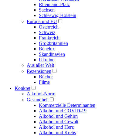
Rheinland-Pfalz
Sachsen
Schleswig-Holstein
Europa und EU
Österreich
Schweiz
Frankreich
Großbritannien
Benelux
Skandinavien
Ukraine
Aus aller Welt
Rezensionen
Bücher
Filme
Konkret
Alkohol-Norm
Gesundheit
Kommerzielle Determinanten
Alkohol und COVID-19
Alkohol und Gehirn
Alkohol und Gewalt
Alkohol und Herz
Alkohol und Krebs