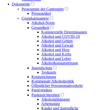
Dokumente
Programme der Guttempler
Presse­artikel
Grundsatzpapiere
Alkohol-Norm
Gesundheit
Kommerzielle Determinanten
Alkohol und COVID-19
Alkohol und Gehirn
Alkohol und Gewalt
Alkohol und Herz
Alkohol und Krebs
Alkohol und Leber
Alkoholkonsumstörung
Jugendschutz
Testkäufe
Kennzeichnung
Kommunale Alkoholpolitik
Öffentlicher Personen­nahverkehr
Passivtrinken
Punkt­nüchternheit
Alkohol­abhängige
Arbeitsplatz
Kinder und Jugendliche