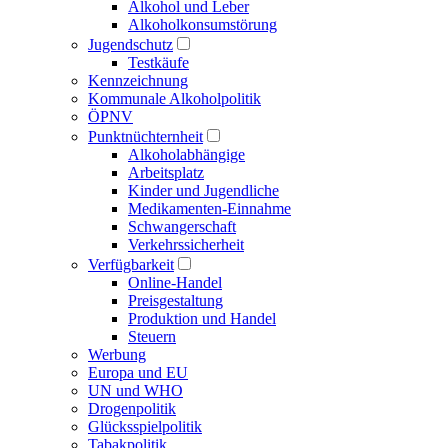
Alkohol und Leber
Alkoholkonsumstörung
Jugendschutz
Testkäufe
Kennzeichnung
Kommunale Alkoholpolitik
ÖPNV
Punktnüchternheit
Alkoholabhängige
Arbeitsplatz
Kinder und Jugendliche
Medikamenten-Einnahme
Schwangerschaft
Verkehrssicherheit
Verfügbarkeit
Online-Handel
Preisgestaltung
Produktion und Handel
Steuern
Werbung
Europa und EU
UN und WHO
Drogenpolitik
Glücksspielpolitik
Tabakpolitik