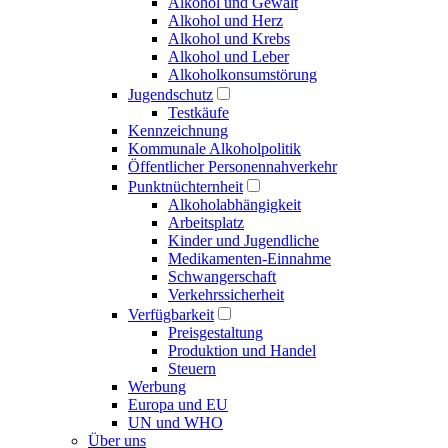
Alkohol und Gewalt
Alkohol und Herz
Alkohol und Krebs
Alkohol und Leber
Alkoholkonsumstörung
Jugendschutz
Testkäufe
Kennzeichnung
Kommunale Alkoholpolitik
Öffentlicher Personennahverkehr
Punktnüchternheit
Alkoholabhängigkeit
Arbeitsplatz
Kinder und Jugendliche
Medikamenten-Einnahme
Schwangerschaft
Verkehrssicherheit
Verfügbarkeit
Preisgestaltung
Produktion und Handel
Steuern
Werbung
Europa und EU
UN und WHO
Über uns