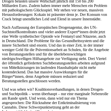
Drogen belasten unsere Wirtschaft jährlich mit 150 bis 200
Milliarden Euro. Zudem haben immer mehr Menschen ein Problem
mit pathologischem Glücksspiel. Wir stehen vor neuen, massiven
Herausforderungen: Kokain ist präsenter denn je. Der Konsum von
Crack bringt unendliches Leid und Elend in unsere Innenstädte.
Nach Auffassung der Europäischen Drogenagentur, des UN-
Suchtstoffkontrollrates und vieler anderer Expert*innen droht jetzt
eine Welle synthetischer Opioide wie Fentanyl und Nitazene, auch
in Deutschland. Die Probleme für das Gesundheitssystem und die
innere Sicherheit sind enorm. Und das in einer Zeit, in der immer
weniger Geld für die Präventionsarbeit an Schulen, für die Angebote
von Beratungsstellen und für die überlebenswichtigen
niedrigschwelligen Hilfsangebote zur Verfügung steht. Drei Viertel
der öffentlich geförderten Suchtberatungsstellen arbeiten aufgrund
von Mittelkürzungen im laufenden Haushaltsjahr nicht mehr
kostendeckend. Das hat massive Auswirkungen für die
Bürger*innen, denn Angebote müssen reduziert und
Beratungsstellen geschlossen werden.
Und was sehen wir? Koalitionsverhandlungen, in denen Drogen-
und Suchtpolitik – wenn überhaupt – nur eine marginale Nebenrolle
am Rande spielt. Und wenn, dann wird nur ein Thema
angesprochen: Die Rücknahme der Entkriminalisierung von
Cannabis. Diese Schwerpunktsetzung geht an der