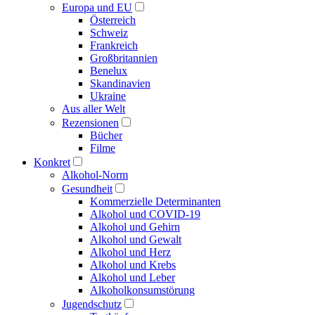
Europa und EU
Österreich
Schweiz
Frankreich
Großbritannien
Benelux
Skandinavien
Ukraine
Aus aller Welt
Rezensionen
Bücher
Filme
Konkret
Alkohol-Norm
Gesundheit
Kommerzielle Determinanten
Alkohol und COVID-19
Alkohol und Gehirn
Alkohol und Gewalt
Alkohol und Herz
Alkohol und Krebs
Alkohol und Leber
Alkoholkonsumstörung
Jugendschutz