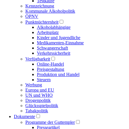
Testkäufe
Kennzeichnung
Kommunale Alkoholpolitik
ÖPNV
Punktnüchternheit
Alkoholabhängige
Arbeitsplatz
Kinder und Jugendliche
Medikamenten-Einnahme
Schwangerschaft
Verkehrssicherheit
Verfügbarkeit
Online-Handel
Preisgestaltung
Produktion und Handel
Steuern
Werbung
Europa und EU
UN und WHO
Drogenpolitik
Glücksspielpolitik
Tabakpolitik
Dokumente
Programme der Guttempler
Presse­artikel