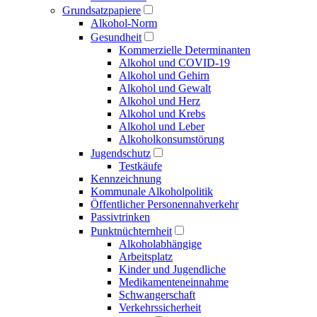
Grundsatzpapiere
Alkohol-Norm
Gesundheit
Kommerzielle Determinanten
Alkohol und COVID-19
Alkohol und Gehirn
Alkohol und Gewalt
Alkohol und Herz
Alkohol und Krebs
Alkohol und Leber
Alkoholkonsumstörung
Jugendschutz
Testkäufe
Kennzeichnung
Kommunale Alkoholpolitik
Öffentlicher Personen­nahverkehr
Passivtrinken
Punkt­nüchternheit
Alkohol­abhängige
Arbeitsplatz
Kinder und Jugendliche
Medikamenten­einnahme
Schwangerschaft
Verkehrs­sicherheit