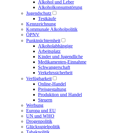
Alkohol und Leber
Alkoholkonsumstörung
Jugendschutz
Testkäufe
Kennzeichnung
Kommunale Alkoholpolitik
ÖPNV
Punktnüchternheit
Alkoholabhängige
Arbeitsplatz
Kinder und Jugendliche
Medikamenten-Einnahme
Schwangerschaft
Verkehrssicherheit
Verfügbarkeit
Online-Handel
Preisgestaltung
Produktion und Handel
Steuern
Werbung
Europa und EU
UN und WHO
Drogenpolitik
Glücksspielpolitik
Tabakpolitik