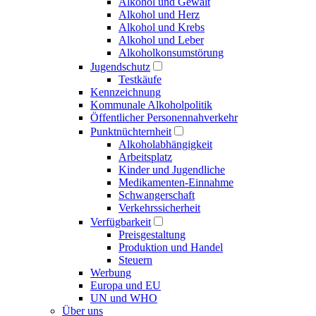
Alkohol und Gewalt
Alkohol und Herz
Alkohol und Krebs
Alkohol und Leber
Alkoholkonsumstörung
Jugendschutz
Testkäufe
Kennzeichnung
Kommunale Alkoholpolitik
Öffentlicher Personennahverkehr
Punktnüchternheit
Alkoholabhängigkeit
Arbeitsplatz
Kinder und Jugendliche
Medikamenten-Einnahme
Schwangerschaft
Verkehrssicherheit
Verfügbarkeit
Preisgestaltung
Produktion und Handel
Steuern
Werbung
Europa und EU
UN und WHO
Über uns