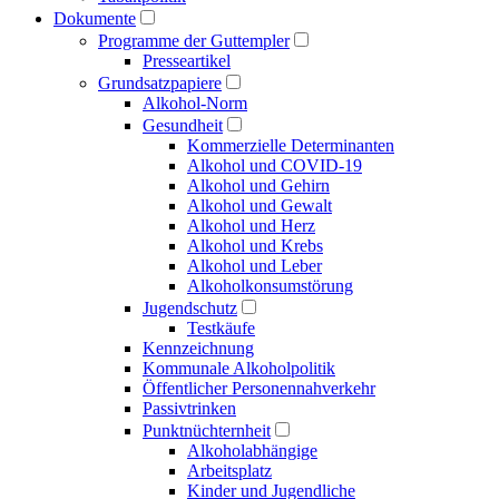
Dokumente
Programme der Guttempler
Presse­artikel
Grundsatzpapiere
Alkohol-Norm
Gesundheit
Kommerzielle Determinanten
Alkohol und COVID-19
Alkohol und Gehirn
Alkohol und Gewalt
Alkohol und Herz
Alkohol und Krebs
Alkohol und Leber
Alkoholkonsumstörung
Jugendschutz
Testkäufe
Kennzeichnung
Kommunale Alkoholpolitik
Öffentlicher Personen­nahverkehr
Passivtrinken
Punkt­nüchternheit
Alkohol­abhängige
Arbeitsplatz
Kinder und Jugendliche