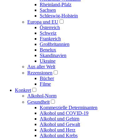
Rheinland-Pfalz
Sachsen
Schleswig-Holstein
Europa und EU
Österreich
Schweiz
Frankreich
Großbritannien
Benelux
Skandinavien
Ukraine
Aus aller Welt
Rezensionen
Bücher
Filme
Konkret
Alkohol-Norm
Gesundheit
Kommerzielle Determinanten
Alkohol und COVID-19
Alkohol und Gehirn
Alkohol und Gewalt
Alkohol und Herz
Alkohol und Krebs