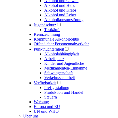
Alkohol und Gewalt
Alkohol und Herz
Alkohol und Krebs
Alkohol und Leber
Alkoholkonsumstörung
Jugendschutz
Testkäufe
Kennzeichnung
Kommunale Alkoholpolitik
Öffentlicher Personennahverkehr
Punktnüchternheit
Alkoholabhängigkeit
Arbeitsplatz
Kinder und Jugendliche
Medikamenten-Einnahme
Schwangerschaft
Verkehrssicherheit
Verfügbarkeit
Preisgestaltung
Produktion und Handel
Steuern
Werbung
Europa und EU
UN und WHO
Über uns