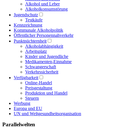
Alkohol und Leber
Alkoholkonsumstörung
Jugendschutz
Testkäufe
Kennzeichnung
Kommunale Alkoholpolitik
Öffentlicher Personennahverkehr
Punktnüchternheit
Alkoholabhängigkeit
Arbeitsplatz
Kinder und Jugendliche
Medikamenten-Einnahme
Schwangerschaft
Verkehrssicherheit
Verfügbarkeit
Online-Handel
Preisgestaltung
Produktion und Handel
Steuern
Werbung
Europa und EU
UN und Weltgesundheitsorganisation
Parallelwelten