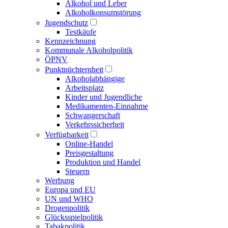
Alkohol und Leber
Alkoholkonsumstörung
Jugendschutz
Testkäufe
Kennzeichnung
Kommunale Alkoholpolitik
ÖPNV
Punktnüchternheit
Alkoholabhängige
Arbeitsplatz
Kinder und Jugendliche
Medikamenten-Einnahme
Schwangerschaft
Verkehrssicherheit
Verfügbarkeit
Online-Handel
Preisgestaltung
Produktion und Handel
Steuern
Werbung
Europa und EU
UN und WHO
Drogenpolitik
Glücksspielpolitik
Tabakpolitik