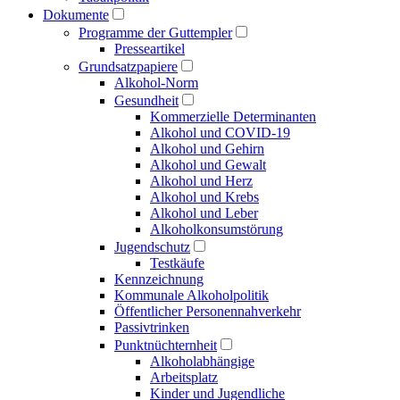
Dokumente
Programme der Guttempler
Presse­artikel
Grundsatzpapiere
Alkohol-Norm
Gesundheit
Kommerzielle Determinanten
Alkohol und COVID-19
Alkohol und Gehirn
Alkohol und Gewalt
Alkohol und Herz
Alkohol und Krebs
Alkohol und Leber
Alkoholkonsumstörung
Jugendschutz
Testkäufe
Kennzeichnung
Kommunale Alkoholpolitik
Öffentlicher Personen­nahverkehr
Passivtrinken
Punkt­nüchternheit
Alkohol­abhängige
Arbeitsplatz
Kinder und Jugendliche