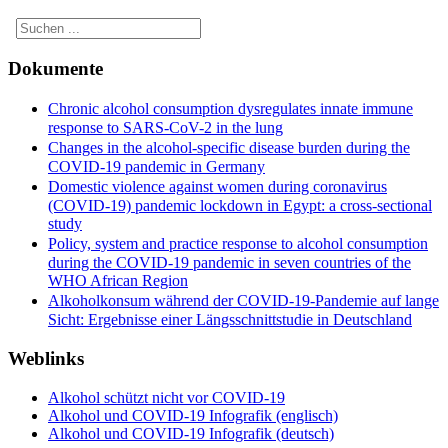
Dokumente
Chronic alcohol consumption dysregulates innate immune
response to SARS-CoV-2 in the lung
Changes in the alcohol-specific disease burden during the
COVID-19 pandemic in Germany
Domestic violence against women during coronavirus
(COVID-19) pandemic lockdown in Egypt: a cross-sectional
study
Policy, system and practice response to alcohol consumption
during the COVID-19 pandemic in seven countries of the
WHO African Region
Alkoholkonsum während der COVID-19-Pandemie auf lange
Sicht: Ergebnisse einer Längsschnittstudie in Deutschland
Weblinks
Alkohol schützt nicht vor COVID-19
Alkohol und COVID-19 Infografik (englisch)
Alkohol und COVID-19 Infografik (deutsch)