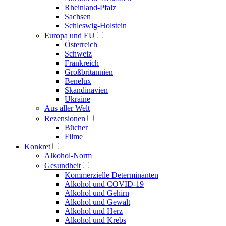
Rheinland-Pfalz
Sachsen
Schleswig-Holstein
Europa und EU
Österreich
Schweiz
Frankreich
Großbritannien
Benelux
Skandinavien
Ukraine
Aus aller Welt
Rezensionen
Bücher
Filme
Konkret
Alkohol-Norm
Gesundheit
Kommerzielle Determinanten
Alkohol und COVID-19
Alkohol und Gehirn
Alkohol und Gewalt
Alkohol und Herz
Alkohol und Krebs