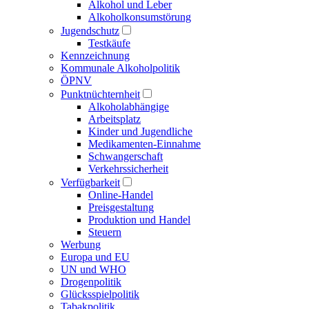
Alkohol und Leber
Alkoholkonsumstörung
Jugendschutz
Testkäufe
Kennzeichnung
Kommunale Alkoholpolitik
ÖPNV
Punktnüchternheit
Alkoholabhängige
Arbeitsplatz
Kinder und Jugendliche
Medikamenten-Einnahme
Schwangerschaft
Verkehrssicherheit
Verfügbarkeit
Online-Handel
Preisgestaltung
Produktion und Handel
Steuern
Werbung
Europa und EU
UN und WHO
Drogenpolitik
Glücksspielpolitik
Tabakpolitik