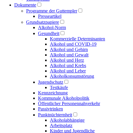
Dokumente
Programme der Guttempler
Presse­artikel
Grundsatzpapiere
Alkohol-Norm
Gesundheit
Kommerzielle Determinanten
Alkohol und COVID-19
Alkohol und Gehirn
Alkohol und Gewalt
Alkohol und Herz
Alkohol und Krebs
Alkohol und Leber
Alkoholkonsumstörung
Jugendschutz
Testkäufe
Kennzeichnung
Kommunale Alkoholpolitik
Öffentlicher Personen­nahverkehr
Passivtrinken
Punkt­nüchternheit
Alkohol­abhängige
Arbeitsplatz
Kinder und Jugendliche