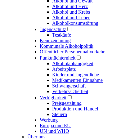
Alkohol und Gewalt
Alkohol und Herz
Alkohol und Krebs
Alkohol und Leber
Alkoholkonsumstörung
Jugendschutz
Testkäufe
Kennzeichnung
Kommunale Alkoholpolitik
Öffentlicher Personennahverkehr
Punktnüchternheit
Alkoholabhängigkeit
Arbeitsplatz
Kinder und Jugendliche
Medikamenten-Einnahme
Schwangerschaft
Verkehrssicherheit
Verfügbarkeit
Preisgestaltung
Produktion und Handel
Steuern
Werbung
Europa und EU
UN und WHO
Über uns