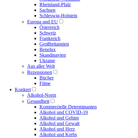
Rheinland-Pfalz
Sachsen
Schleswig-Holstein
Europa und EU
Österreich
Schweiz
Frankreich
Großbritannien
Benelux
Skandinavien
Ukraine
Aus aller Welt
Rezensionen
Bücher
Filme
Konkret
Alkohol-Norm
Gesundheit
Kommerzielle Determinanten
Alkohol und COVID-19
Alkohol und Gehirn
Alkohol und Gewalt
Alkohol und Herz
Alkohol und Krebs