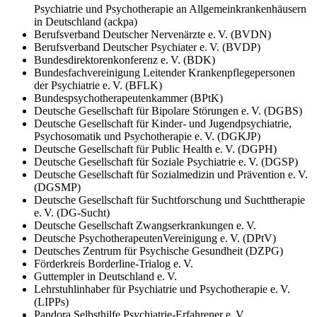
Psychiatrie und Psychotherapie an Allgemeinkrankenhäusern
in Deutschland (ackpa)
Berufsverband Deutscher Nervenärzte e. V. (BVDN)
Berufsverband Deutscher Psychiater e. V. (BVDP)
Bundesdirektorenkonferenz e. V. (BDK)
Bundesfachvereinigung Leitender Krankenpflegepersonen
der Psychiatrie e. V. (BFLK)
Bundespsychotherapeutenkammer (BPtK)
Deutsche Gesellschaft für Bipolare Störungen e. V. (DGBS)
Deutsche Gesellschaft für Kinder- und Jugendpsychiatrie,
Psychosomatik und Psychotherapie e. V. (DGKJP)
Deutsche Gesellschaft für Public Health e. V. (DGPH)
Deutsche Gesellschaft für Soziale Psychiatrie e. V. (DGSP)
Deutsche Gesellschaft für Sozialmedizin und Prävention e. V.
(DGSMP)
Deutsche Gesellschaft für Suchtforschung und Suchttherapie
e. V. (DG-Sucht)
Deutsche Gesellschaft Zwangserkrankungen e. V.
Deutsche PsychotherapeutenVereinigung e. V. (DPtV)
Deutsches Zentrum für Psychische Gesundheit (DZPG)
Förderkreis Borderline-Trialog e. V.
Guttempler in Deutschland e. V.
Lehrstuhlinhaber für Psychiatrie und Psychotherapie e. V.
(LIPPs)
Pandora Selbsthilfe Psychiatrie-Erfahrener e. V.