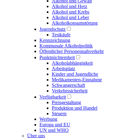
Alkohol und Gewalt
Alkohol und Herz
Alkohol und Krebs
Alkohol und Leber
Alkoholkonsumstörung
Jugendschutz
Testkäufe
Kennzeichnung
Kommunale Alkoholpolitik
Öffentlicher Personennahverkehr
Punktnüchternheit
Alkoholabhängigkeit
Arbeitsplatz
Kinder und Jugendliche
Medikamenten-Einnahme
Schwangerschaft
Verkehrssicherheit
Verfügbarkeit
Preisgestaltung
Produktion und Handel
Steuern
Werbung
Europa und EU
UN und WHO
Über uns