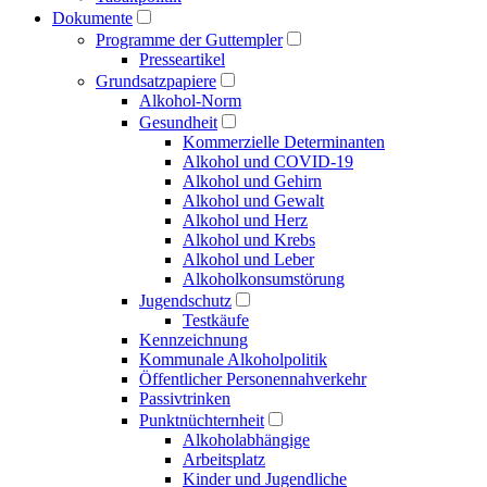
Dokumente
Programme der Guttempler
Presse­artikel
Grundsatzpapiere
Alkohol-Norm
Gesundheit
Kommerzielle Determinanten
Alkohol und COVID-19
Alkohol und Gehirn
Alkohol und Gewalt
Alkohol und Herz
Alkohol und Krebs
Alkohol und Leber
Alkoholkonsumstörung
Jugendschutz
Testkäufe
Kennzeichnung
Kommunale Alkoholpolitik
Öffentlicher Personen­nahverkehr
Passivtrinken
Punkt­nüchternheit
Alkohol­abhängige
Arbeitsplatz
Kinder und Jugendliche