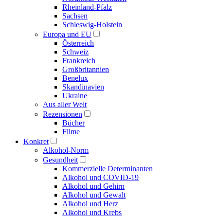
Rheinland-Pfalz
Sachsen
Schleswig-Holstein
Europa und EU
Österreich
Schweiz
Frankreich
Großbritannien
Benelux
Skandinavien
Ukraine
Aus aller Welt
Rezensionen
Bücher
Filme
Konkret
Alkohol-Norm
Gesundheit
Kommerzielle Determinanten
Alkohol und COVID-19
Alkohol und Gehirn
Alkohol und Gewalt
Alkohol und Herz
Alkohol und Krebs