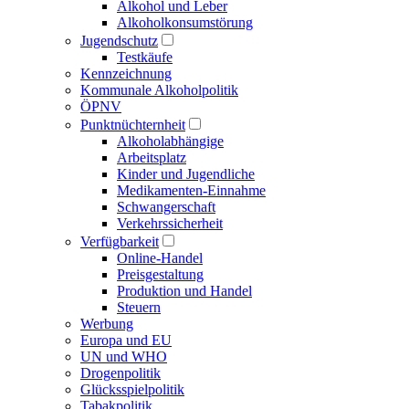
Alkohol und Leber
Alkoholkonsumstörung
Jugendschutz
Testkäufe
Kennzeichnung
Kommunale Alkoholpolitik
ÖPNV
Punktnüchternheit
Alkoholabhängige
Arbeitsplatz
Kinder und Jugendliche
Medikamenten-Einnahme
Schwangerschaft
Verkehrssicherheit
Verfügbarkeit
Online-Handel
Preisgestaltung
Produktion und Handel
Steuern
Werbung
Europa und EU
UN und WHO
Drogenpolitik
Glücksspielpolitik
Tabakpolitik