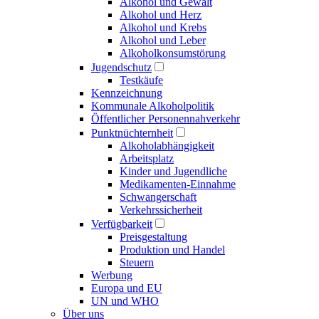
Alkohol und Gewalt
Alkohol und Herz
Alkohol und Krebs
Alkohol und Leber
Alkoholkonsumstörung
Jugendschutz
Testkäufe
Kennzeichnung
Kommunale Alkoholpolitik
Öffentlicher Personennahverkehr
Punktnüchternheit
Alkoholabhängigkeit
Arbeitsplatz
Kinder und Jugendliche
Medikamenten-Einnahme
Schwangerschaft
Verkehrssicherheit
Verfügbarkeit
Preisgestaltung
Produktion und Handel
Steuern
Werbung
Europa und EU
UN und WHO
Über uns