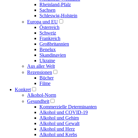
Rheinland-Pfalz
Sachsen
Schleswig-Holstein
Europa und EU
Österreich
Schweiz
Frankreich
Großbritannien
Benelux
Skandinavien
Ukraine
Aus aller Welt
Rezensionen
Bücher
Filme
Konkret
Alkohol-Norm
Gesundheit
Kommerzielle Determinanten
Alkohol und COVID-19
Alkohol und Gehirn
Alkohol und Gewalt
Alkohol und Herz
Alkohol und Krebs