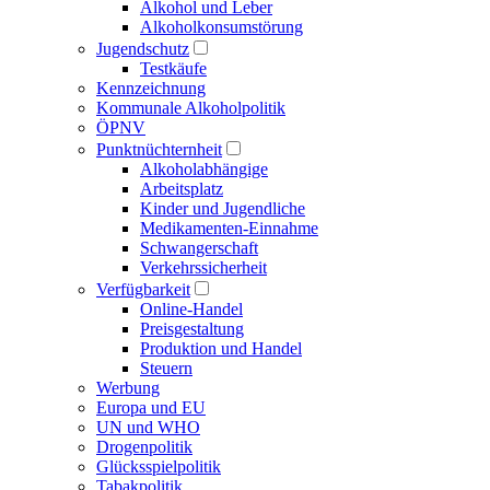
Alkohol und Leber
Alkoholkonsumstörung
Jugendschutz
Testkäufe
Kennzeichnung
Kommunale Alkoholpolitik
ÖPNV
Punktnüchternheit
Alkoholabhängige
Arbeitsplatz
Kinder und Jugendliche
Medikamenten-Einnahme
Schwangerschaft
Verkehrssicherheit
Verfügbarkeit
Online-Handel
Preisgestaltung
Produktion und Handel
Steuern
Werbung
Europa und EU
UN und WHO
Drogenpolitik
Glücksspielpolitik
Tabakpolitik