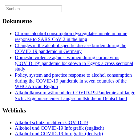
Dokumente
Chronic alcohol consumption dysregulates innate immune
response to SARS-CoV-2 in the lung
Changes in the alcohol-specific disease burden during the
COVID-19 pandemic in Germany
Domestic violence against women during coronavirus
(COVID-19) pandemic lockdown in Egypt: a cross-sectional
study
Policy, system and practice response to alcohol consumption
during the COVID-19 pandemic in seven countries of the
WHO African Region
Alkoholkonsum während der COVID-19-Pandemie auf lange
Sicht: Ergebnisse einer Längsschnittstudie in Deutschland
Weblinks
Alkohol schützt nicht vor COVID-19
Alkohol und COVID-19 Infografik (englisch)
Alkohol und COVID-19 Infografik (deutsch)