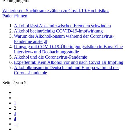
Bedingungen«.
Weiterlesen: Suchtkranke zählen zu Covid-19-Hochrisiko-
Patient*innen
Alkohol lässt Abstand zwischen Fremden schwinden
Alkohol beeinträchtigt COVID-19-Impfwirkung
Warum der Alkoholkonsum während der Coronavirus-
Pandemie ansteigt
Umgang mit COVID-19-Über­tragungs­risiken in Bars: Eine
Interview- und Beobachtungsstudie
Alkohol und die Coronavirus-Pandemie
Expertenrat: Kein Alkohol vor und nach Covid-19-Impfung
Alkoholkonsum in Deutschland und Europa während der
Corona-Pandemie
Seite 2 von 5
1
2
3
4
...