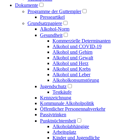
Dokumente
Programme der Guttempler
Presse­artikel
Grundsatzpapiere
Alkohol-Norm
Gesundheit
Kommerzielle Determinanten
Alkohol und COVID-19
Alkohol und Gehirn
Alkohol und Gewalt
Alkohol und Herz
Alkohol und Krebs
Alkohol und Leber
Alkoholkonsumstörung
Jugendschutz
Testkäufe
Kennzeichnung
Kommunale Alkoholpolitik
Öffentlicher Personen­nahverkehr
Passivtrinken
Punkt­nüchternheit
Alkohol­abhängige
Arbeitsplatz
Kinder und Jugendliche