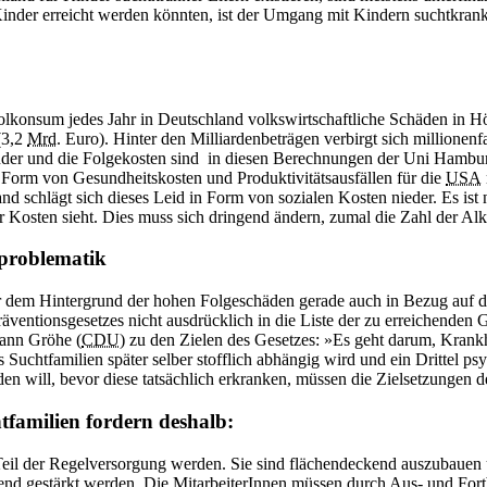
nder erreicht werden könnten, ist der Umgang mit Kindern suchtkranke
onsum jedes Jahr in Deutschland volkswirtschaftliche Schäden in Höh
(3,2
Mrd.
Euro). Hinter den Milliardenbeträgen verbirgt sich millionenfa
nder und die Folgekosten sind in diesen Berechnungen der Uni Hamburg
 Form von Gesund­heits­kosten und Produktivitätsausfällen für die
USA
nd schlägt sich dieses Leid in Form von sozialen Kosten nieder. Es ist 
r Kosten sieht. Dies muss sich dringend ändern, zumal die Zahl der Al
lproblematik
 dem Hintergrund der hohen Folgeschäden gerade auch in Bezug auf die
entionsgesetzes nicht ausdrücklich in die Liste der zu erreichenden
mann Gröhe (
CDU
) zu den Zielen des Gesetzes: »Es geht darum, Krankh
s Suchtfamilien später selber stofflich abhängig wird und ein Drittel 
en will, bevor diese tatsächlich erkranken, müssen die Zielsetzungen 
tfamilien fordern deshalb:
Teil der Regelversorgung werden. Sie sind flächendeckend auszubauen 
nd gestärkt werden. Die MitarbeiterInnen müssen durch Aus- und Fortb