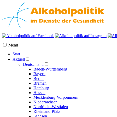
Menü
Start
Aktuell
Deutschland
Baden-Württemberg
Bayern
Berlin
Bremen
Hamburg
Hessen
Mecklenburg-Vorpommern
Niedersachsen
Nordrhein-Westfalen
Rheinland-Pfalz
Sachsen