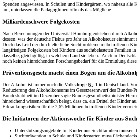
Spenden angewiesen. In Schulen und Kindergärten, wo nahezu alle Ki
tun, unter­lassen die PädagogInnen oftmals das Mögliche.
Milliardenschwere Folgekosten
Nach Berechnungen der Universität Hamburg entstehen durch Alkoholk
dessen, was der deutsche Fiskus pro Jahr an Alkoholsteuer einnimmt 
Doch das Leid der durch elterliche Suchtpro­bleme mitbetroffenen Ki
langfristigen Folgekosten bei Kindern aus suchtbelasteten Familien in
dasselbe, gleichgültig, in welchem Land sie leben. Auch in Deutschla
noch keinen hinreichenden Forschungsbedarf für die Ermittlung diese
Präventionsgesetz macht einen Bogen um die Alkoho
Der Alkohol ist immer noch die Volksdroge
Nr.
1 in Deutschland. Vor
Reduzierung des Alkoholkonsums im Gesetzesentwurf des Bundes-Präv
Bundeskabinett im Dezember sagte Bundes­ge­sund­heitsminister Her
hinreichend wissenschaftlich belegt, dass
ca.
ein Drittel der Kinder au
Erkrankungsrisiken für die 2,65 Millionen betroffenen Kinder vermeid
Die Initiatoren der Aktionswoche für Kinder aus Such
Unterstützungsangebote für Kinder aus Suchtfamilien müssen 
Suchtprävention in Schule und Kindergarten muss flächendecke