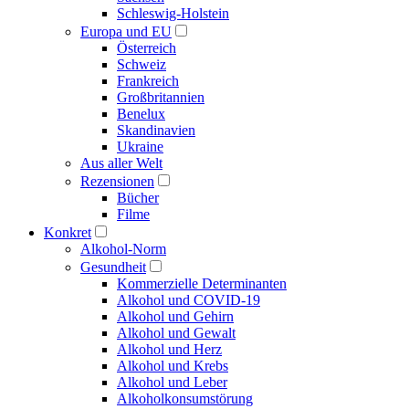
Schleswig-Holstein
Europa und EU
Österreich
Schweiz
Frankreich
Großbritannien
Benelux
Skandinavien
Ukraine
Aus aller Welt
Rezensionen
Bücher
Filme
Konkret
Alkohol-Norm
Gesundheit
Kommerzielle Determinanten
Alkohol und COVID-19
Alkohol und Gehirn
Alkohol und Gewalt
Alkohol und Herz
Alkohol und Krebs
Alkohol und Leber
Alkoholkonsumstörung