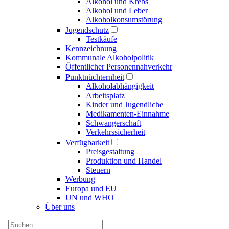
Alkohol und Krebs
Alkohol und Leber
Alkoholkonsumstörung
Jugendschutz
Testkäufe
Kennzeichnung
Kommunale Alkoholpolitik
Öffentlicher Personennahverkehr
Punktnüchternheit
Alkoholabhängigkeit
Arbeitsplatz
Kinder und Jugendliche
Medikamenten-Einnahme
Schwangerschaft
Verkehrssicherheit
Verfügbarkeit
Preisgestaltung
Produktion und Handel
Steuern
Werbung
Europa und EU
UN und WHO
Über uns