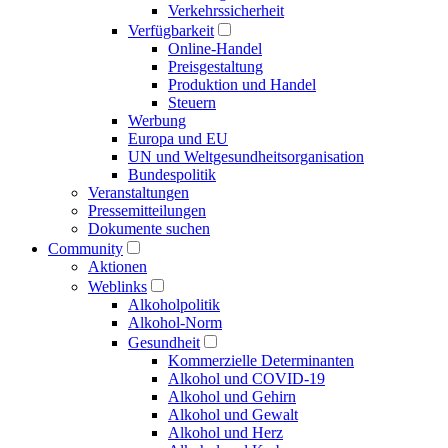
Verkehrs­sicherheit
Verfügbarkeit
Online-Handel
Preisgestaltung
Produktion und Handel
Steuern
Werbung
Europa und EU
UN und Welt­gesundheits­organisation
Bundespolitik
Veranstaltungen
Presse­mitteilungen
Dokumente suchen
Community
Aktionen
Weblinks
Alkoholpolitik
Alkohol-Norm
Gesundheit
Kommerzielle Determinanten
Alkohol und COVID-19
Alkohol und Gehirn
Alkohol und Gewalt
Alkohol und Herz