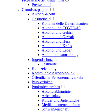
Programme der Guttempler
Presse­artikel
Grundsatzpapiere
Alkohol-Norm
Gesundheit
Kommerzielle Determinanten
Alkohol und COVID-19
Alkohol und Gehirn
Alkohol und Gewalt
Alkohol und Herz
Alkohol und Krebs
Alkohol und Leber
Alkoholkonsumstörung
Jugendschutz
Testkäufe
Kennzeichnung
Kommunale Alkoholpolitik
Öffentlicher Personen­nahverkehr
Passivtrinken
Punkt­nüchternheit
Alkohol­abhängige
Arbeitsplatz
Kinder und Jugendliche
Medikamenten­einnahme
Schwangerschaft