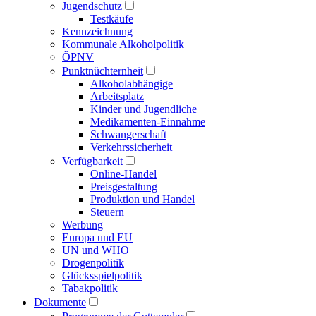
Jugendschutz
Testkäufe
Kennzeichnung
Kommunale Alkoholpolitik
ÖPNV
Punktnüchternheit
Alkoholabhängige
Arbeitsplatz
Kinder und Jugendliche
Medikamenten-Einnahme
Schwangerschaft
Verkehrssicherheit
Verfügbarkeit
Online-Handel
Preisgestaltung
Produktion und Handel
Steuern
Werbung
Europa und EU
UN und WHO
Drogenpolitik
Glücksspielpolitik
Tabakpolitik
Dokumente