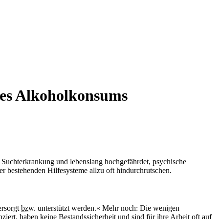
des Alkoholkonsums
e Suchterkrankung und lebenslang hoch­gefährdet, psychische
r bestehenden Hilfesysteme allzu oft hindurchrutschen.
ersorgt
bzw.
unterstützt werden.« Mehr noch: Die wenigen
iert, haben keine Bestandssicherheit und sind für ihre Arbeit oft auf