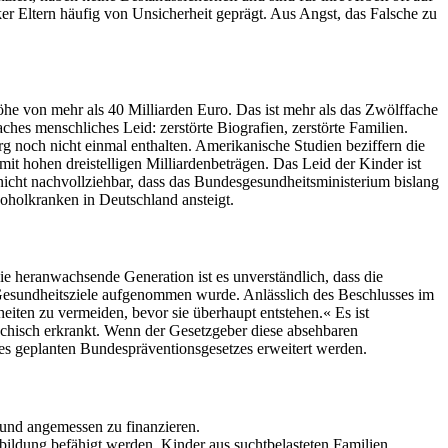
r Eltern häufig von Unsicherheit geprägt. Aus Angst, das Falsche zu
e von mehr als 40 Milliarden Euro. Das ist mehr als das Zwölffache
ches menschliches Leid: zerstörte Biografien, zerstörte Familien.
 noch nicht einmal enthalten. Amerikanische Studien beziffern die
mit hohen dreistelligen Milliardenbeträgen. Das Leid der Kinder ist
nicht nachvollziehbar, dass das Bundesgesundheits­ministerium bislang
koholkranken in Deutschland ansteigt.
 heranwachsende Generation ist es unverständlich, dass die
 Gesundheitsziele aufgenommen wurde. Anlässlich des Beschlusses im
eiten zu vermeiden, bevor sie überhaupt entstehen.« Es ist
psychisch erkrankt. Wenn der Gesetzgeber diese absehbaren
des geplanten Bundespräventionsgesetzes erweitert werden.
und angemessen zu finanzieren.
ildung befähigt werden, Kinder aus suchtbelasteten Familien