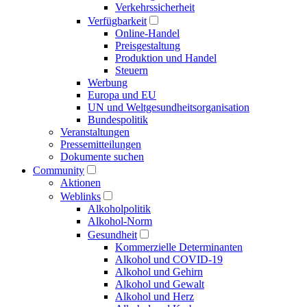
Verkehrs­sicherheit
Verfügbarkeit
Online-Handel
Preisgestaltung
Produktion und Handel
Steuern
Werbung
Europa und EU
UN und Welt­gesundheits­organisation
Bundespolitik
Veranstaltungen
Presse­mitteilungen
Dokumente suchen
Community
Aktionen
Weblinks
Alkoholpolitik
Alkohol-Norm
Gesundheit
Kommerzielle Determinanten
Alkohol und COVID-19
Alkohol und Gehirn
Alkohol und Gewalt
Alkohol und Herz