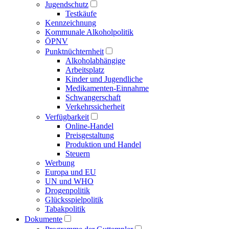
Jugendschutz
Testkäufe
Kennzeichnung
Kommunale Alkoholpolitik
ÖPNV
Punktnüchternheit
Alkoholabhängige
Arbeitsplatz
Kinder und Jugendliche
Medikamenten-Einnahme
Schwangerschaft
Verkehrssicherheit
Verfügbarkeit
Online-Handel
Preisgestaltung
Produktion und Handel
Steuern
Werbung
Europa und EU
UN und WHO
Drogenpolitik
Glücksspielpolitik
Tabakpolitik
Dokumente