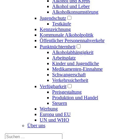
Alkohol und Krebs
Alkohol und Leber
Alkoholkonsumstörung
Jugendschutz
Testkäufe
Kennzeichnung
Kommunale Alkoholpolitik
Öffentlicher Personennahverkehr
Punktnüchternheit
Alkoholabhängigkeit
Arbeitsplatz
Kinder und Jugendliche
Medikamenten-Einnahme
Schwangerschaft
Verkehrssicherheit
Verfügbarkeit
Preisgestaltung
Produktion und Handel
Steuern
Werbung
Europa und EU
UN und WHO
Über uns