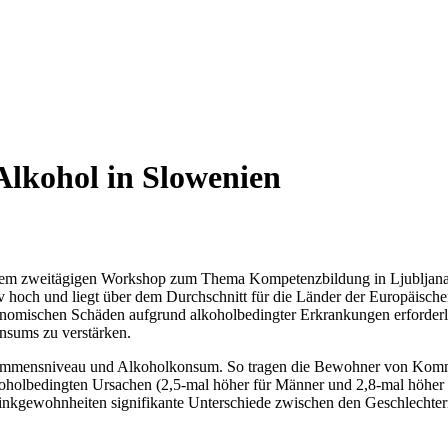
Alkohol in Slowenien
em zweitägigen Workshop zum Thema Kompetenzbildung in Ljubljana t
v hoch und liegt über dem Durchschnitt für die Länder der Europäisch
onomischen Schäden aufgrund alkoholbedingter Erkrankungen erforderlic
nsums zu verstärken.
kommensniveau und Alkoholkonsum. So tragen die Bewohner von Kom
lkoholbedingten Ursachen (2,5-mal höher für Männer und 2,8-mal höher
rinkgewohnheiten signifikante Unterschiede zwischen den Geschlechter