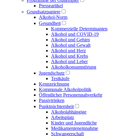
Programme der Guttempler
Presse­artikel
Grundsatzpapiere
Alkohol-Norm
Gesundheit
Kommerzielle Determinanten
Alkohol und COVID-19
Alkohol und Gehirn
Alkohol und Gewalt
Alkohol und Herz
Alkohol und Krebs
Alkohol und Leber
Alkoholkonsumstörung
Jugendschutz
Testkäufe
Kennzeichnung
Kommunale Alkoholpolitik
Öffentlicher Personen­nahverkehr
Passivtrinken
Punkt­nüchternheit
Alkohol­abhängige
Arbeitsplatz
Kinder und Jugendliche
Medikamenten­einnahme
Schwangerschaft