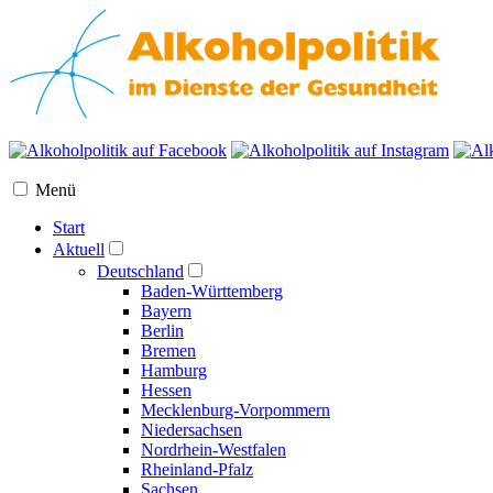
Menü
Start
Aktuell
Deutschland
Baden-Württemberg
Bayern
Berlin
Bremen
Hamburg
Hessen
Mecklenburg-Vorpommern
Niedersachsen
Nordrhein-Westfalen
Rheinland-Pfalz
Sachsen