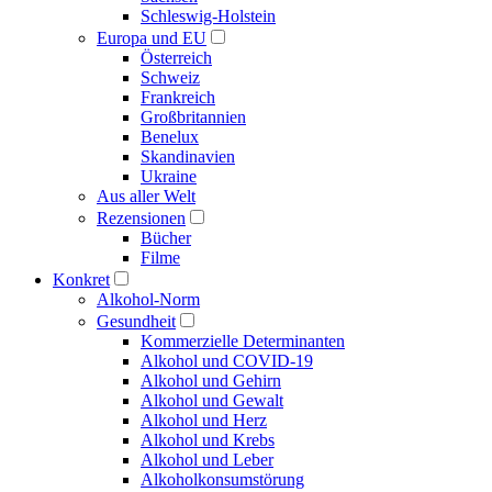
Schleswig-Holstein
Europa und EU
Österreich
Schweiz
Frankreich
Großbritannien
Benelux
Skandinavien
Ukraine
Aus aller Welt
Rezensionen
Bücher
Filme
Konkret
Alkohol-Norm
Gesundheit
Kommerzielle Determinanten
Alkohol und COVID-19
Alkohol und Gehirn
Alkohol und Gewalt
Alkohol und Herz
Alkohol und Krebs
Alkohol und Leber
Alkoholkonsumstörung