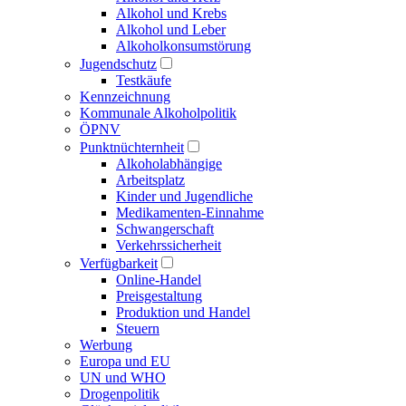
Alkohol und Krebs
Alkohol und Leber
Alkoholkonsumstörung
Jugendschutz
Testkäufe
Kennzeichnung
Kommunale Alkoholpolitik
ÖPNV
Punktnüchternheit
Alkoholabhängige
Arbeitsplatz
Kinder und Jugendliche
Medikamenten-Einnahme
Schwangerschaft
Verkehrssicherheit
Verfügbarkeit
Online-Handel
Preisgestaltung
Produktion und Handel
Steuern
Werbung
Europa und EU
UN und WHO
Drogenpolitik