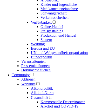
Arbeitsplatz
Kinder und Jugendliche
Medikamenten­einnahme
Schwangerschaft
Verkehrs­sicherheit
Verfügbarkeit
Online-Handel
Preisgestaltung
Produktion und Handel
Steuern
Werbung
Europa und EU
UN und Welt­gesundheits­organisation
Bundespolitik
Veranstaltungen
Presse­mitteilungen
Dokumente suchen
Community
Aktionen
Weblinks
Alkoholpolitik
Alkohol-Norm
Gesundheit
Kommerzielle Determinanten
Alkohol und COVID-19