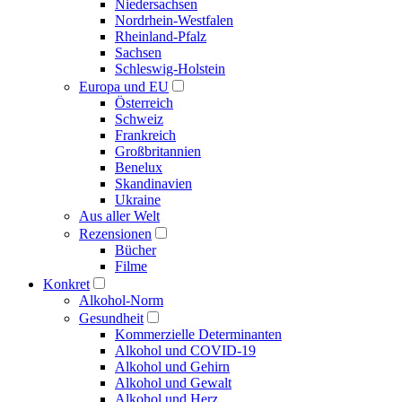
Niedersachsen
Nordrhein-Westfalen
Rheinland-Pfalz
Sachsen
Schleswig-Holstein
Europa und EU
Österreich
Schweiz
Frankreich
Großbritannien
Benelux
Skandinavien
Ukraine
Aus aller Welt
Rezensionen
Bücher
Filme
Konkret
Alkohol-Norm
Gesundheit
Kommerzielle Determinanten
Alkohol und COVID-19
Alkohol und Gehirn
Alkohol und Gewalt
Alkohol und Herz