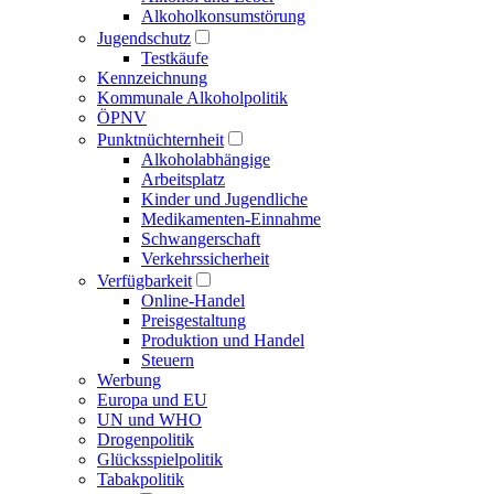
Alkoholkonsumstörung
Jugendschutz
Testkäufe
Kennzeichnung
Kommunale Alkoholpolitik
ÖPNV
Punktnüchternheit
Alkoholabhängige
Arbeitsplatz
Kinder und Jugendliche
Medikamenten-Einnahme
Schwangerschaft
Verkehrssicherheit
Verfügbarkeit
Online-Handel
Preisgestaltung
Produktion und Handel
Steuern
Werbung
Europa und EU
UN und WHO
Drogenpolitik
Glücksspielpolitik
Tabakpolitik