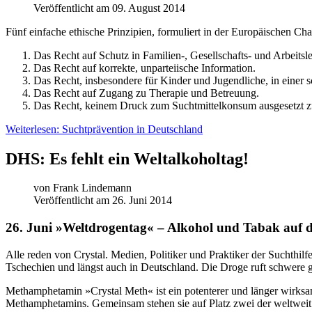
Veröffentlicht am 09. August 2014
F
ünf einfache ethische Prinzipien, formuliert in der Europäischen C
Das Recht auf Schutz in Familien-, Gesellschafts- und Arbeitsl
Das Recht auf korrekte, unparteiische Information.
Das Recht, insbesondere für Kinder und Jugendliche, in eine
Das Recht auf Zugang zu Therapie und Betreuung.
Das Recht, keinem Druck zum Suchtmittelkonsum ausgesetzt zu
Weiterlesen: Suchtprävention in Deutschland
DHS: Es fehlt ein Weltalkoholtag!
von
Frank Lindemann
Veröffentlicht am 26. Juni 2014
26. Juni »Weltdrogentag« – Alkohol und Tabak auf d
A
lle reden von
Crystal
. Medien, Politiker und Praktiker der Suchthilfe
Tschechien und längst auch in Deutschland. Die Droge ruft schwere 
Methamphetamin »
Crystal Meth
« ist ein potenterer und länger wi
Methamphetamins. Gemeinsam stehen sie auf Platz zwei der weltweit 