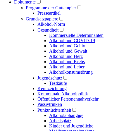
Dokumente
Programme der Guttempler
Presse­artikel
Grundsatzpapiere
Alkohol-Norm
Gesundheit
Kommerzielle Determinanten
Alkohol und COVID-19
Alkohol und Gehirn
Alkohol und Gewalt
Alkohol und Herz
Alkohol und Krebs
Alkohol und Leber
Alkoholkonsumstörung
Jugendschutz
Testkäufe
Kennzeichnung
Kommunale Alkoholpolitik
Öffentlicher Personen­nahverkehr
Passivtrinken
Punkt­nüchternheit
Alkohol­abhängige
Arbeitsplatz
Kinder und Jugendliche