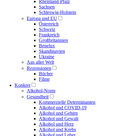
Rheinland-Pfalz
Sachsen
Schleswig-Holstein
Europa und EU
Österreich
Schweiz
Frankreich
Großbritannien
Benelux
Skandinavien
Ukraine
Aus aller Welt
Rezensionen
Bücher
Filme
Konkret
Alkohol-Norm
Gesundheit
Kommerzielle Determinanten
Alkohol und COVID-19
Alkohol und Gehirn
Alkohol und Gewalt
Alkohol und Herz
Alkohol und Krebs
Alkohol und Leber