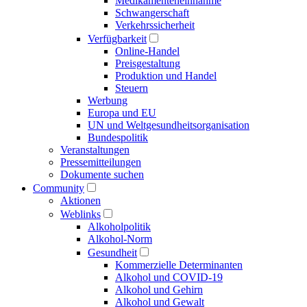
Medikamenten­einnahme
Schwangerschaft
Verkehrs­sicherheit
Verfügbarkeit
Online-Handel
Preisgestaltung
Produktion und Handel
Steuern
Werbung
Europa und EU
UN und Welt­gesundheits­organisation
Bundespolitik
Veranstaltungen
Presse­mitteilungen
Dokumente suchen
Community
Aktionen
Weblinks
Alkoholpolitik
Alkohol-Norm
Gesundheit
Kommerzielle Determinanten
Alkohol und COVID-19
Alkohol und Gehirn
Alkohol und Gewalt