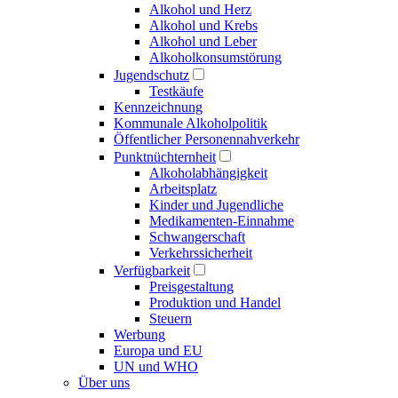
Alkohol und Herz
Alkohol und Krebs
Alkohol und Leber
Alkoholkonsumstörung
Jugendschutz
Testkäufe
Kennzeichnung
Kommunale Alkoholpolitik
Öffentlicher Personennahverkehr
Punktnüchternheit
Alkoholabhängigkeit
Arbeitsplatz
Kinder und Jugendliche
Medikamenten-Einnahme
Schwangerschaft
Verkehrssicherheit
Verfügbarkeit
Preisgestaltung
Produktion und Handel
Steuern
Werbung
Europa und EU
UN und WHO
Über uns