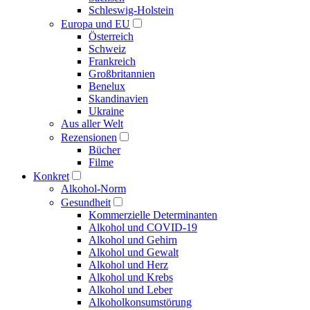
Schleswig-Holstein
Europa und EU
Österreich
Schweiz
Frankreich
Großbritannien
Benelux
Skandinavien
Ukraine
Aus aller Welt
Rezensionen
Bücher
Filme
Konkret
Alkohol-Norm
Gesundheit
Kommerzielle Determinanten
Alkohol und COVID-19
Alkohol und Gehirn
Alkohol und Gewalt
Alkohol und Herz
Alkohol und Krebs
Alkohol und Leber
Alkoholkonsumstörung