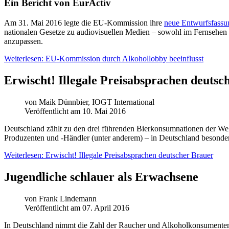
Ein Bericht von EurActiv
A
m 31. Mai 2016 legte die EU-Kommission ihre
neue Entwurfsfassun
nationalen Gesetze zu audiovisuellen Medien – sowohl im Fernsehen al
anzupassen.
Weiterlesen: EU-Kommission durch Alkohollobby beeinflusst
Erwischt! Illegale Preisabsprachen deutsc
von
Maik Dünnbier, IOGT International
Veröffentlicht am 10. Mai 2016
D
eutschland zählt zu den drei führenden Bierkonsumnationen der Welt
Produzenten und ‑Händler (unter anderem) – in Deutschland besonders
Weiterlesen: Erwischt! Illegale Preisabsprachen deutscher Brauer
Jugendliche schlauer als Erwachsene
von
Frank Lindemann
Veröffentlicht am 07. April 2016
In Deutschland nimmt die Zahl der Raucher und Alkoholkonsumenten un