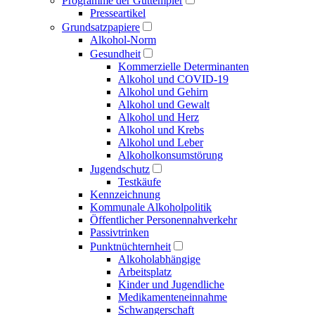
Programme der Guttempler
Presse­artikel
Grundsatzpapiere
Alkohol-Norm
Gesundheit
Kommerzielle Determinanten
Alkohol und COVID-19
Alkohol und Gehirn
Alkohol und Gewalt
Alkohol und Herz
Alkohol und Krebs
Alkohol und Leber
Alkoholkonsumstörung
Jugendschutz
Testkäufe
Kennzeichnung
Kommunale Alkoholpolitik
Öffentlicher Personen­nahverkehr
Passivtrinken
Punkt­nüchternheit
Alkohol­abhängige
Arbeitsplatz
Kinder und Jugendliche
Medikamenten­einnahme
Schwangerschaft