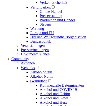
Verkehrs­sicherheit
Verfügbarkeit
Online-Handel
Preisgestaltung
Produktion und Handel
Steuern
Werbung
Europa und EU
UN und Welt­gesundheits­organisation
Bundespolitik
Veranstaltungen
Presse­mitteilungen
Dokumente suchen
Community
Aktionen
Weblinks
Alkoholpolitik
Alkohol-Norm
Gesundheit
Kommerzielle Determinanten
Alkohol und COVID-19
Alkohol und Gehirn
Alkohol und Gewalt
Alkohol und Herz