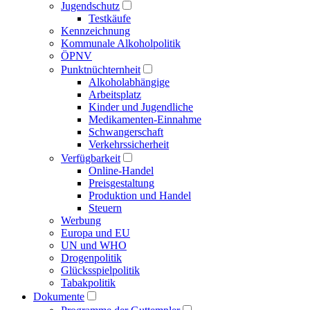
Jugendschutz
Testkäufe
Kennzeichnung
Kommunale Alkoholpolitik
ÖPNV
Punktnüchternheit
Alkoholabhängige
Arbeitsplatz
Kinder und Jugendliche
Medikamenten-Einnahme
Schwangerschaft
Verkehrssicherheit
Verfügbarkeit
Online-Handel
Preisgestaltung
Produktion und Handel
Steuern
Werbung
Europa und EU
UN und WHO
Drogenpolitik
Glücksspielpolitik
Tabakpolitik
Dokumente