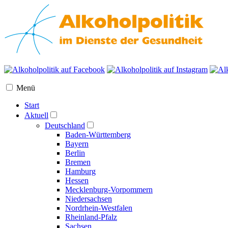
Menü
Start
Aktuell
Deutschland
Baden-Württemberg
Bayern
Berlin
Bremen
Hamburg
Hessen
Mecklenburg-Vorpommern
Niedersachsen
Nordrhein-Westfalen
Rheinland-Pfalz
Sachsen