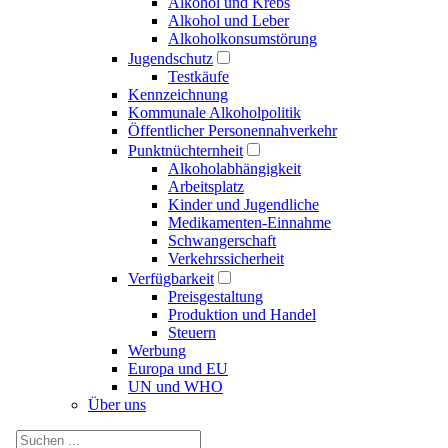
Alkohol und Krebs
Alkohol und Leber
Alkoholkonsumstörung
Jugendschutz
Testkäufe
Kennzeichnung
Kommunale Alkoholpolitik
Öffentlicher Personennahverkehr
Punktnüchternheit
Alkoholabhängigkeit
Arbeitsplatz
Kinder und Jugendliche
Medikamenten-Einnahme
Schwangerschaft
Verkehrssicherheit
Verfügbarkeit
Preisgestaltung
Produktion und Handel
Steuern
Werbung
Europa und EU
UN und WHO
Über uns