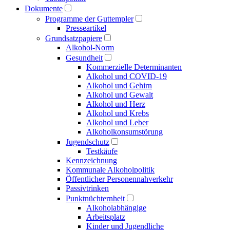
Dokumente
Programme der Guttempler
Presse­artikel
Grundsatzpapiere
Alkohol-Norm
Gesundheit
Kommerzielle Determinanten
Alkohol und COVID-19
Alkohol und Gehirn
Alkohol und Gewalt
Alkohol und Herz
Alkohol und Krebs
Alkohol und Leber
Alkoholkonsumstörung
Jugendschutz
Testkäufe
Kennzeichnung
Kommunale Alkoholpolitik
Öffentlicher Personen­nahverkehr
Passivtrinken
Punkt­nüchternheit
Alkohol­abhängige
Arbeitsplatz
Kinder und Jugendliche