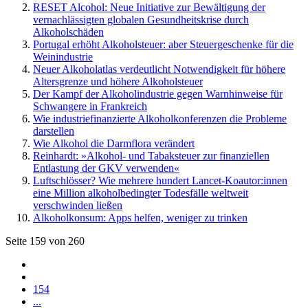
RESET Alcohol: Neue Initiative zur Bewältigung der
vernachlässigten globalen Gesundheitskrise durch
Alkoholschäden
Portugal erhöht Alkoholsteuer: aber Steuergeschenke für die
Weinindustrie
Neuer Alkoholatlas verdeutlicht Notwendigkeit für höhere
Altersgrenze und höhere Alkoholsteuer
Der Kampf der Alkoholindustrie gegen Warnhinweise für
Schwangere in Frankreich
Wie industriefinanzierte Alkoholkonferenzen die Probleme
darstellen
Wie Alkohol die Darmflora verändert
Reinhardt: »Alkohol- und Tabaksteuer zur finanziellen
Entlastung der GKV verwenden«
Luftschlösser? Wie mehrere hundert Lancet-Koautor:innen
eine Million alkoholbedingter Todesfälle weltweit
verschwinden ließen
Alkoholkonsum: Apps helfen, weniger zu trinken
Seite 159 von 260
154
...