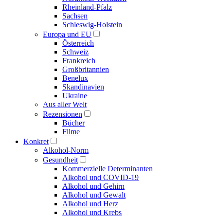
Rheinland-Pfalz
Sachsen
Schleswig-Holstein
Europa und EU
Österreich
Schweiz
Frankreich
Großbritannien
Benelux
Skandinavien
Ukraine
Aus aller Welt
Rezensionen
Bücher
Filme
Konkret
Alkohol-Norm
Gesundheit
Kommerzielle Determinanten
Alkohol und COVID-19
Alkohol und Gehirn
Alkohol und Gewalt
Alkohol und Herz
Alkohol und Krebs