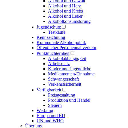
Alkohol und Gewalt
Alkohol und Herz
Alkohol und Krebs
Alkohol und Leber
Alkoholkonsumstörung
Jugendschutz
Testkäufe
Kennzeichnung
Kommunale Alkoholpolitik
Öffentlicher Personennahverkehr
Punktnüchternheit
Alkoholabhängigkeit
Arbeitsplatz
Kinder und Jugendliche
Medikamenten-Einnahme
Schwangerschaft
Verkehrssicherheit
Verfügbarkeit
Preisgestaltung
Produktion und Handel
Steuern
Werbung
Europa und EU
UN und WHO
Über uns