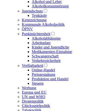
Alkohol und Leber
Alkoholkonsumstörung
Jugendschutz
Testkäufe
Kennzeichnung
Kommunale Alkoholpolitik
ÖPNV
Punktnüchternheit
Alkoholabhängige
Arbeitsplatz
Kinder und Jugendliche
Medikamenten-Einnahme
Schwangerschaft
Verkehrssicherheit
Verfügbarkeit
Online-Handel
Preisgestaltung
Produktion und Handel
Steuern
Werbung
Europa und EU
UN und WHO
Drogenpolitik
Glücksspielpolitik
Tabakpolitik