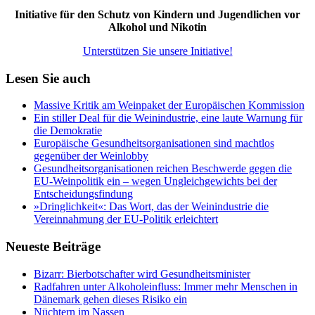
Initiative für den Schutz von Kindern und Jugendlichen vor
Alkohol und Nikotin
Unterstützen Sie unsere Initiative!
Lesen Sie auch
Massive Kritik am Weinpaket der Europäischen Kommission
Ein stiller Deal für die Weinindustrie, eine laute Warnung für
die Demokratie
Europäische Gesundheitsorganisationen sind machtlos
gegenüber der Weinlobby
Gesundheitsorganisationen reichen Beschwerde gegen die
EU-Weinpolitik ein – wegen Ungleichgewichts bei der
Entscheidungsfindung
»Dringlichkeit«: Das Wort, das der Weinindustrie die
Vereinnahmung der EU-Politik erleichtert
Neueste Beiträge
Bizarr: Bierbotschafter wird Gesundheitsminister
Radfahren unter Alkoholeinfluss: Immer mehr Menschen in
Dänemark gehen dieses Risiko ein
Nüchtern im Nassen