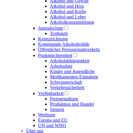
Alkohol und Gewalt
Alkohol und Herz
Alkohol und Krebs
Alkohol und Leber
Alkoholkonsumstörung
Jugendschutz
Testkäufe
Kennzeichnung
Kommunale Alkoholpolitik
Öffentlicher Personennahverkehr
Punktnüchternheit
Alkoholabhängigkeit
Arbeitsplatz
Kinder und Jugendliche
Medikamenten-Einnahme
Schwangerschaft
Verkehrssicherheit
Verfügbarkeit
Preisgestaltung
Produktion und Handel
Steuern
Werbung
Europa und EU
UN und WHO
Über uns