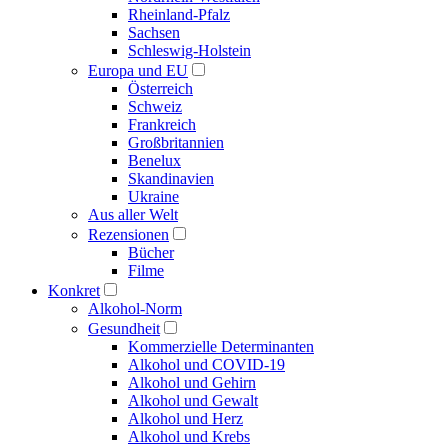
Rheinland-Pfalz
Sachsen
Schleswig-Holstein
Europa und EU
Österreich
Schweiz
Frankreich
Großbritannien
Benelux
Skandinavien
Ukraine
Aus aller Welt
Rezensionen
Bücher
Filme
Konkret
Alkohol-Norm
Gesundheit
Kommerzielle Determinanten
Alkohol und COVID-19
Alkohol und Gehirn
Alkohol und Gewalt
Alkohol und Herz
Alkohol und Krebs