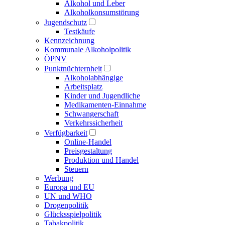
Alkohol und Leber
Alkoholkonsumstörung
Jugendschutz
Testkäufe
Kennzeichnung
Kommunale Alkoholpolitik
ÖPNV
Punktnüchternheit
Alkoholabhängige
Arbeitsplatz
Kinder und Jugendliche
Medikamenten-Einnahme
Schwangerschaft
Verkehrssicherheit
Verfügbarkeit
Online-Handel
Preisgestaltung
Produktion und Handel
Steuern
Werbung
Europa und EU
UN und WHO
Drogenpolitik
Glücksspielpolitik
Tabakpolitik