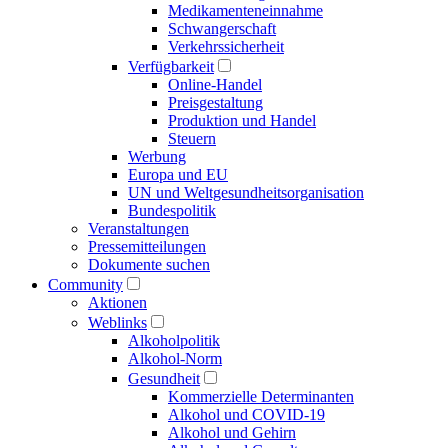
Medikamenten­einnahme
Schwangerschaft
Verkehrs­sicherheit
Verfügbarkeit
Online-Handel
Preisgestaltung
Produktion und Handel
Steuern
Werbung
Europa und EU
UN und Welt­gesundheits­organisation
Bundespolitik
Veranstaltungen
Presse­mitteilungen
Dokumente suchen
Community
Aktionen
Weblinks
Alkoholpolitik
Alkohol-Norm
Gesundheit
Kommerzielle Determinanten
Alkohol und COVID-19
Alkohol und Gehirn