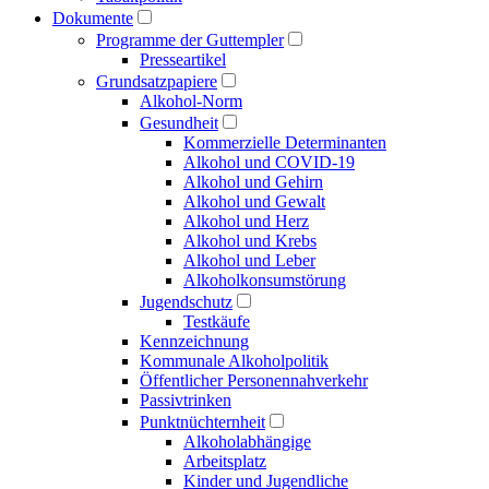
Dokumente
Programme der Guttempler
Presse­artikel
Grundsatzpapiere
Alkohol-Norm
Gesundheit
Kommerzielle Determinanten
Alkohol und COVID-19
Alkohol und Gehirn
Alkohol und Gewalt
Alkohol und Herz
Alkohol und Krebs
Alkohol und Leber
Alkoholkonsumstörung
Jugendschutz
Testkäufe
Kennzeichnung
Kommunale Alkoholpolitik
Öffentlicher Personen­nahverkehr
Passivtrinken
Punkt­nüchternheit
Alkohol­abhängige
Arbeitsplatz
Kinder und Jugendliche