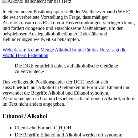
In einem neuen Positionspapier stellt der Weltherzverband (WHF)
die weit verbreitete Vorstellung in Frage, dass mäßiger
Alkoholkonsum das Risiko von Herzerkrankungen verringern kann,
und fordert dringende und entschlossene Maßnahmen, um den
beispiellosen Anstieg alkoholbedingter Todesfälle und
Behinderungen weltweit zu bekämpfen.
Weiterlesen: Keine Menge Alkohol ist gut für das Herz, sagt die
World Heart Federation
Die DGE empfiehlt daher, auf alkoholische Getränke
zu verzichten.«
Das vorliegende Positionspapier der DGE bezieht sich
ausschließlich auf Alkohol in Getränken in Form von Ethanol und
verwendet die Begriffe Alkohol und Ethanol synonym.
Alkoholmengen in Gramm beziehen sich auf reinen Alkohol, sofern
im Text nicht anders angegeben.
Ethanol / Alkohol
Chemische Formel: C
H
OH
₂
₅
Die Begriffe Ethanol und Alkohol werden oft synonym