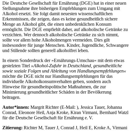
Die Deutsche Gesellschaft für Ernährung (DGE) hat in einer neuen
Stellungnahme ihre bisherigen Empfehlungen zum Umgang mit
Alkohol ersetzt. Sie folgt damit neuesten wissenschaftlichen
Erkenntnissen, die zeigen, dass es keine gesundheitlich sichere
Menge an Alkohol gibt, die einen unbedenklichen Konsum
ermöglicht. Die DGE empfiehlt daher, auf alkoholische Getränke zu
verzichten. Wer dennoch alkoholische Getränke zu sich nimmt,
sollte vor allem hohe Alkoholmengen vermeiden. Dies gilt
insbesondere für junge Menschen. Kinder, Jugendliche, Schwangere
und Stillende sollten generell alkoholfrei leben.
In einem Sonderdruck der »Ernährungs-Umschau« mit dem etwas
gestelzten Titel
»Alkohol-Zufuhr in Deutschland, gesundheitliche
sowie soziale Folgen und Ableitung von Handlungsempfehlungen«
möchte die DGE nicht nur Handlungsempfehlungen für das
individuelle Alkoholkonsumverhalten geben, sondern auch
Hinweise für gesundheitspolitische Maßnahmen, die zur
Minimierung gesundheitlicher Schäden in der Bevölkerung
beitragen.
Autor*innen:
Margrit Richter (E-Mail:
), Jessica Tauer, Johanna
Conrad, Eleonore Heil, Anja Kroke, Kiran Virmani, Bernhard Watzl
für die Deutsche Gesellschaft für Ernährung e. V.
Zitierung:
Richter M, Tauer J, Conrad J, Heil E, Kroke A, Virmani