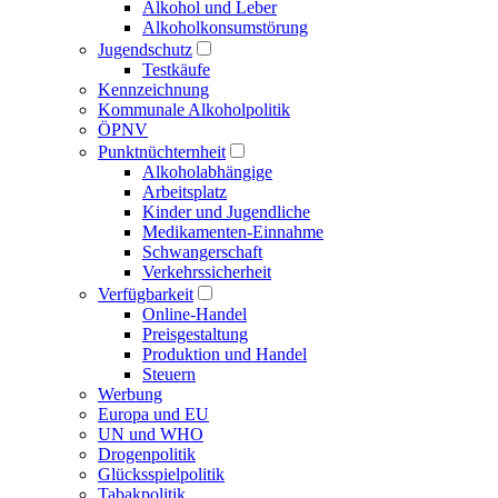
Alkohol und Leber
Alkoholkonsumstörung
Jugendschutz
Testkäufe
Kennzeichnung
Kommunale Alkoholpolitik
ÖPNV
Punktnüchternheit
Alkoholabhängige
Arbeitsplatz
Kinder und Jugendliche
Medikamenten-Einnahme
Schwangerschaft
Verkehrssicherheit
Verfügbarkeit
Online-Handel
Preisgestaltung
Produktion und Handel
Steuern
Werbung
Europa und EU
UN und WHO
Drogenpolitik
Glücksspielpolitik
Tabakpolitik