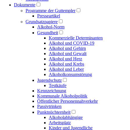
Dokumente
Programme der Guttempler
Presse­artikel
Grundsatzpapiere
Alkohol-Norm
Gesundheit
Kommerzielle Determinanten
Alkohol und COVID-19
Alkohol und Gehirn
Alkohol und Gewalt
Alkohol und Herz
Alkohol und Krebs
Alkohol und Leber
Alkoholkonsumstörung
Jugendschutz
Testkäufe
Kennzeichnung
Kommunale Alkoholpolitik
Öffentlicher Personen­nahverkehr
Passivtrinken
Punkt­nüchternheit
Alkohol­abhängige
Arbeitsplatz
Kinder und Jugendliche