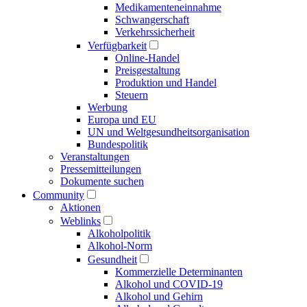
Medikamenten­einnahme
Schwangerschaft
Verkehrs­sicherheit
Verfügbarkeit
Online-Handel
Preisgestaltung
Produktion und Handel
Steuern
Werbung
Europa und EU
UN und Welt­gesundheits­organisation
Bundespolitik
Veranstaltungen
Presse­mitteilungen
Dokumente suchen
Community
Aktionen
Weblinks
Alkoholpolitik
Alkohol-Norm
Gesundheit
Kommerzielle Determinanten
Alkohol und COVID-19
Alkohol und Gehirn