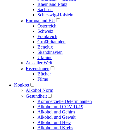
Rheinland-Pfalz
Sachsen
Schleswig-Holstein
Europa und EU
Österreich
Schweiz
Frankreich
Großbritannien
Benelux
Skandinavien
Ukraine
Aus aller Welt
Rezensionen
Bücher
Filme
Konkret
Alkohol-Norm
Gesundheit
Kommerzielle Determinanten
Alkohol und COVID-19
Alkohol und Gehirn
Alkohol und Gewalt
Alkohol und Herz
Alkohol und Krebs