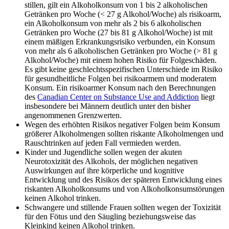
stillen, gilt ein Alkoholkonsum von 1 bis 2 alkoholischen
Getränken pro Woche (< 27 g Alkohol/Woche) als risikoarm,
ein Alkoholkonsum von mehr als 2 bis 6 alkoholischen
Getränken pro Woche (27 bis 81 g Alkohol/Woche) ist mit
einem mäßigen Erkrankungsrisiko verbunden, ein Konsum
von mehr als 6 alkoholischen Getränken pro Woche (> 81 g
Alkohol/Woche) mit einem hohen Risiko für Folgeschäden.
Es gibt keine geschlechtsspezifischen Unterschiede im Risiko
für gesundheitliche Folgen bei risikoarmem und moderatem
Konsum. Ein risikoarmer Konsum nach den Berechnungen
des
Canadian Center on Substance Use and Addiction
liegt
insbesondere bei Männern deutlich unter den bisher
angenommenen Grenzwerten.
Wegen des erhöhten Risikos negativer Folgen beim Konsum
größerer Alkoholmengen sollten riskante Alkoholmengen und
Rauschtrinken auf jeden Fall vermieden werden.
Kinder und Jugendliche sollen wegen der akuten
Neurotoxizität des Alkohols, der möglichen negativen
Auswirkungen auf ihre körperliche und kognitive
Entwicklung und des Risikos der späteren Entwicklung eines
riskanten Alkoholkonsums und von Alkoholkonsumstörungen
keinen Alkohol trinken.
Schwangere und stillende Frauen sollten wegen der Toxizität
für den Fötus und den Säugling beziehungsweise das
Kleinkind keinen Alkohol trinken.