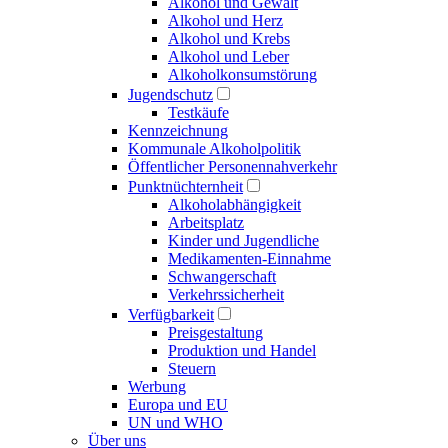
Alkohol und Gewalt
Alkohol und Herz
Alkohol und Krebs
Alkohol und Leber
Alkoholkonsumstörung
Jugendschutz
Testkäufe
Kennzeichnung
Kommunale Alkoholpolitik
Öffentlicher Personennahverkehr
Punktnüchternheit
Alkoholabhängigkeit
Arbeitsplatz
Kinder und Jugendliche
Medikamenten-Einnahme
Schwangerschaft
Verkehrssicherheit
Verfügbarkeit
Preisgestaltung
Produktion und Handel
Steuern
Werbung
Europa und EU
UN und WHO
Über uns