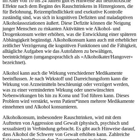
im Alter von 10 bis 24 Jahren gibt es Hinweise auf neurotoxische
Effekte nach dem Beginn des Rauschtrinkens in Hirnregionen, die
für Belohnung, Reizempfindlichkeit und exekutive Kontrolle
zuständig sind, was sich in kognitiven Defiziten und maladaptiven
Alkoholassoziationen äußert. Diese Defizite können die Neigung
junger Menschen zu riskanten Aktivitäten wie Alkohol- und
Drogenkonsum weiter erhöhen, was die Entwicklung einer späteren
Abhängigkeit begünstigt. Alkoholkonsum kann auch mit erheblicher
zeitlicher Verzögerung die kognitiven Funktionen und die Fähigkeit,
alltägliche Aufgaben wie das Autofahren zu bewältigen,
beeinträchtigen (umgangssprachlich als »Alkoholkater/Hangover«
bezeichnet).
Alkohol kann auch die Wirkung verschiedener Medikamente
beeinflussen. Je nach Wirkstoff und Darreichungsform kann die
Wirkung von Arzneimitteln beschleunigt oder verzögert werden,
was zu einer verminderten Wirkung oder unerwünschten
Nebenwirkungen bis hin zu Koma und Tod führen kann. Dieses
Problem wird verstärkt, wenn Patient*innen mehrere Medikamente
einnehmen und Alkohol konsumieren.
Alkoholkonsum, insbesondere Rauschtrinken, wird mit dem
Auftreten von Aggression und Gewalt (physisch, psychisch und
sexualisiert) in Verbindung gebracht. Es gibt auch Hinweise darauf,
dass Alkohol die Schwere von Gewalt erhöhen kann. Zahlreiche
Faktoren beeinflussen den Zusammenhang zwischen