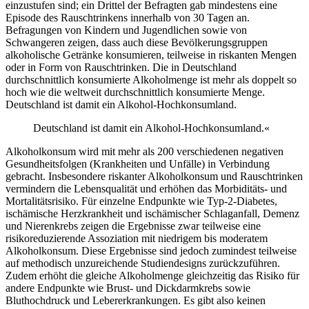
einzustufen sind; ein Drittel der Befragten gab mindestens eine
Episode des Rauschtrinkens innerhalb von 30 Tagen an.
Befragungen von Kindern und Jugendlichen sowie von
Schwangeren zeigen, dass auch diese Bevölkerungsgruppen
alkoholische Getränke konsumieren, teilweise in riskanten Mengen
oder in Form von Rauschtrinken. Die in Deutschland
durchschnittlich konsumierte Alkoholmenge ist mehr als doppelt so
hoch wie die weltweit durchschnittlich konsumierte Menge.
Deutschland ist damit ein Alkohol-Hochkonsumland.
Deutschland ist damit ein Alkohol-Hochkonsumland.«
Alkoholkonsum wird mit mehr als 200 verschiedenen negativen
Gesundheitsfolgen (Krankheiten und Unfälle) in Verbindung
gebracht. Insbesondere riskanter Alkoholkonsum und Rauschtrinken
vermindern die Lebensqualität und erhöhen das Morbiditäts- und
Mortalitätsrisiko. Für einzelne Endpunkte wie Typ-2-Diabetes,
ischämische Herzkrankheit und ischämischer Schlaganfall, Demenz
und Nierenkrebs zeigen die Ergebnisse zwar teilweise eine
risikoreduzierende Assoziation mit niedrigem bis moderatem
Alkoholkonsum. Diese Ergebnisse sind jedoch zumindest teilweise
auf methodisch unzureichende Studiendesigns zurückzuführen.
Zudem erhöht die gleiche Alkoholmenge gleichzeitig das Risiko für
andere Endpunkte wie Brust- und Dickdarmkrebs sowie
Bluthochdruck und Lebererkrankungen. Es gibt also keinen