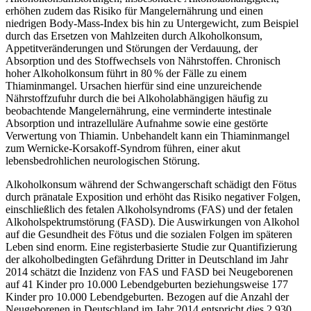
erhöhen zudem das Risiko für Mangelernährung und einen
niedrigen Body-Mass-Index bis hin zu Untergewicht, zum Beispiel
durch das Ersetzen von Mahlzeiten durch Alkoholkonsum,
Appetitveränderungen und Störungen der Verdauung, der
Absorption und des Stoffwechsels von Nährstoffen. Chronisch
hoher Alkoholkonsum führt in 80 % der Fälle zu einem
Thiaminmangel. Ursachen hierfür sind eine unzureichende
Nährstoffzufuhr durch die bei Alkoholabhängigen häufig zu
beobachtende Mangelernährung, eine verminderte intestinale
Absorption und intrazelluläre Aufnahme sowie eine gestörte
Verwertung von Thiamin. Unbehandelt kann ein Thiaminmangel
zum Wernicke-Korsakoff-Syndrom führen, einer akut
lebensbedrohlichen neurologischen Störung.
Alkoholkonsum während der Schwangerschaft schädigt den Fötus
durch pränatale Exposition und erhöht das Risiko negativer Folgen,
einschließlich des fetalen Alkoholsyndroms (FAS) und der fetalen
Alkoholspektrumstörung (FASD). Die Auswirkungen von Alkohol
auf die Gesundheit des Fötus und die sozialen Folgen im späteren
Leben sind enorm. Eine registerbasierte Studie zur Quantifizierung
der alkoholbedingten Gefährdung Dritter in Deutschland im Jahr
2014 schätzt die Inzidenz von FAS und FASD bei Neugeborenen
auf 41 Kinder pro 10.000 Lebendgeburten beziehungsweise 177
Kinder pro 10.000 Lebendgeburten. Bezogen auf die Anzahl der
Neugeborenen in Deutschland im Jahr 2014 entspricht dies 2.930