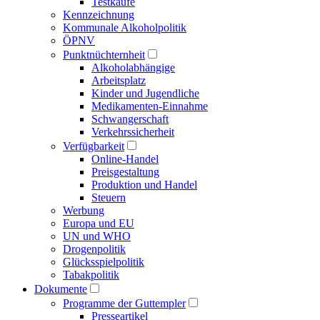
Testkäufe
Kennzeichnung
Kommunale Alkoholpolitik
ÖPNV
Punktnüchternheit
Alkoholabhängige
Arbeitsplatz
Kinder und Jugendliche
Medikamenten-Einnahme
Schwangerschaft
Verkehrssicherheit
Verfügbarkeit
Online-Handel
Preisgestaltung
Produktion und Handel
Steuern
Werbung
Europa und EU
UN und WHO
Drogenpolitik
Glücksspielpolitik
Tabakpolitik
Dokumente
Programme der Guttempler
Presse­artikel