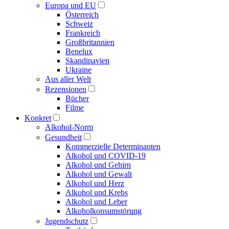
Europa und EU
Österreich
Schweiz
Frankreich
Großbritannien
Benelux
Skandinavien
Ukraine
Aus aller Welt
Rezensionen
Bücher
Filme
Konkret
Alkohol-Norm
Gesundheit
Kommerzielle Determinanten
Alkohol und COVID-19
Alkohol und Gehirn
Alkohol und Gewalt
Alkohol und Herz
Alkohol und Krebs
Alkohol und Leber
Alkoholkonsumstörung
Jugendschutz