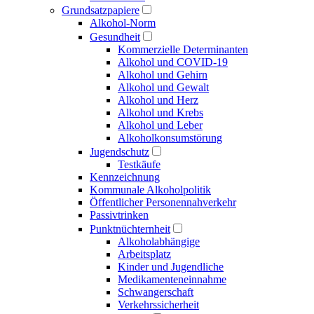
Grundsatzpapiere
Alkohol-Norm
Gesundheit
Kommerzielle Determinanten
Alkohol und COVID-19
Alkohol und Gehirn
Alkohol und Gewalt
Alkohol und Herz
Alkohol und Krebs
Alkohol und Leber
Alkoholkonsumstörung
Jugendschutz
Testkäufe
Kennzeichnung
Kommunale Alkoholpolitik
Öffentlicher Personen­nahverkehr
Passivtrinken
Punkt­nüchternheit
Alkohol­abhängige
Arbeitsplatz
Kinder und Jugendliche
Medikamenten­einnahme
Schwangerschaft
Verkehrs­sicherheit