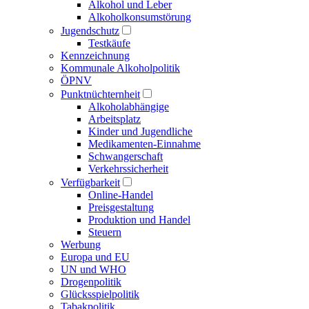
Alkohol und Leber
Alkoholkonsumstörung
Jugendschutz
Testkäufe
Kennzeichnung
Kommunale Alkoholpolitik
ÖPNV
Punktnüchternheit
Alkoholabhängige
Arbeitsplatz
Kinder und Jugendliche
Medikamenten-Einnahme
Schwangerschaft
Verkehrssicherheit
Verfügbarkeit
Online-Handel
Preisgestaltung
Produktion und Handel
Steuern
Werbung
Europa und EU
UN und WHO
Drogenpolitik
Glücksspielpolitik
Tabakpolitik