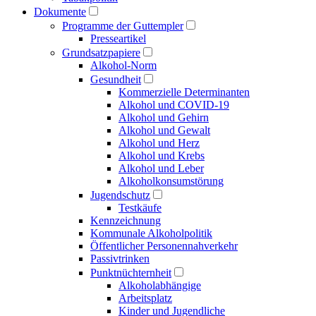
Dokumente
Programme der Guttempler
Presse­artikel
Grundsatzpapiere
Alkohol-Norm
Gesundheit
Kommerzielle Determinanten
Alkohol und COVID-19
Alkohol und Gehirn
Alkohol und Gewalt
Alkohol und Herz
Alkohol und Krebs
Alkohol und Leber
Alkoholkonsumstörung
Jugendschutz
Testkäufe
Kennzeichnung
Kommunale Alkoholpolitik
Öffentlicher Personen­nahverkehr
Passivtrinken
Punkt­nüchternheit
Alkohol­abhängige
Arbeitsplatz
Kinder und Jugendliche