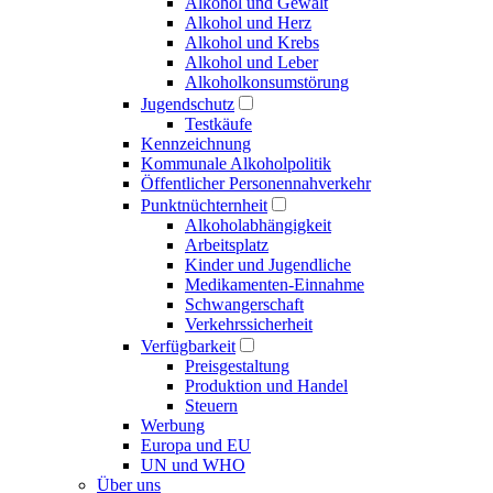
Alkohol und Gewalt
Alkohol und Herz
Alkohol und Krebs
Alkohol und Leber
Alkoholkonsumstörung
Jugendschutz
Testkäufe
Kennzeichnung
Kommunale Alkoholpolitik
Öffentlicher Personennahverkehr
Punktnüchternheit
Alkoholabhängigkeit
Arbeitsplatz
Kinder und Jugendliche
Medikamenten-Einnahme
Schwangerschaft
Verkehrssicherheit
Verfügbarkeit
Preisgestaltung
Produktion und Handel
Steuern
Werbung
Europa und EU
UN und WHO
Über uns