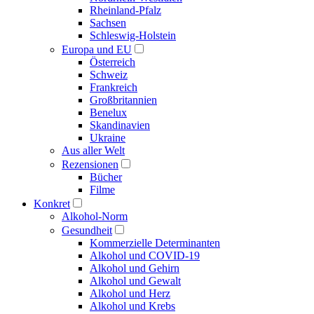
Rheinland-Pfalz
Sachsen
Schleswig-Holstein
Europa und EU
Österreich
Schweiz
Frankreich
Großbritannien
Benelux
Skandinavien
Ukraine
Aus aller Welt
Rezensionen
Bücher
Filme
Konkret
Alkohol-Norm
Gesundheit
Kommerzielle Determinanten
Alkohol und COVID-19
Alkohol und Gehirn
Alkohol und Gewalt
Alkohol und Herz
Alkohol und Krebs