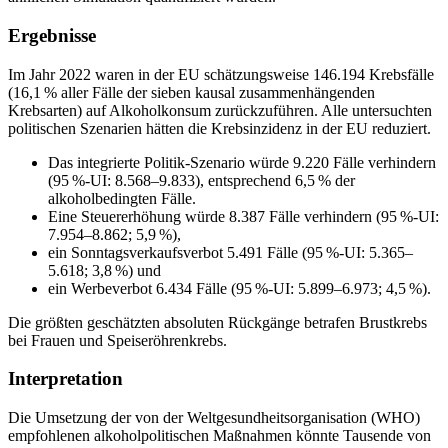
Ergebnisse
Im Jahr 2022 waren in der EU schätzungsweise 146.194 Krebsfälle
(16,1 % aller Fälle der sieben kausal zusammenhängenden
Krebsarten) auf Alkoholkonsum zurückzuführen. Alle untersuchten
politischen Szenarien hätten die Krebsinzidenz in der EU reduziert.
Das integrierte Politik-Szenario würde 9.220 Fälle verhindern
(95 %-UI: 8.568–9.833), entsprechend 6,5 % der
alkoholbedingten Fälle.
Eine Steuererhöhung würde 8.387 Fälle verhindern (95 %-UI:
7.954–8.862; 5,9 %),
ein Sonntagsverkaufsverbot 5.491 Fälle (95 %-UI: 5.365–
5.618; 3,8 %) und
ein Werbeverbot 6.434 Fälle (95 %-UI: 5.899–6.973; 4,5 %).
Die größten geschätzten absoluten Rückgänge betrafen Brustkrebs
bei Frauen und Speiseröhrenkrebs.
Interpretation
Die Umsetzung der von der Weltgesundheitsorganisation (WHO)
empfohlenen alkoholpolitischen Maßnahmen könnte Tausende von