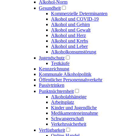
Alkohol-Norm
Gesundheit
Kommerzielle Determinanten
Alkohol und COVID-19
Alkohol und Gehirn
Alkohol und Gewalt
Alkohol und Herz
Alkohol und Krebs
Alkohol und Leber
Alkoholkonsumstörung
Jugendschutz
Testkäufe
Kennzeichnung
Kommunale Alkoholpolitik
Öffentlicher Personen­nahverkehr
Passivtrinken
Punkt­nüchternheit
Alkohol­abhängige
Arbeitsplatz
Kinder und Jugendliche
Medikamenten­einnahme
Schwangerschaft
Verkehrs­sicherheit
Verfügbarkeit
Online-Handel