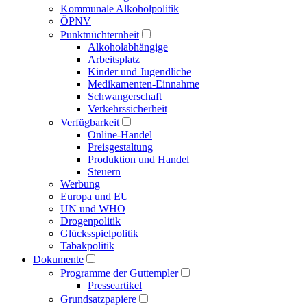
Kommunale Alkoholpolitik
ÖPNV
Punktnüchternheit
Alkoholabhängige
Arbeitsplatz
Kinder und Jugendliche
Medikamenten-Einnahme
Schwangerschaft
Verkehrssicherheit
Verfügbarkeit
Online-Handel
Preisgestaltung
Produktion und Handel
Steuern
Werbung
Europa und EU
UN und WHO
Drogenpolitik
Glücksspielpolitik
Tabakpolitik
Dokumente
Programme der Guttempler
Presse­artikel
Grundsatzpapiere