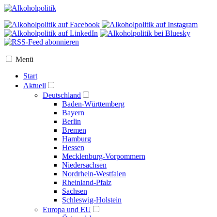
Menü
Start
Aktuell
Deutschland
Baden-Württemberg
Bayern
Berlin
Bremen
Hamburg
Hessen
Mecklenburg-Vorpommern
Niedersachsen
Nordrhein-Westfalen
Rheinland-Pfalz
Sachsen
Schleswig-Holstein
Europa und EU