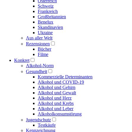
Österreich
Schweiz
Frankreich
Großbritannien
Benelux
Skandinavien
Ukraine
Aus aller Welt
Rezensionen
Bücher
Filme
Konkret
Alkohol-Norm
Gesundheit
Kommerzielle Determinanten
Alkohol und COVID-19
Alkohol und Gehirn
Alkohol und Gewalt
Alkohol und Herz
Alkohol und Krebs
Alkohol und Leber
Alkoholkonsumstörung
Jugendschutz
Testkäufe
Kennzeichnung