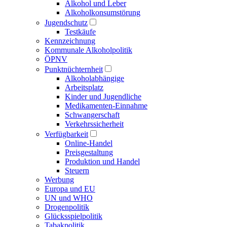
Alkohol und Leber
Alkoholkonsumstörung
Jugendschutz
Testkäufe
Kennzeichnung
Kommunale Alkoholpolitik
ÖPNV
Punktnüchternheit
Alkoholabhängige
Arbeitsplatz
Kinder und Jugendliche
Medikamenten-Einnahme
Schwangerschaft
Verkehrssicherheit
Verfügbarkeit
Online-Handel
Preisgestaltung
Produktion und Handel
Steuern
Werbung
Europa und EU
UN und WHO
Drogenpolitik
Glücksspielpolitik
Tabakpolitik