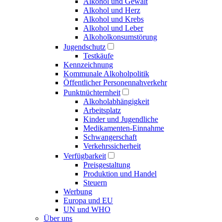
Alkohol und Gewalt
Alkohol und Herz
Alkohol und Krebs
Alkohol und Leber
Alkoholkonsumstörung
Jugendschutz
Testkäufe
Kennzeichnung
Kommunale Alkoholpolitik
Öffentlicher Personennahverkehr
Punktnüchternheit
Alkoholabhängigkeit
Arbeitsplatz
Kinder und Jugendliche
Medikamenten-Einnahme
Schwangerschaft
Verkehrssicherheit
Verfügbarkeit
Preisgestaltung
Produktion und Handel
Steuern
Werbung
Europa und EU
UN und WHO
Über uns