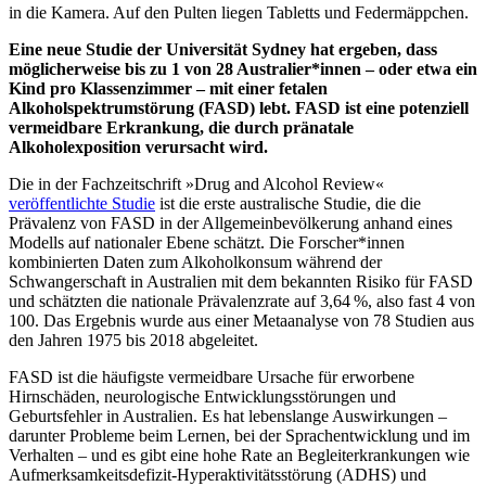
Eine neue Studie der Universität Sydney hat ergeben, dass
möglicherweise bis zu 1 von 28 Australier*innen – oder etwa ein
Kind pro Klassenzimmer – mit einer fetalen
Alkoholspektrumstörung (FASD) lebt. FASD ist eine potenziell
vermeidbare Erkrankung, die durch pränatale
Alkoholexposition verursacht wird.
Die in der Fachzeitschrift »Drug and Alcohol Review«
veröffentlichte Studie
ist die erste australische Studie, die die
Prävalenz von FASD in der Allgemeinbevölkerung anhand eines
Modells auf nationaler Ebene schätzt. Die Forscher*innen
kombinierten Daten zum Alkoholkonsum während der
Schwangerschaft in Australien mit dem bekannten Risiko für FASD
und schätzten die nationale Prävalenzrate auf 3,64 %, also fast 4 von
100. Das Ergebnis wurde aus einer Metaanalyse von 78 Studien aus
den Jahren 1975 bis 2018 abgeleitet.
FASD ist die häufigste vermeidbare Ursache für erworbene
Hirnschäden, neurologische Entwicklungsstörungen und
Geburtsfehler in Australien. Es hat lebenslange Auswirkungen –
darunter Probleme beim Lernen, bei der Sprachentwicklung und im
Verhalten – und es gibt eine hohe Rate an Begleiterkrankungen wie
Aufmerksamkeitsdefizit-Hyperaktivitätsstörung (ADHS) und