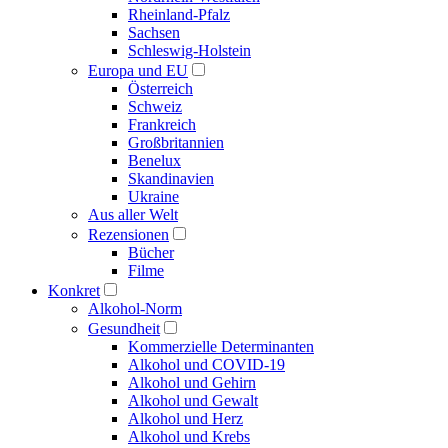
Rheinland-Pfalz
Sachsen
Schleswig-Holstein
Europa und EU
Österreich
Schweiz
Frankreich
Großbritannien
Benelux
Skandinavien
Ukraine
Aus aller Welt
Rezensionen
Bücher
Filme
Konkret
Alkohol-Norm
Gesundheit
Kommerzielle Determinanten
Alkohol und COVID-19
Alkohol und Gehirn
Alkohol und Gewalt
Alkohol und Herz
Alkohol und Krebs