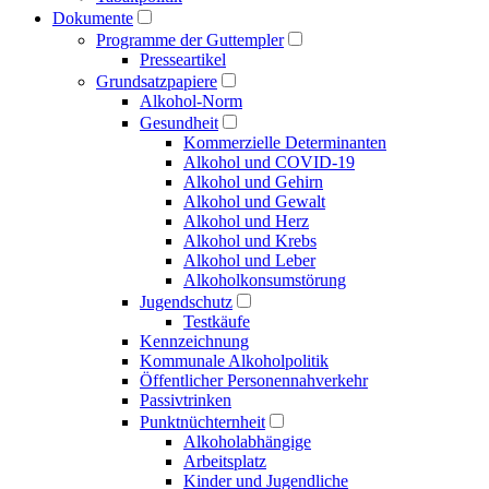
Dokumente
Programme der Guttempler
Presse­artikel
Grundsatzpapiere
Alkohol-Norm
Gesundheit
Kommerzielle Determinanten
Alkohol und COVID-19
Alkohol und Gehirn
Alkohol und Gewalt
Alkohol und Herz
Alkohol und Krebs
Alkohol und Leber
Alkoholkonsumstörung
Jugendschutz
Testkäufe
Kennzeichnung
Kommunale Alkoholpolitik
Öffentlicher Personen­nahverkehr
Passivtrinken
Punkt­nüchternheit
Alkohol­abhängige
Arbeitsplatz
Kinder und Jugendliche