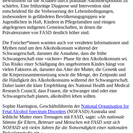
Bewusstsein für die Schäden durch pränatale Alkoholexposition zu
schärfen. Eine frühzeitige Diagnose und Intervention sind
entscheidend für die Verbesserung der Lebensbedingungen,
insbesondere in gefährdeten Bevölkerungsgruppen wie
Jugendlichen in Haft, Kindern in Pflegefamilien und einigen
abgelegenen indigenen Gemeinschaften, in denen die
Prävalenzraten von FASD deutlich höher sind.
Die Forscher*innen warnten auch vor veralteten Informationen und
Mythen rund um den Alkoholkonsum während der
Schwangerschaft, darunter die Annahme, dass die frühe
Schwangerschaft eine »sichere« Phase für den Alkoholkonsum sei.
Das Risiko einer Schädigung des ungeborenen Kindes hängt von
vielen Faktoren ab, darunter das Alter der Mutter, die Genetik und
die Körperzusammensetzung sowie die Menge, der Zeitpunkt und
die Häufigkeit des Alkoholkonsums während der Schwangerschaft.
Daher lautet die klare Empfehlung des National Health and Medical
Research Council, dass Frauen, die schwanger sind oder eine
Schwangerschaft planen, alkoholfrei leben sollten.
Sophie Harrington, Geschäftsführerin der
National Organisation for
Fetal Alcohol Spectrum Disorders
(NOFASD) Australia und
leibliche Mutter eines Teenagers mit FASD, sagte:
»Als nationale
Stimme für Eltern, Betreuer und Menschen mit FASD setzt sich
NOFASD seit vielen Jahren für die Notwendigkeit einer nationalen
Prävalenzstudie ein.«