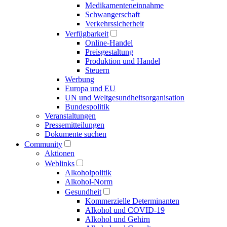
Medikamenten­einnahme
Schwangerschaft
Verkehrs­sicherheit
Verfügbarkeit
Online-Handel
Preisgestaltung
Produktion und Handel
Steuern
Werbung
Europa und EU
UN und Welt­gesundheits­organisation
Bundespolitik
Veranstaltungen
Presse­mitteilungen
Dokumente suchen
Community
Aktionen
Weblinks
Alkoholpolitik
Alkohol-Norm
Gesundheit
Kommerzielle Determinanten
Alkohol und COVID-19
Alkohol und Gehirn