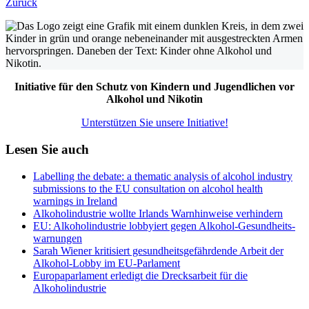
Zurück
Initiative für den Schutz von Kindern und Jugendlichen vor
Alkohol und Nikotin
Unterstützen Sie unsere Initiative!
Lesen Sie auch
Labelling the debate: a thematic analysis of alcohol industry
submissions to the EU consultation on alcohol health
warnings in Ireland
Alkoholindustrie wollte Irlands Warnhinweise verhindern
EU: Alkoholindustrie lobbyiert gegen Alkohol-Gesund­heits­
warnungen
Sarah Wiener kritisiert gesundheitsgefährdende Arbeit der
Alkohol-Lobby im EU-Parlament
Europaparlament erledigt die Drecksarbeit für die
Alkoholindustrie