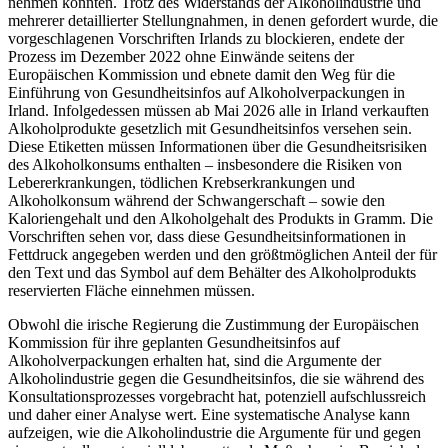
nehmen konnten. Trotz des Widerstands der Alkoholindustrie und
mehrerer detaillierter Stellungnahmen, in denen gefordert wurde, die
vorgeschlagenen Vorschriften Irlands zu blockieren, endete der
Prozess im Dezember 2022 ohne Einwände seitens der
Europäischen Kommission und ebnete damit den Weg für die
Einführung von Gesundheitsinfos auf Alkoholverpackungen in
Irland. Infolgedessen müssen ab Mai 2026 alle in Irland verkauften
Alkoholprodukte gesetzlich mit Gesundheitsinfos versehen sein.
Diese Etiketten müssen Informationen über die Gesundheitsrisiken
des Alkoholkonsums enthalten – insbesondere die Risiken von
Lebererkrankungen, tödlichen Krebserkrankungen und
Alkoholkonsum während der Schwangerschaft – sowie den
Kaloriengehalt und den Alkoholgehalt des Produkts in Gramm. Die
Vorschriften sehen vor, dass diese Gesundheitsinformationen in
Fettdruck angegeben werden und den größtmöglichen Anteil der für
den Text und das Symbol auf dem Behälter des Alkoholprodukts
reservierten Fläche einnehmen müssen.
Obwohl die irische Regierung die Zustimmung der Europäischen
Kommission für ihre geplanten Gesundheitsinfos auf
Alkoholverpackungen erhalten hat, sind die Argumente der
Alkoholindustrie gegen die Gesundheitsinfos, die sie während des
Konsultationsprozesses vorgebracht hat, potenziell aufschlussreich
und daher einer Analyse wert. Eine systematische Analyse kann
aufzeigen, wie die Alkoholindustrie die Argumente für und gegen