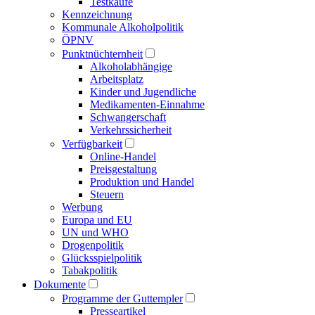
Testkäufe
Kennzeichnung
Kommunale Alkoholpolitik
ÖPNV
Punktnüchternheit
Alkoholabhängige
Arbeitsplatz
Kinder und Jugendliche
Medikamenten-Einnahme
Schwangerschaft
Verkehrssicherheit
Verfügbarkeit
Online-Handel
Preisgestaltung
Produktion und Handel
Steuern
Werbung
Europa und EU
UN und WHO
Drogenpolitik
Glücksspielpolitik
Tabakpolitik
Dokumente
Programme der Guttempler
Presse­artikel