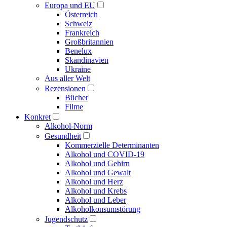
Europa und EU
Österreich
Schweiz
Frankreich
Großbritannien
Benelux
Skandinavien
Ukraine
Aus aller Welt
Rezensionen
Bücher
Filme
Konkret
Alkohol-Norm
Gesundheit
Kommerzielle Determinanten
Alkohol und COVID-19
Alkohol und Gehirn
Alkohol und Gewalt
Alkohol und Herz
Alkohol und Krebs
Alkohol und Leber
Alkoholkonsumstörung
Jugendschutz