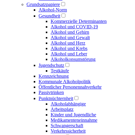
Grundsatzpapiere
Alkohol-Norm
Gesundheit
Kommerzielle Determinanten
Alkohol und COVID-19
Alkohol und Gehirn
Alkohol und Gewalt
Alkohol und Herz
Alkohol und Krebs
Alkohol und Leber
Alkoholkonsumstörung
Jugendschutz
Testkäufe
Kennzeichnung
Kommunale Alkoholpolitik
Öffentlicher Personen­nahverkehr
Passivtrinken
Punkt­nüchternheit
Alkohol­abhängige
Arbeitsplatz
Kinder und Jugendliche
Medikamenten­einnahme
Schwangerschaft
Verkehrs­sicherheit