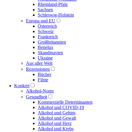
Rheinland-Pfalz
Sachsen
Schleswig-Holstein
Europa und EU
Österreich
Schweiz
Frankreich
Großbritannien
Benelux
Skandinavien
Ukraine
Aus aller Welt
Rezensionen
Bücher
Filme
Konkret
Alkohol-Norm
Gesundheit
Kommerzielle Determinanten
Alkohol und COVID-19
Alkohol und Gehirn
Alkohol und Gewalt
Alkohol und Herz
Alkohol und Krebs