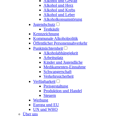
Alkohol und Gewalt
Alkohol und Herz
Alkohol und Krebs
Alkohol und Leber
Alkoholkonsumstörung
Jugendschutz
Testkäufe
Kennzeichnung
Kommunale Alkoholpolitik
Öffentlicher Personennahverkehr
Punktnüchternheit
Alkoholabhängigkeit
Arbeitsplatz
Kinder und Jugendliche
Medikamenten-Einnahme
Schwangerschaft
Verkehrssicherheit
Verfügbarkeit
Preisgestaltung
Produktion und Handel
Steuern
Werbung
Europa und EU
UN und WHO
Über uns