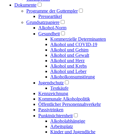
Dokumente
Programme der Guttempler
Presse­artikel
Grundsatzpapiere
Alkohol-Norm
Gesundheit
Kommerzielle Determinanten
Alkohol und COVID-19
Alkohol und Gehirn
Alkohol und Gewalt
Alkohol und Herz
Alkohol und Krebs
Alkohol und Leber
Alkoholkonsumstörung
Jugendschutz
Testkäufe
Kennzeichnung
Kommunale Alkoholpolitik
Öffentlicher Personen­nahverkehr
Passivtrinken
Punkt­nüchternheit
Alkohol­abhängige
Arbeitsplatz
Kinder und Jugendliche