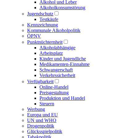
Alkohol und Leber
Alkoholkonsumstörung
Jugendschutz
Testkäufe
Kennzeichnung
Kommunale Alkoholpolitik
ÖPNV
Punktnüchternheit
Alkoholabhängige
Arbeitsplatz
Kinder und Jugendliche
Medikamenten-Einnahme
Schwangerschaft
Verkehrssicherheit
Verfügbarkeit
Online-Handel
Preisgestaltung
Produktion und Handel
Steuern
Werbung
Europa und EU
UN und WHO
Drogenpolitik
Glücksspielpolitik
Tabakpolitik