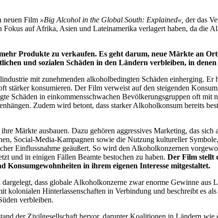
en neuen Film
»Big Alcohol in the Global South: Explained«,
der das Ve
 Fokus auf Afrika, Asien und Lateinamerika verlagert haben, da die A
m, mehr Produkte zu verkaufen. Es geht darum, neue Märkte an O
lichen und sozialen Schäden in den Ländern verbleiben, in denen 
oholindustrie mit zunehmenden alkoholbedingten Schäden einherging. Er 
 oft stärker konsumieren. Der Film verweist auf den steigenden Konsu
ingte Schäden in einkommensschwachen Bevölkerungsgruppen oft mit nic
nhängen. Zudem wird betont, dass starker Alkoholkonsum bereits best
ihre Märkte ausbauen. Dazu gehören aggressives Marketing, das sich a
nen, Social-Media-Kampagnen sowie die Nutzung kultureller Symbole, 
ischer Einflussnahme geäußert. So wird den Alkoholkonzernen vorgewor
setzt und in einigen Fällen Beamte bestochen zu haben.
Der Film stellt
und Konsumgewohnheiten in ihrem eigenen Interesse mitgestaltet.
ird dargelegt, dass globale Alkoholkonzerne zwar enorme Gewinne aus 
 mit kolonialen Hinterlassenschaften in Verbindung und beschreibt es 
Süden verbleiben.
tand der Zivilgesellschaft hervor, darunter Koalitionen in Ländern wie 