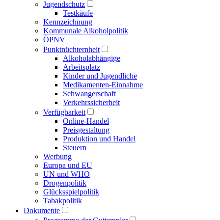
Jugendschutz
Testkäufe
Kennzeichnung
Kommunale Alkoholpolitik
ÖPNV
Punktnüchternheit
Alkoholabhängige
Arbeitsplatz
Kinder und Jugendliche
Medikamenten-Einnahme
Schwangerschaft
Verkehrssicherheit
Verfügbarkeit
Online-Handel
Preisgestaltung
Produktion und Handel
Steuern
Werbung
Europa und EU
UN und WHO
Drogenpolitik
Glücksspielpolitik
Tabakpolitik
Dokumente