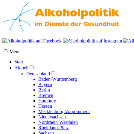
Menü
Start
Aktuell
Deutschland
Baden-Württemberg
Bayern
Berlin
Bremen
Hamburg
Hessen
Mecklenburg-Vorpommern
Niedersachsen
Nordrhein-Westfalen
Rheinland-Pfalz
Sachsen