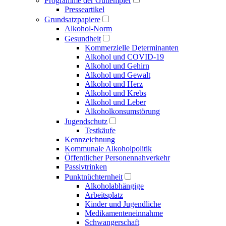
Programme der Guttempler
Presse­artikel
Grundsatzpapiere
Alkohol-Norm
Gesundheit
Kommerzielle Determinanten
Alkohol und COVID-19
Alkohol und Gehirn
Alkohol und Gewalt
Alkohol und Herz
Alkohol und Krebs
Alkohol und Leber
Alkoholkonsumstörung
Jugendschutz
Testkäufe
Kennzeichnung
Kommunale Alkoholpolitik
Öffentlicher Personen­nahverkehr
Passivtrinken
Punkt­nüchternheit
Alkohol­abhängige
Arbeitsplatz
Kinder und Jugendliche
Medikamenten­einnahme
Schwangerschaft