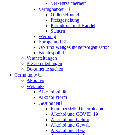
Verkehrs­sicherheit
Verfügbarkeit
Online-Handel
Preisgestaltung
Produktion und Handel
Steuern
Werbung
Europa und EU
UN und Welt­gesundheits­organisation
Bundespolitik
Veranstaltungen
Presse­mitteilungen
Dokumente suchen
Community
Aktionen
Weblinks
Alkoholpolitik
Alkohol-Norm
Gesundheit
Kommerzielle Determinanten
Alkohol und COVID-19
Alkohol und Gehirn
Alkohol und Gewalt
Alkohol und Herz