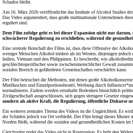
Schaden bleibt.
Am 16. März 2026 veröffentlichte das Institute of Alcohol Studies d
Das Video argumentiert, dass große multinationale Unternehmen ihren
reguliert sind.
Dem Film zufolge geht es bei dieser Expansion nicht nur daru
schwächerer Regulierung zu erschließen, während die gesundheit
Eine zentrale Botschaft des Films ist, dass diese Offensive der Alk
weniger Menschen Alkohol trinken als im Westen, diejenigen jedoch
Indien, Vietnam und den Philippinen. Er beschreibt, wie alkoholbed
geschlechtsspezifischer sowie zwischenmenschlicher Gewalt zusamme
sozialen Bereich in gefährdeten Gemeinschaften verschärfen kann.
Der Film beleuchtet die Methoden, mit denen große Alkoholkonzerne 
Miniflaschen und Einzelportionsbeutel, Werbung durch Influencer*in
normalisieren. Zudem werden ernsthafte Bedenken hinsichtlich polit
Zivilgesellschaft ausgeschlossen, sich gegen strengere Gesetze einge
sondern als aktive Kraft, die Regulierung, öffentliche Diskurse 
Ein weiteres zentrales Thema des Videos ist die Ungleichheit. Es w
der Schäden jedoch vor Ort verbleibt. Der Film bringt dieses Muster
Norden fließt, während die sozialen und gesundheitlichen Kosten im 
Gleichzeitig endet das Video nicht in Resignation. Es hebt den Widers