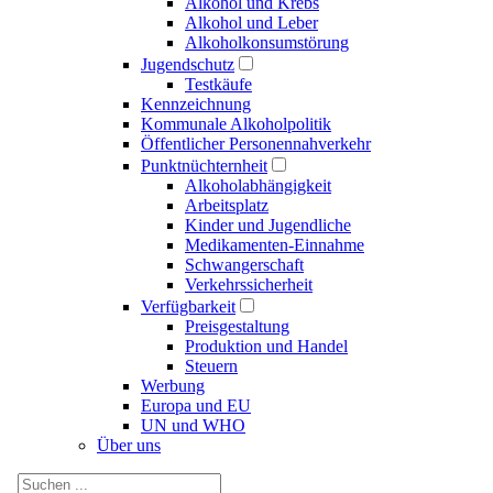
Alkohol und Krebs
Alkohol und Leber
Alkoholkonsumstörung
Jugendschutz
Testkäufe
Kennzeichnung
Kommunale Alkoholpolitik
Öffentlicher Personennahverkehr
Punktnüchternheit
Alkoholabhängigkeit
Arbeitsplatz
Kinder und Jugendliche
Medikamenten-Einnahme
Schwangerschaft
Verkehrssicherheit
Verfügbarkeit
Preisgestaltung
Produktion und Handel
Steuern
Werbung
Europa und EU
UN und WHO
Über uns