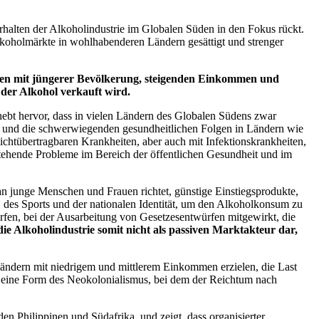
rhalten der Alkoholindustrie im Globalen Süden in den Fokus rückt.
lkoholmärkte in wohlhabenderen Ländern gesättigt und strenger
rten mit jüngerer Bevölkerung, steigenden Einkommen und
der Alkohol verkauft wird.
hebt hervor, dass in vielen Ländern des Globalen Südens zwar
m und die schwerwiegenden gesundheitlichen Folgen in Ländern wie
htübertragbaren Krankheiten, aber auch mit Infektionskrankheiten,
ehende Probleme im Bereich der öffentlichen Gesundheit und im
n junge Menschen und Frauen richtet, günstige Einstiegsprodukte,
des Sports und der nationalen Identität, um den Alkoholkonsum zu
fen, bei der Ausarbeitung von Gesetzesentwürfen mitgewirkt, die
 die Alkoholindustrie somit nicht als passiven Marktakteur dar,
Ländern mit niedrigem und mittlerem Einkommen erzielen, die Last
als eine Form des Neokolonialismus, bei dem der Reichtum nach
den Philippinen und Südafrika, und zeigt, dass organisierter