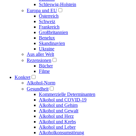
Schleswig-Holstein
Europa und EU
Österreich
Schweiz
Frankreich
Großbritannien
Benelux
Skandinavien
Ukraine
Aus aller Welt
Rezensionen
Bücher
Filme
Konkret
Alkohol-Norm
Gesundheit
Kommerzielle Determinanten
Alkohol und COVID-19
Alkohol und Gehirn
Alkohol und Gewalt
Alkohol und Herz
Alkohol und Krebs
Alkohol und Leber
Alkoholkonsumstörung