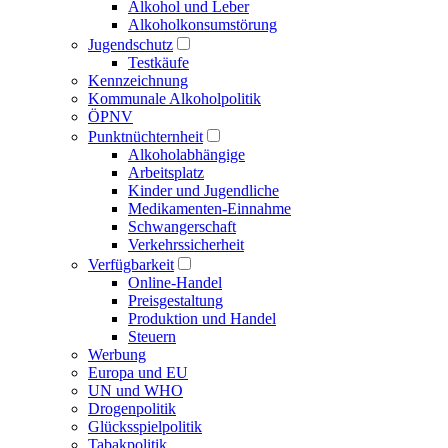
Alkohol und Leber
Alkoholkonsumstörung
Jugendschutz
Testkäufe
Kennzeichnung
Kommunale Alkoholpolitik
ÖPNV
Punktnüchternheit
Alkoholabhängige
Arbeitsplatz
Kinder und Jugendliche
Medikamenten-Einnahme
Schwangerschaft
Verkehrssicherheit
Verfügbarkeit
Online-Handel
Preisgestaltung
Produktion und Handel
Steuern
Werbung
Europa und EU
UN und WHO
Drogenpolitik
Glücksspielpolitik
Tabakpolitik