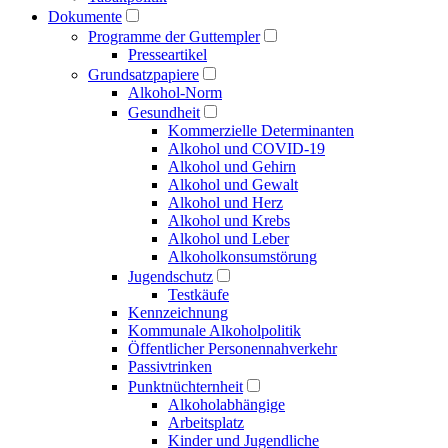
Dokumente
Programme der Guttempler
Presse­artikel
Grundsatzpapiere
Alkohol-Norm
Gesundheit
Kommerzielle Determinanten
Alkohol und COVID-19
Alkohol und Gehirn
Alkohol und Gewalt
Alkohol und Herz
Alkohol und Krebs
Alkohol und Leber
Alkoholkonsumstörung
Jugendschutz
Testkäufe
Kennzeichnung
Kommunale Alkoholpolitik
Öffentlicher Personen­nahverkehr
Passivtrinken
Punkt­nüchternheit
Alkohol­abhängige
Arbeitsplatz
Kinder und Jugendliche