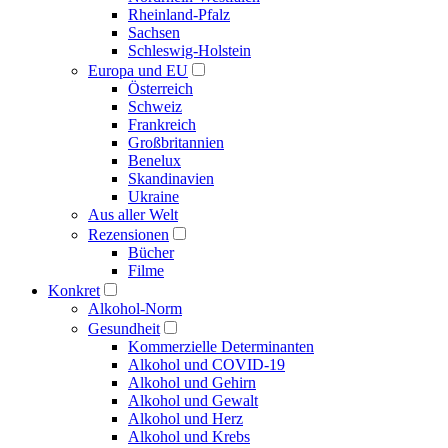
Rheinland-Pfalz
Sachsen
Schleswig-Holstein
Europa und EU
Österreich
Schweiz
Frankreich
Großbritannien
Benelux
Skandinavien
Ukraine
Aus aller Welt
Rezensionen
Bücher
Filme
Konkret
Alkohol-Norm
Gesundheit
Kommerzielle Determinanten
Alkohol und COVID-19
Alkohol und Gehirn
Alkohol und Gewalt
Alkohol und Herz
Alkohol und Krebs