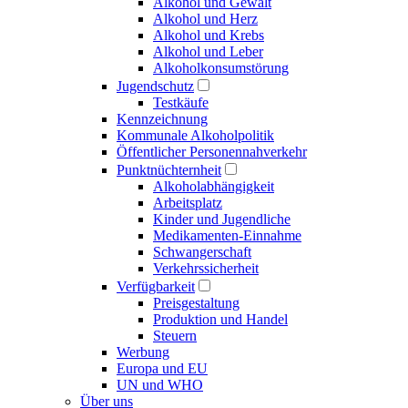
Alkohol und Gewalt
Alkohol und Herz
Alkohol und Krebs
Alkohol und Leber
Alkoholkonsumstörung
Jugendschutz
Testkäufe
Kennzeichnung
Kommunale Alkoholpolitik
Öffentlicher Personennahverkehr
Punktnüchternheit
Alkoholabhängigkeit
Arbeitsplatz
Kinder und Jugendliche
Medikamenten-Einnahme
Schwangerschaft
Verkehrssicherheit
Verfügbarkeit
Preisgestaltung
Produktion und Handel
Steuern
Werbung
Europa und EU
UN und WHO
Über uns