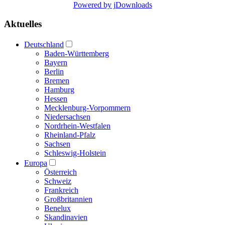
Powered by jDownloads
Aktuelles
Deutschland
Baden-Württemberg
Bayern
Berlin
Bremen
Hamburg
Hessen
Mecklenburg-Vorpommern
Niedersachsen
Nordrhein-Westfalen
Rheinland-Pfalz
Sachsen
Schleswig-Holstein
Europa
Österreich
Schweiz
Frankreich
Großbritannien
Benelux
Skandinavien