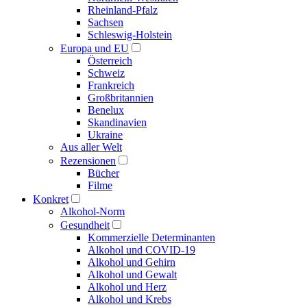
Rheinland-Pfalz
Sachsen
Schleswig-Holstein
Europa und EU
Österreich
Schweiz
Frankreich
Großbritannien
Benelux
Skandinavien
Ukraine
Aus aller Welt
Rezensionen
Bücher
Filme
Konkret
Alkohol-Norm
Gesundheit
Kommerzielle Determinanten
Alkohol und COVID-19
Alkohol und Gehirn
Alkohol und Gewalt
Alkohol und Herz
Alkohol und Krebs