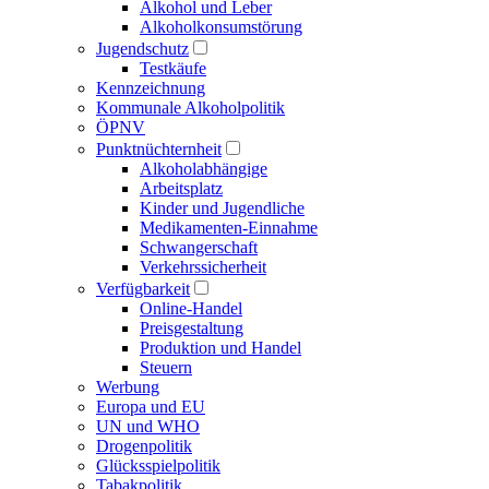
Alkohol und Leber
Alkoholkonsumstörung
Jugendschutz
Testkäufe
Kennzeichnung
Kommunale Alkoholpolitik
ÖPNV
Punktnüchternheit
Alkoholabhängige
Arbeitsplatz
Kinder und Jugendliche
Medikamenten-Einnahme
Schwangerschaft
Verkehrssicherheit
Verfügbarkeit
Online-Handel
Preisgestaltung
Produktion und Handel
Steuern
Werbung
Europa und EU
UN und WHO
Drogenpolitik
Glücksspielpolitik
Tabakpolitik