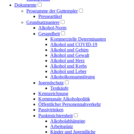
Dokumente
Programme der Guttempler
Presse­artikel
Grundsatzpapiere
Alkohol-Norm
Gesundheit
Kommerzielle Determinanten
Alkohol und COVID-19
Alkohol und Gehirn
Alkohol und Gewalt
Alkohol und Herz
Alkohol und Krebs
Alkohol und Leber
Alkoholkonsumstörung
Jugendschutz
Testkäufe
Kennzeichnung
Kommunale Alkoholpolitik
Öffentlicher Personen­nahverkehr
Passivtrinken
Punkt­nüchternheit
Alkohol­abhängige
Arbeitsplatz
Kinder und Jugendliche