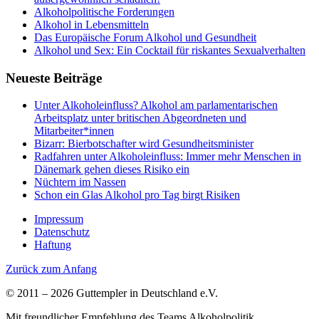
Alkoholpolitische Forderungen
Alkohol in Lebensmitteln
Das Europäische Forum Alkohol und Gesundheit
Alkohol und Sex: Ein Cocktail für riskantes Sexualverhalten
Neueste Beiträge
Unter Alkoholeinfluss? Alkohol am parlamentarischen
Arbeitsplatz unter britischen Abgeordneten und
Mitarbeiter*innen
Bizarr: Bierbotschafter wird Gesundheitsminister
Radfahren unter Alkoholeinfluss: Immer mehr Menschen in
Dänemark gehen dieses Risiko ein
Nüchtern im Nassen
Schon ein Glas Alkohol pro Tag birgt Risiken
Impressum
Datenschutz
Haftung
Zurück zum Anfang
© 2011 – 2026 Guttempler in Deutschland e.V.
Mit freundlicher Empfehlung des Teams Alkoholpolitik