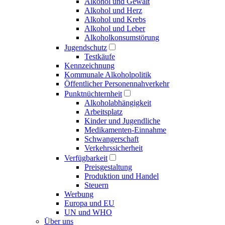
Alkohol und Gewalt
Alkohol und Herz
Alkohol und Krebs
Alkohol und Leber
Alkoholkonsumstörung
Jugendschutz
Testkäufe
Kennzeichnung
Kommunale Alkoholpolitik
Öffentlicher Personennahverkehr
Punktnüchternheit
Alkoholabhängigkeit
Arbeitsplatz
Kinder und Jugendliche
Medikamenten-Einnahme
Schwangerschaft
Verkehrssicherheit
Verfügbarkeit
Preisgestaltung
Produktion und Handel
Steuern
Werbung
Europa und EU
UN und WHO
Über uns