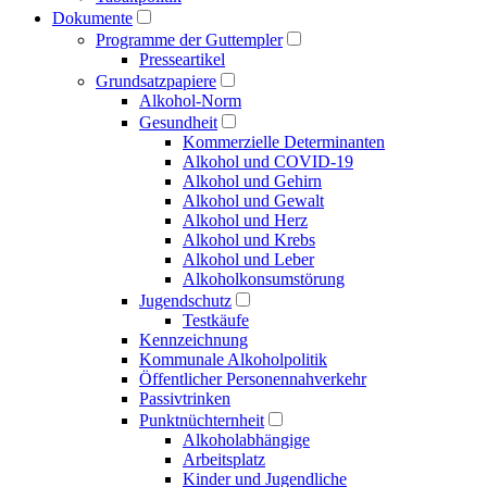
Dokumente
Programme der Guttempler
Presse­artikel
Grundsatzpapiere
Alkohol-Norm
Gesundheit
Kommerzielle Determinanten
Alkohol und COVID-19
Alkohol und Gehirn
Alkohol und Gewalt
Alkohol und Herz
Alkohol und Krebs
Alkohol und Leber
Alkoholkonsumstörung
Jugendschutz
Testkäufe
Kennzeichnung
Kommunale Alkoholpolitik
Öffentlicher Personen­nahverkehr
Passivtrinken
Punkt­nüchternheit
Alkohol­abhängige
Arbeitsplatz
Kinder und Jugendliche