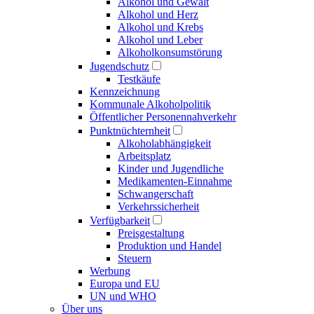
Alkohol und Gewalt
Alkohol und Herz
Alkohol und Krebs
Alkohol und Leber
Alkoholkonsumstörung
Jugendschutz
Testkäufe
Kennzeichnung
Kommunale Alkoholpolitik
Öffentlicher Personennahverkehr
Punktnüchternheit
Alkoholabhängigkeit
Arbeitsplatz
Kinder und Jugendliche
Medikamenten-Einnahme
Schwangerschaft
Verkehrssicherheit
Verfügbarkeit
Preisgestaltung
Produktion und Handel
Steuern
Werbung
Europa und EU
UN und WHO
Über uns