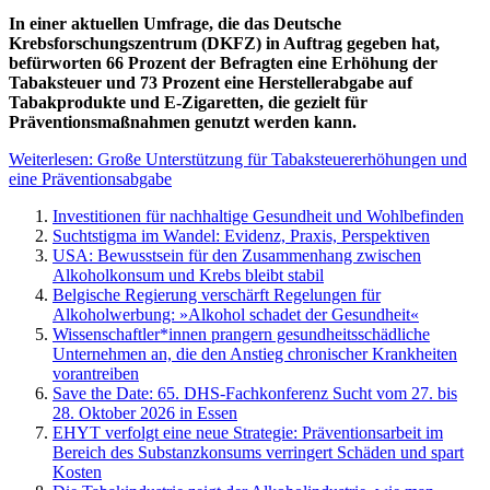
In einer aktuellen Umfrage, die das Deutsche
Krebsforschungszentrum (DKFZ) in Auftrag gegeben hat,
befürworten 66 Prozent der Befragten eine Erhöhung der
Tabaksteuer und 73 Prozent eine Herstellerabgabe auf
Tabakprodukte und E-Zigaretten, die gezielt für
Präventionsmaßnahmen genutzt werden kann.
Weiterlesen: Große Unterstützung für Tabaksteuererhöhungen und
eine Präventionsabgabe
Investitionen für nachhaltige Gesundheit und Wohlbefinden
Suchtstigma im Wandel: Evidenz, Praxis, Perspektiven
USA: Bewusstsein für den Zusammenhang zwischen
Alkoholkonsum und Krebs bleibt stabil
Belgische Regierung verschärft Regelungen für
Alkoholwerbung: »Alkohol schadet der Gesundheit«
Wissenschaftler*innen prangern gesundheitsschädliche
Unternehmen an, die den Anstieg chronischer Krankheiten
vorantreiben
Save the Date: 65. DHS-Fachkonferenz Sucht vom 27. bis
28. Oktober 2026 in Essen
EHYT verfolgt eine neue Strategie: Präventionsarbeit im
Bereich des Substanzkonsums verringert Schäden und spart
Kosten