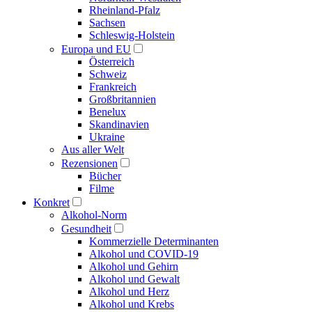
Rheinland-Pfalz
Sachsen
Schleswig-Holstein
Europa und EU
Österreich
Schweiz
Frankreich
Großbritannien
Benelux
Skandinavien
Ukraine
Aus aller Welt
Rezensionen
Bücher
Filme
Konkret
Alkohol-Norm
Gesundheit
Kommerzielle Determinanten
Alkohol und COVID-19
Alkohol und Gehirn
Alkohol und Gewalt
Alkohol und Herz
Alkohol und Krebs