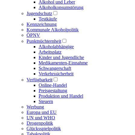
Alkohol und Leber
Alkoholkonsumstörung
Jugendschutz
Testkäufe
Kennzeichnung
Kommunale Alkoholpolitik
ÖPNV
Punktnüchternheit
Alkoholabhängige
Arbeitsplatz
Kinder und Jugendliche
Medikamenten-Einnahme
Schwangerschaft
Verkehrssicherheit
Verfügbarkeit
Online-Handel
Preisgestaltung
Produktion und Handel
Steuern
Werbung
Europa und EU
UN und WHO
Drogenpolitik
Glücksspielpolitik
Tabakpolitik