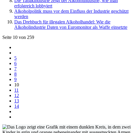
Die Tabakindustrie zeigt der Alkoholindustrie, wie man
erfolgreich lobbyiert
Alkoholpolitik muss vor dem Einfluss der Industrie geschützt
werden
Das Drehbuch für illegalen Alkoholhandel: Wie die
Alkoholindustrie Daten von Euromonitor als Waffe einsetzte
Seite 10 von 259
5
6
7
8
9
10
11
12
13
14